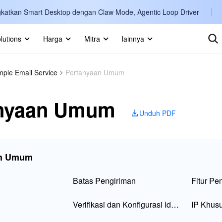
katkan Smart Desktop dengan Claw Mode, Agentic Loop Driver
lutions
Harga
Mitra
lainnya
Intern
Marketplace
mple Email Service
Pertanyaan Umum
Englis
Pelajari lebih lanjut
anyaan Umum
한국어
Unduh PDF
日本語
简体中
an Umum
Portug
Bahasa
Batas Pengiriman
Fitur Pe
IND
Verifikasi dan Konfigurasi Identitas
IP Khus
中国站