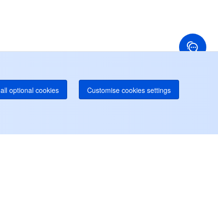
ng Kong, Tiongkok
Amerika Serikat
52 800 906 020
+1 844 606 0804
anada
Australia
Dukungan Online
 888 605 7930
+61 1300 986 386
tline EdgeOne
Paid
52 300 80699
bih banyak hotline lokal akan datang segera
all optional cookies
Customise cookies settings
Sumber Informasi