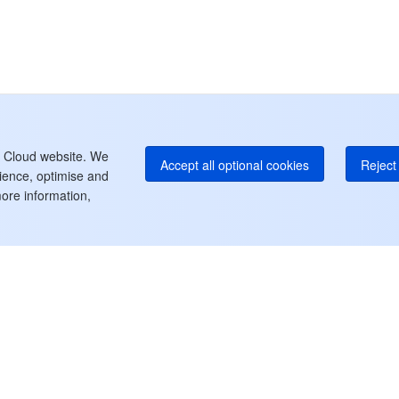
Ho
+8
K
+1
Ho
+8
Le
t Cloud website. We
Accept all optional cookies
Reject 
rience, optimise and
ore information,
Dukungan
Pusat Pengguna