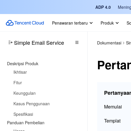
ADP 4.0
Mening
Penawaran terbaru
Produk
So
Simple Email Service
Dokumentasi
Si
Pert
Deskripsi Produk
Ikhtisar
Fitur
Pertanya
Keunggulan
Kasus Penggunaan
Memulai
Spesifikasi
Templat
Panduan Pembelian