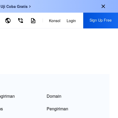
Uji Coba Gratis
Sign Up Free
Search by Keyword
Konsol
Login
ational
Daftar untuk Mendapatkan Manfaat Berikut:
h
-
EN
Coba 30+ Produk secara Gratis
-
KO
Penawaran khusus untuk pengguna baru
-
JP
Jadilah yang pertama mencoba produk baru
文
-
ZH
Beraksi Sekarang
uês
-
PT
 Indonesia
-
ngiriman
Domain
us
Pengiriman