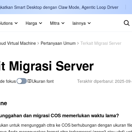
katkan Smart Desktop dengan Claw Mode, Agentic Loop Driver
lutions
Harga
Mitra
lainnya
Intern
Marketplace
oud Virtual Machine
Pertanyaan Umum
Terkait Migrasi Server
Englis
Pelajari lebih lanjut
it Migrasi Server
한국어
日本語
de fokus
Ukuran font
Terakhir diperbarui:
2025-09-
简体中
Portug
ine
Bahasa
IND
nggahan dan migrasi COS memerlukan waktu lama?
ukan untuk mengunggah citra ke COS berhubungan dengan ukuran file 
中国站
nya Anda menggunakan format citra terkompresi (qcow2 atau vhd) unt