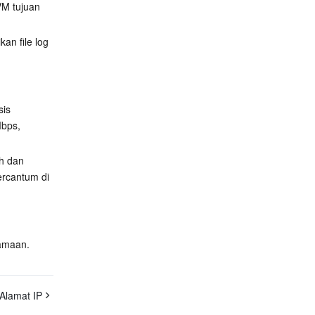
M tujuan 
kan file log 
is 
bps, 
h dan 
ercantum di 
amaan.
Alamat IP