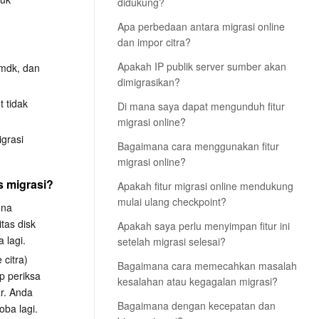
didukung?
文
Apa perbedaan antara migrasi online
dan impor citra?
Apakah IP publik server sumber akan
vmdk, dan 
dimigrasikan?
 tidak 
Di mana saya dapat mengunduh fitur
migrasi online?
grasi 
Bagaimana cara menggunakan fitur
migrasi online?
s migrasi?
Apakah fitur migrasi online mendukung
mulai ulang checkpoint?
ena 
tas disk 
Apakah saya perlu menyimpan fitur ini
 lagi.
setelah migrasi selesai?
citra) 
Bagaimana cara memecahkan masalah
p periksa 
kesalahan atau kegagalan migrasi?
r. Anda 
Bagaimana dengan kecepatan dan
oba lagi.