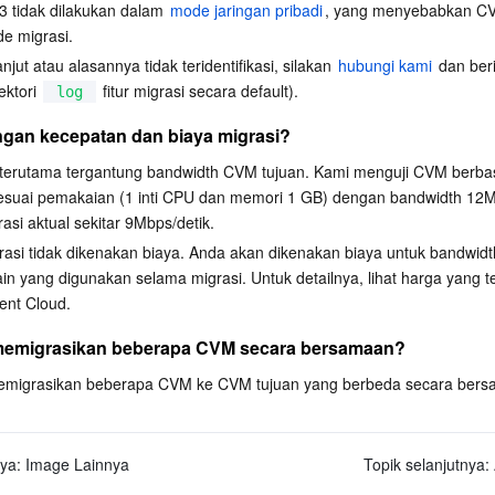
3 tidak dilakukan dalam 
mode jaringan pribadi
, yang menyebabkan CV
de migrasi.
jut atau alasannya tidak teridentifikasi, silakan 
hubungi kami
 dan beri
ektori 
 fitur migrasi secara default).
log
gan kecepatan dan biaya migrasi?
 terutama tergantung bandwidth CVM tujuan. Kami menguji CVM berbas
suai pemakaian (1 inti CPU dan memori 1 GB) dengan bandwidth 12M
asi aktual sekitar 9Mbps/detik.
igrasi tidak dikenakan biaya. Anda akan dikenakan biaya untuk bandwidt
in yang digunakan selama migrasi. Untuk detailnya, lihat harga yang t
ent Cloud.
memigrasikan beberapa CVM secara bersamaan?
emigrasikan beberapa CVM ke CVM tujuan yang berbeda secara bers
ya:
Image Lainnya
Topik selanjutnya: