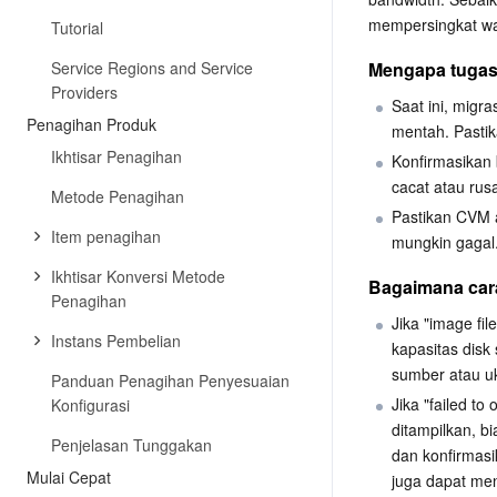
mempersingkat wak
Tutorial
Service Regions and Service
Mengapa tugas
Providers
Saat ini, migr
Penagihan Produk
mentah. Pastik
Ikhtisar Penagihan
Konfirmasikan 
cacat atau rus
Metode Penagihan
Pastikan CVM at
Item penagihan
mungkin gagal
Ikhtisar Konversi Metode
Bagaimana car
Penagihan
Jika "image file
Instans Pembelian
kapasitas disk 
sumber atau uku
Panduan Penagihan Penyesuaian
Jika "failed to
Konfigurasi
ditampilkan, bi
Penjelasan Tunggakan
dan konfirmasi
Mulai Cepat
juga dapat men