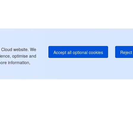
Ho
+8
K
+1
Ho
+8
Le
t Cloud website. We
Accept all optional cookies
Reject 
rience, optimise and
ore information,