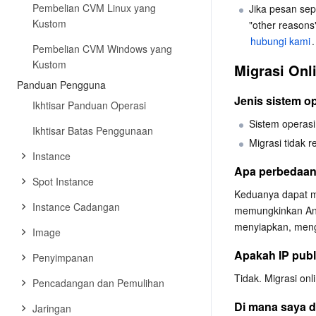
Pembelian CVM Linux yang
Jika pesan sepe
Kustom
"other reasons"
hubungi kami
.
Pembelian CVM Windows yang
Kustom
Migrasi Onl
Panduan Pengguna
Jenis sistem o
Ikhtisar Panduan Operasi
Sistem operasi
Ikhtisar Batas Penggunaan
Migrasi tidak 
Instance
Apa perbedaan 
Spot Instance
Keduanya dapat me
Instance Cadangan
memungkinkan Anda
menyiapkan, meng
Image
Apakah IP publ
Penyimpanan
Tidak. Migrasi on
Pencadangan dan Pemulihan
Di mana saya d
Jaringan