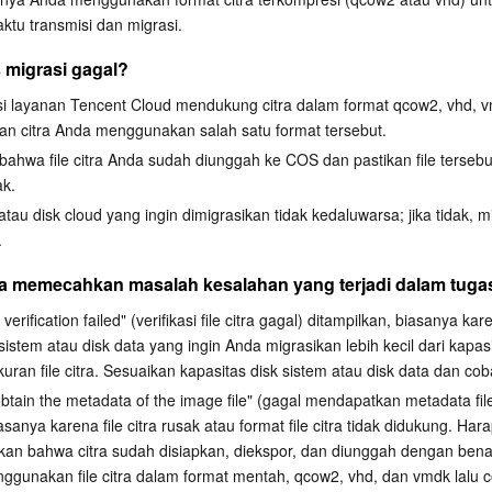
简体中
tu transmisi dan migrasi.
 migrasi gagal?
asi layanan Tencent Cloud mendukung citra dalam format qcow2, vhd, 
an citra Anda menggunakan salah satu format tersebut.
bahwa file citra Anda sudah diunggah ke COS dan pastikan file tersebut
ak.
au disk cloud yang ingin dimigrasikan tidak kedaluwarsa; jika tidak, mi
.
a memecahkan masalah kesalahan yang terjadi dalam tuga
 verification failed" (verifikasi file citra gagal) ditampilkan, biasanya kar
sistem atau disk data yang ingin Anda migrasikan lebih kecil dari kapasi
ran file citra. Sesuaikan kapasitas disk sistem atau disk data dan coba
 obtain the metadata of the image file" (gagal mendapatkan metadata file 
asanya karena file citra rusak atau format file citra tidak didukung. Hara
kan bahwa citra sudah disiapkan, diekspor, dan diunggah dengan bena
ggunakan file citra dalam format mentah, qcow2, vhd, dan vmdk lalu c