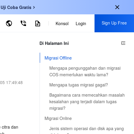
Uji Coba Gratis
Sign Up Free
Search by Keyword
Konsol
Login
ational
Di Halaman Ini
Daftar untuk Mendapatkan Manfaat Berikut:
h
-
EN
Coba 30+ Produk secara Gratis
Migrasi Offline
-
KO
Penawaran khusus untuk pengguna baru
Mengapa pengunggahan dan migrasi
-
JP
Jadilah yang pertama mencoba produk baru
COS memerlukan waktu lama?
05 17:49:48
文
-
ZH
Mengapa tugas migrasi gagal?
Beraksi Sekarang
uês
-
PT
Bagaimana cara memecahkan masalah
kesalahan yang terjadi dalam tugas
 Indonesia
-
migrasi?
Migrasi Online
citra dan 
Jenis sistem operasi dan disk apa yang
uk 