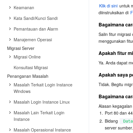
Klik di sini
 untuk 
Keamanan
diinstruksikan di 
F
Kata Sandi/Kunci Sandi
Bagaimana cara
Pemantauan dan Alarm
Salin fitur migras
Manajemen Operasi
menggunakan fitur
Migrasi Server
Apakah fitur m
Migrasi Online
Ya. Anda dapat me
Konsultasi Migrasi
Apakah saya per
Penanganan Masalah
Tidak. Begitu mig
Masalah Terkait Login Instance
Windows
Bagaimana car
Masalah Login Instance Linux
Alasan kegagalan
Masalah Lain Terkait Login
1.
Port 80 dan 44
Instance
2.
Bidang 
Data
server sumber.
Masalah Operasional Instance