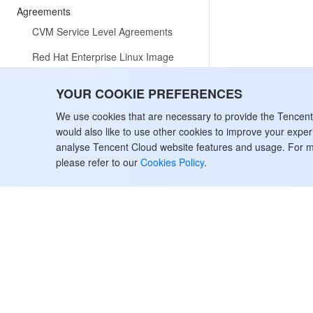
Agreements
CVM Service Level Agreements
Red Hat Enterprise Linux Image
Service Agreement
YOUR COOKIE PREFERENCES
Public IP Service Level Agreement
We use cookies that are necessary to provide the Tencen
Tencent Cloud CVM ClawPro
would also like to use other cookies to improve your expe
Terms of Service
analyse Tencent Cloud website features and usage. For m
please refer to our
Cookies Policy
.
Tencent Cloud ClawPro Kebijakan
Privasi
Tencent Cloud ClawPro Perjanjian
Pemrosesan dan Keamanan Data
(DPSA)
Glosarium