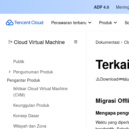
ADP 4.0
Mening
Penawaran terbaru
Produk
So
Perkembangan dan Pengumuman
Cloud Virtual Machine
Dokumentasi
Cl
Perkembangan Produk
Perkembangan Pembaruan Image
Terka
Publik
Pengumuman Produk
Download
Mo
Pengantar Produk
Ikhtisar Cloud Virtual Machine
(CVM)
Migrasi Offl
Keunggulan Produk
Mengapa pengu
Konsep Dasar
Waktu yang diperl
Wilayah dan Zona
bandwidth. Sebaik