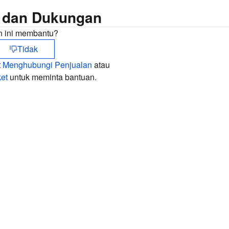
 dan Dukungan
 ini membantu?
Tidak
t
Menghubungi Penjualan
atau
et
untuk meminta bantuan.
Hu
me
Op