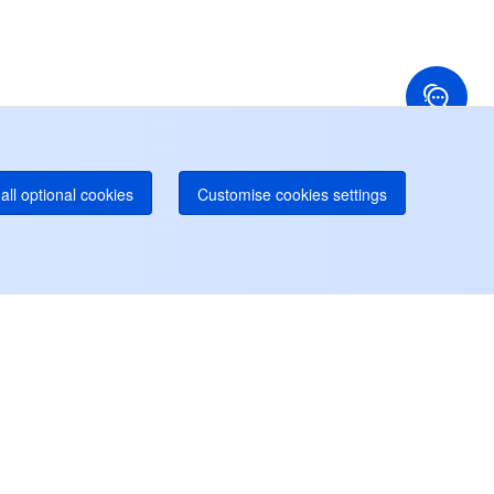
ng Kong, Tiongkok
Amerika Serikat
52 800 906 020
+1 844 606 0804
anada
Australia
Dukungan Online
 888 605 7930
+61 1300 986 386
tline EdgeOne
Paid
52 300 80699
bih banyak hotline lokal akan datang segera
all optional cookies
Customise cookies settings