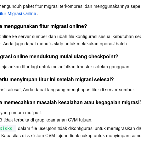
mengunduh paket fitur migrasi terkompresi dan menggunakannya sepert
itur Migrasi Online
.
 menggunakan fitur migrasi online?
i online ke server sumber dan ubah file konfigurasi sesuai kebutuhan se
. Anda juga dapat menulis skrip untuk melakukan operasi batch.
igrasi online mendukung mulai ulang checkpoint?
njalankan fitur lagi untuk melanjutkan transfer setelah gangguan.
lu menyimpan fitur ini setelah migrasi selesai?
rasi selesai, Anda dapat langsung menghapus fitur di server sumber.
a memecahkan masalah kesalahan atau kegagalan migrasi
 yang umum meliputi:
3 tidak terbuka di grup keamanan CVM tujuan.
 dalam file user.json tidak dikonfigurasi untuk memigrasikan di
Disks
 Kapasitas disk sistem CVM tujuan tidak cukup untuk menyimpan semu