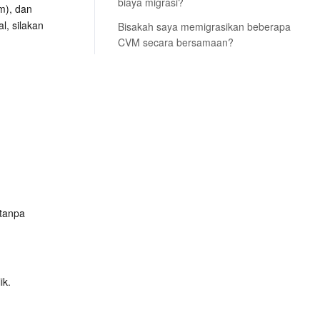
biaya migrasi?
m), dan 
l, silakan 
Bisakah saya memigrasikan beberapa
CVM secara bersamaan?
tanpa 
ik.