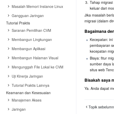
3.
Tahap migrasi 
Masalah Memori Instance Linux
keluar dari mo
Jika masalah berlan
Gangguan Jaringan
migrasi (dalam dir
Tutorial Praktis
Saranan Pemilihan CVM
Bagaimana den
Membangun Lingkungan
Kecepatan: ini
pembayaran se
Membangun Aplikasi
kecepatan migr
Membangun Halaman Visual
Biaya: fitur m
sumber daya la
Mengunggah File Lokal ke CVM
situs web Tenc
Uji Kinerja Jaringan
Bisakah saya 
Tutorial Praktis Lainnya
Ya. Anda dapat m
Keamanan dan Kesesuaian
Manajemen Akses
Topik sebelumn
Jaringan