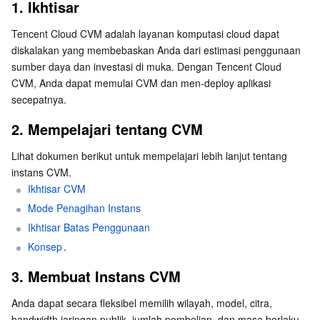
3. Membuat Instans CVM
1. Ikhtisar
Serverless
Auto Scaling
Tencent Container Registry
Edge Zone
Tencent Cloud Elastic Microservice
4. Login ke Instans CVM
Tencent Cloud CVM adalah layanan komputasi cloud dapat 
diskalakan yang membebaskan Anda dari estimasi penggunaan 
Layanan Penyimpanan Esensial
5. Informasi yang Relevan
Tencent Cloud Automation Tools
Tencent Kubernetes Engine Distributed Cloud Center
Cloud Dedicated Zone
Service Registry and Governance
Serverless Cloud Function
sumber daya dan investasi di muka. Dengan Tencent Cloud 
Ikhtisar fitur konsol
CVM, Anda dapat memulai CVM dan men-deploy aplikasi 
Layanan Penyimpanan Data
API Gateway
Cloud Object Storage
secepatnya.
Penggunaan lanjutan
Database Relasional
Cloud File Storage
Cloud Log Service
Alat pengembang
2. Mempelajari tentang CVM
6. Umpan Balik dan Saran
Lihat dokumen berikut untuk mempelajari lebih lanjut tentang 
TDSQL basis data relasional
Cloud Block Storage
Cloud Infinite
TencentDB for MySQL
instans CVM.
Ikhtisar CVM
Database NoSQL
Cloud HDFS
Smart Media Hosting
TencentDB for MariaDB
TDSQL-C for MySQL
Mode Penagihan Instans
Ikhtisar Batas Penggunaan
Layanan SaaS Basis Data
Data Accelerator Goose FileSystem
TencentDB for PostgreSQL
TDSQL for MySQL
Tencent Cloud Distributed Cache (Redis OSS-Compatible)
Konsep
.
Jaringan
TencentDB for SQL Server
TDSQL Boundless
TencentDB for MongoDB
Data Transfer Service
3. Membuat Instans CVM
Anda dapat secara fleksibel memilih wilayah, model, citra, 
Keamanan Data
TencentDB for TcaplusDB
Database Expert Service
Virtual Private Cloud
bandwidth jaringan publik, jumlah pembelian, dan masa berlaku 