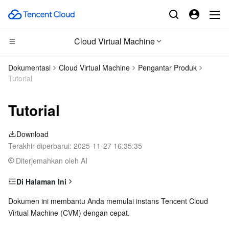
Cloud Virtual Machine
CDN dan platform edge
Dokumentasi
Cloud Virtual Machine
Pengantar Produk
Tutorial
Komputasi
Tencent Cloud EdgeOne
Tutorial
Edge Computing
Content Delivery Network
Cloud Virtual Machine
Download
Komputasi Kinerja Tinggi
Enterprise Content Delivery Network
Tencent Cloud Lighthouse
Edge Computing Machine
Terakhir diperbarui:
2025-11-27 16:35:35
Diterjemahkan oleh AI
Kontainer
Anti-DDoS
BM Cloud Physical Machine
Batch Compute
Di Halaman Ini
Awan terdistribusi
Secure Content Delivery Network
Cloud GPU Service
Hyper Computing Cluster
Tencent Kubernetes Engine
1. Ikhtisar
Dokumen ini membantu Anda memulai instans Tencent Cloud 
Virtual Machine (CVM) dengan cepat. 
Microservice
2. Mempelajari tentang CVM
Multiple Network Acceleration
CVM Dedicated Host
Tencent Cloud Mesh
Cloud Dedicated Cluster