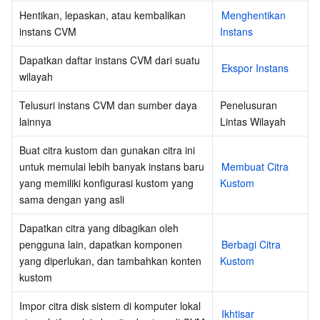
API dan Alat
Tag
Tencent Cloud CodeBuddy
Tencent Cloud Observability Platform
Hentikan, lepaskan, atau kembalikan 
Menghentikan 
instans CVM
Instans
Software Product Announcements
Tencent Infrastructure Automation for Terraform
Tencent Cloud Code Analysis
Application Performance Management
Cloud Migration
Dapatkan daftar instans CVM dari suatu 
Ekspor Instans
wilayah
Enterprise Software
Cloud Access Management
Tencent Cloud Super App as a Service
Real User Monitoring
TencentCloud API
Software Product Lifecycle Announcements
Telusuri instans CVM dan sumber daya 
Penelusuran 
TencentDB
CloudAudit
Cloud Automated Testing
Tencent Cloud Command Line Interface
Tencent Cloud Enterprise
lainnya
Lintas Wilayah
Buat citra kustom dan gunakan citra ini 
Big Data
Config
TencentCloud Managed Service for Prometheus
Tencent Cloud-native Suite
TDSQL
untuk memulai lebih banyak instans baru 
Membuat Citra 
yang memiliki konfigurasi kustom yang 
Kustom
Selengkapnya
Tencent Cloud Organization
Grafana
Tencent Big Data Suite
sama dengan yang asli
Operating System
Control Center
Event Bridge
International Partners
Dapatkan citra yang dibagikan oleh 
pengguna lain, dapatkan komponen 
Berbagi Citra 
yang diperlukan, dan tambahkan konten 
Kustom
Identity Aware Platform
Tencent Cloud Health Dashboard
About Account
TencentOS Server
kustom
Tencent Smart Advisor-Chaotic Fault Generator
Tencent Smart Advisor-Tencent RTC Copilot
Message Center
Impor citra disk sistem di komputer lokal 
Ikhtisar