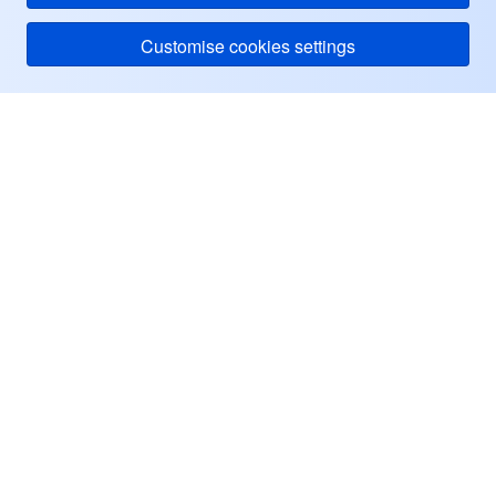
Customise cookies settings
Tentang Tencent Cloud
Bantuan & Dukungan
Pusat Pengguna
Sumber Informasi
Facebook
Twitter
Linkedin