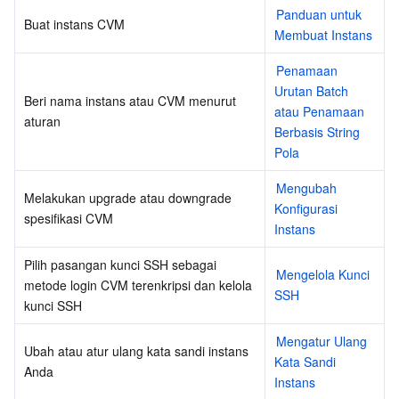
Media On-Demand
Tencent Cloud TCLake
Tencent HY
TDMQ for Apache Pulsar
Simple Email Service
Tencent Real-Time Communication
StreamLive
Panduan untuk 
Buat instans CVM
Membuat Instans
Pemrosesan Media
LLM Service TokenHub
TDMQ for MQTT
Low-code Interactive Classroom
StreamPackage
LVB Recording
Penamaan 
Urutan Batch 
Media SDK
TDMQ for CMQ
Real-time Teleoperation
StreamLink
Media Processing Service
Beri nama instans atau CVM menurut 
atau Penamaan 
aturan
Berbasis String 
Layanan Pendidikan
Cloud Message Queue
Game Multimedia Engine
Cloud Streaming Services
Cloud Application Rendering
Mobile Live Video Broadcasting
Pola
Medical Services
Cloud Contact Center
Video on Demand
Cloud Virtual Desktop
User Generated Short Video SDK
Tencent Interactive Whiteboard
Mengubah 
Melakukan upgrade atau downgrade 
Konfigurasi 
spesifikasi CVM
Manajemen Sumber Daya Cloud
Tencent Effect SDK
Tencent HealthCare Omics Platform
Instans
Pilih pasangan kunci SSH sebagai 
Alat Developer
Digital and Intelligent Medical Imaging Platform
API
Mengelola Kunci 
metode login CVM terenkripsi dan kelola 
SSH
kunci SSH
kode rendah
Intelligent Guidance
SDK
Marketplace
Mengatur Ulang 
Ubah atau atur ulang kata sandi instans 
Kata Sandi 
Pemantauan dan Operasi
Intelligent Pre-Consultation
Tencent Cloud Smart Advisor
Cloud Native Build
CloudBase
Anda
Instans