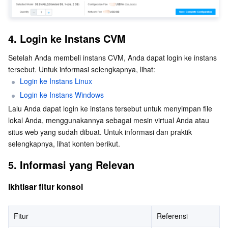
Aplikasi AI
Bandwidth Package
Firewall Manager
DNSPod
Tencent LearnShare
Elasticsearch Service
Face Recognition
4. Login ke Instans CVM
AI Produk Platform AI
VPN Connections
Cloud DNS Resolution
Tencent Cloud Enterprise Drive
Stream Compute Service
Text To Speech
Tencent Cloud AI Digital Human
Setelah Anda membeli instans CVM, Anda dapat login ke instans 
tersebut. Untuk informasi selengkapnya, lihat:
Model besar Tencent
Private Link
Data Lake Compute
Automatic Speech Recognition
eKYC
Tencent Cloud TI-ONE Platform
Login ke Instans Linux
Login ke Instans Windows
Internet of Things
Elastic IP
Tencent Cloud TCHouse-C
mesin penerjemah
Intelligent Music Platform
Tencent Cloud Agent Development Platform
Lalu Anda dapat login ke instans tersebut untuk menyimpan file 
lokal Anda, menggunakannya sebagai mesin virtual Anda atau 
Message Queue
Global Application Acceleration Platform
Tencent Cloud TCHouse-D
Optical Character Recognition
LLM Knowledge Engine Basic API
IoT Hub
situs web yang sudah dibuat. Untuk informasi dan praktik 
selengkapnya, lihat konten berikut.
Komunikasi
Tencent Cloud TCHouse-P
Face Fusion
Image Creation Large Model
TDMQ for CKafka
5. Informasi yang Relevan
Interaksi Waktu Nyata
Tencent Cloud WeData
Video Creation Large Model
TDMQ for RocketMQ
Short Message Service
Ikhtisar fitur konsol
Layanan Video
Business Intelligence
Tencent HY 3D Global
TDMQ for RabbitMQ
Tencent Push Notification Service
Chat
Fitur
Referensi