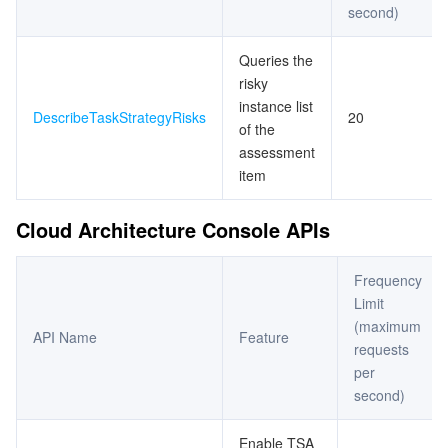
second)
データセキュリティ
TencentDB for TcaplusDB
Database Expert Service
Virtual Private Cloud
Queries the
risky
ビジネスセキュリティ
TencentDB for Tendis
TencentDB for DBbrain
Cloud Load Balancer
Data Security Governance Center
instance list
DescribeTaskStrategyRisks
20
of the
セキュリティサービス
TencentDB for CTSDB
Database Management Center
Gateway Load Balancer
Key Management Service
Captcha
assessment
item
セキュリティ管理
Direct Connect
Secrets Manager
Text Moderation System
Penetration Test Service
Cloud Architecture Console APIs
アプリケーションセキュリティ
Cloud Connect Network
Bastion Host
Image Moderation System
Security Service Platform
Tencent Cloud Firewall
Frequency
ドメインとウェブサイト
Elastic Network Interface
Data Security Audit
Audio Moderation System
Web Application Firewall
Mobile Security
Limit
(maximum
API Name
Feature
requests
エンタープライズアプリケーション
NAT Gateway
Video Moderation System
Cloud Workload Protection Platform
Security Token Service
Domains
per
second)
オフィスコラボレーション
Peering Connection
Customer Identity and Access Management
Tencent Container Security Service
SSL Certificates
Tencent Ecard
Enable TSA