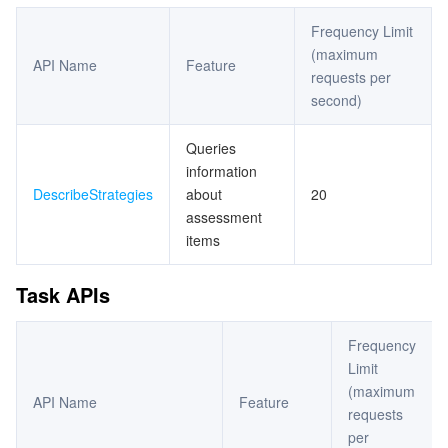
Cloud Architecture Console APIs
Frequency Limit
マイクロサービス
Multiple Network Acceleration
CVM Dedicated Host
Tencent Cloud Mesh
Cloud Dedicated Cluster
(maximum
API Name
Feature
requests per
サーバーレス
Auto Scaling
Tencent Container Registry
Edge Zone
Tencent Cloud Elastic Microservice
second)
基本ストレージサービス
Tencent Cloud Automation Tools
Tencent Kubernetes Engine Distributed Cloud Center
Cloud Dedicated Zone
Service Registry and Governance
Serverless Cloud Function
Queries
information
ストレージデータサービス
API Gateway
Cloud Object Storage
DescribeStrategies
about
20
assessment
リレーショナルデータベース
Cloud File Storage
Cloud Log Service
items
Task APIs
リレーショナルデータベースTDSQL
Cloud Block Storage
Cloud Infinite
TencentDB for MySQL
NoSQLデータベース
Cloud HDFS
Smart Media Hosting
TencentDB for MariaDB
TDSQL-C for MySQL
Frequency
Limit
(maximum
データベース SaaS サービス
Data Accelerator Goose FileSystem
TencentDB for PostgreSQL
TDSQL for MySQL
Tencent Cloud Distributed Cache (Redis OSS-Compatible)
API Name
Feature
requests
per
ネットワーキング
TencentDB for SQL Server
TDSQL Boundless
TencentDB for MongoDB
Data Transfer Service