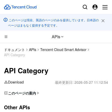
このページは現在、英語のページのみを提供しています。日本語の
ページはまもなく提供する予定です。
APIs
CDN とエッジ プラットフォーム
ドキュメント
APIs
Tencent Cloud Smart Advisor
API Category
コンピューティング
Tencent Cloud EdgeOne
API Category
エッジコンピューティング
Content Delivery Network
Cloud Virtual Machine
Download
最終更新日:
2026-05-27 11:12:54
高性能コンピューティング
Enterprise Content Delivery Network
Tencent Cloud Lighthouse
Edge Computing Machine
このページの案内
コンテナ
Anti-DDoS
BM Cloud Physical Machine
Batch Compute
Other APIs
Other APIs
分散型クラウド
Secure Content Delivery Network
Cloud GPU Service
Hyper Computing Cluster
Tencent Kubernetes Engine
Task APIs