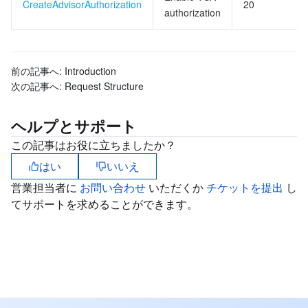
ビッグデータ
CreateAdvisorAuthorization
Flow Logs
Risk Control Engine
Cloud Security Center
Private DNS
Tencent eSign
20
authorization
AI 基本製品
Anycast Internet Acceleration
Anti-Cheat Expert
Vulnerability Scan Service
HTTPDNS
Tencent VooV Meeting
Elastic MapReduce
前の記事へ:
Introduction
AI アプリケーション製品
Bandwidth Package
Firewall Manager
DNSPod
Tencent LearnShare
Elasticsearch Service
Face Recognition
次の記事へ:
Request Structure
AI プラットホーム製品
VPN Connections
Cloud DNS Resolution
Tencent Cloud Enterprise Drive
Stream Compute Service
Text To Speech
Tencent Cloud AI Digital Human
ヘルプとサポート
この記事はお役に立ちましたか？
テンセントのビッグモデル
Private Link
Data Lake Compute
Automatic Speech Recognition
eKYC
Tencent Cloud TI-ONE Platform
はい
いいえ
IoT
Elastic IP
Tencent Cloud TCHouse-C
機械翻訳
Intelligent Music Platform
Tencent Cloud Agent Development Platform
営業担当者に
お問い合わせ
いただくか
チケットを提出
し
てサポートを求めることができます。
Message Queue
Global Application Acceleration Platform
Tencent Cloud TCHouse-D
Optical Character Recognition
LLM Knowledge Engine Basic API
IoT Hub
コミュニケーション
Tencent Cloud TCHouse-P
Face Fusion
Image Creation Large Model
TDMQ for CKafka
リアルタイムのインタラクション
Tencent Cloud WeData
Video Creation Large Model
TDMQ for RocketMQ
Short Message Service