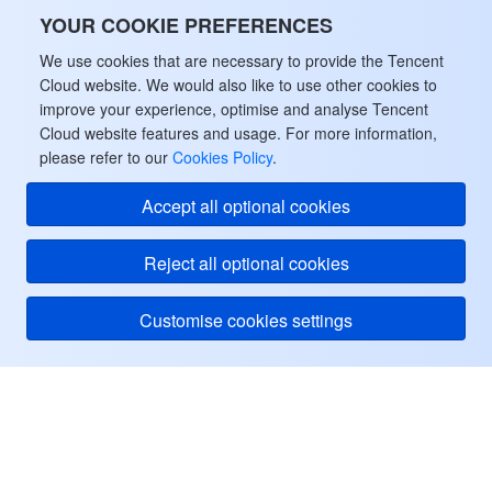
ビデオサービス
Business Intelligence
Tencent HY 3D Global
TDMQ for RabbitMQ
Tencent Push Notification Service
Chat
YOUR COOKIE PREFERENCES
We use cookies that are necessary to provide the Tencent
メディア オンデマンド
Tencent Cloud TCLake
Tencent HY
TDMQ for Apache Pulsar
Simple Email Service
Tencent Real-Time Communication
StreamLive
Cloud website. We would also like to use other cookies to
improve your experience, optimise and analyse Tencent
メディア処理
LLM Service TokenHub
TDMQ for MQTT
Low-code Interactive Classroom
StreamPackage
LVB Recording
Cloud website features and usage. For more information,
please refer to our
Cookies Policy
.
メディアSDK
TDMQ for CMQ
Real-time Teleoperation
StreamLink
Media Processing Service
Accept all optional cookies
教育サービス
Cloud Message Queue
Game Multimedia Engine
Cloud Streaming Services
Cloud Application Rendering
Mobile Live Video Broadcasting
Reject all optional cookies
医療サービス
Cloud Contact Center
Video on Demand
Cloud Virtual Desktop
User Generated Short Video SDK
Tencent Interactive Whiteboard
Customise cookies settings
クラウドリソース管理
Tencent Effect SDK
Tencent HealthCare Omics Platform
Tencent Cloud
開発者ツール
Digital and Intelligent Medical Imaging Platform
API
ヘルプ・サポート
ローコード
Intelligent Guidance
SDK
Marketplace