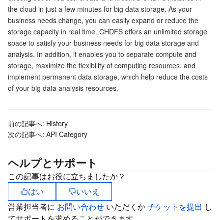
the cloud in just a few minutes for big data storage. As your
マイクロサービス
Multiple Network Acceleration
CVM Dedicated Host
Tencent Cloud Mesh
Cloud Dedicated Cluster
business needs change, you can easily expand or reduce the
storage capacity in real time. CHDFS offers an unlimited storage
サーバーレス
Auto Scaling
Tencent Container Registry
Edge Zone
Tencent Cloud Elastic Microservice
space to satisfy your business needs for big data storage and
analysis. In addition, it enables you to separate compute and
storage, maximize the flexibility of computing resources, and
基本ストレージサービス
Tencent Cloud Automation Tools
Tencent Kubernetes Engine Distributed Cloud Center
Cloud Dedicated Zone
Service Registry and Governance
Serverless Cloud Function
implement permanent data storage, which help reduce the costs
of your big data analysis resources.
ストレージデータサービス
API Gateway
Cloud Object Storage
リレーショナルデータベース
Cloud File Storage
Cloud Log Service
前の記事へ:
History
次の記事へ:
API Category
リレーショナルデータベースTDSQL
Cloud Block Storage
Cloud Infinite
TencentDB for MySQL
ヘルプとサポート
NoSQLデータベース
Cloud HDFS
Smart Media Hosting
TencentDB for MariaDB
TDSQL-C for MySQL
この記事はお役に立ちましたか？
はい
いいえ
データベース SaaS サービス
Data Accelerator Goose FileSystem
TencentDB for PostgreSQL
TDSQL for MySQL
Tencent Cloud Distributed Cache (Redis OSS-Compatible)
営業担当者に
お問い合わせ
いただくか
チケットを提出
し
てサポートを求めることができます。
ネットワーキング
TencentDB for SQL Server
TDSQL Boundless
TencentDB for MongoDB
Data Transfer Service