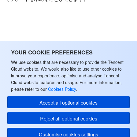
データセキュリティ
TencentDB for TcaplusDB
Database Expert Service
Virtual Private Cloud
ビジネスセキュリティ
TencentDB for Tendis
TencentDB for DBbrain
Cloud Load Balancer
Data Security Governance Center
セキュリティサービス
TencentDB for CTSDB
Database Management Center
Gateway Load Balancer
Key Management Service
Captcha
YOUR COOKIE PREFERENCES
セキュリティ管理
Direct Connect
Secrets Manager
Text Moderation System
Penetration Test Service
We use cookies that are necessary to provide the Tencent
Cloud website. We would also like to use other cookies to
improve your experience, optimise and analyse Tencent
アプリケーションセキュリティ
Cloud Connect Network
Bastion Host
Image Moderation System
Security Service Platform
Tencent Cloud Firewall
Cloud website features and usage. For more information,
please refer to our
Cookies Policy
.
ドメインとウェブサイト
Elastic Network Interface
Data Security Audit
Audio Moderation System
Web Application Firewall
Mobile Security
Accept all optional cookies
エンタープライズアプリケーション
NAT Gateway
Video Moderation System
Cloud Workload Protection Platform
Security Token Service
Domains
Reject all optional cookies
オフィスコラボレーション
Peering Connection
Customer Identity and Access Management
Tencent Container Security Service
SSL Certificates
Tencent Ecard
Customise cookies settings