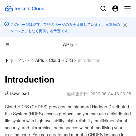
このページは現在、英語のページのみを提供しています。日本語の
ページはまもなく提供する予定です。
APIs
CDN とエッジ プラットフォーム
ドキュメント
APIs
Cloud HDFS
Introduction
コンピューティング
Tencent Cloud EdgeOne
Introduction
エッジコンピューティング
Content Delivery Network
Cloud Virtual Machine
Download
最終更新日:
2026-06-24 16:26:28
高性能コンピューティング
Enterprise Content Delivery Network
Tencent Cloud Lighthouse
Edge Computing Machine
Cloud HDFS (CHDFS) provides the standard Hadoop Distributed
File System (HDFS) access protocol, so you can use a distributed
コンテナ
Anti-DDoS
BM Cloud Physical Machine
Batch Compute
file system with high availability, high reliability, multidimensional
security, and hierarchical namespaces without modifying your
分散型クラウド
Secure Content Delivery Network
Cloud GPU Service
Hyper Computing Cluster
Tencent Kubernetes Engine
existing code. You can create and mount a CHDFS instance in