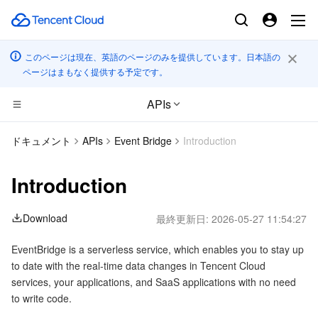
このページは現在、英語のページのみを提供しています。日本語の
ページはまもなく提供する予定です。
APIs
コンピューティング
ドキュメント
APIs
Event Bridge
Introduction
CDN とエッジ プラットフォーム
Cloud Virtual Machine
Introduction
エッジコンピューティング
Tencent Cloud Lighthouse
Tencent Cloud EdgeOne
Download
最終更新日:
2026-05-27 11:54:27
高性能コンピューティング
BM Cloud Physical Machine
Content Delivery Network
Edge Computing Machine
EventBridge is a serverless service, which enables you to stay up
to date with the real-time data changes in Tencent Cloud
コンテナ
Cloud GPU Service
Enterprise Content Delivery Network
Batch Compute
services, your applications, and SaaS applications with no need
to write code.
分散型クラウド
CVM Dedicated Host
Anti-DDoS
Hyper Computing Cluster
Tencent Kubernetes Engine