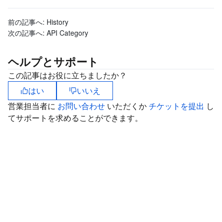
マイクロサービス
Auto Scaling
Secure Content Delivery Network
Tencent Cloud Mesh
Cloud Dedicated Cluster
前の記事へ:
History
次の記事へ:
API Category
サーバーレス
Tencent Cloud Automation Tools
Multiple Network Acceleration
Tencent Container Registry
Edge Zone
Tencent Cloud Elastic Microservice
ヘルプとサポート
基本ストレージサービス
Tencent Kubernetes Engine Distributed Cloud Center
Cloud Dedicated Zone
API Gateway
Serverless Cloud Function
この記事はお役に立ちましたか？
はい
いいえ
ストレージデータサービス
Service Registry and Governance
Cloud Object Storage
営業担当者に
お問い合わせ
いただくか
チケットを提出
し
てサポートを求めることができます。
リレーショナルデータベース
Cloud File Storage
Cloud Log Service
リレーショナルデータベースTDSQL
Cloud Block Storage
Cloud Infinite
TencentDB for MySQL
NoSQLデータベース
Cloud HDFS
Smart Media Hosting
TencentDB for MariaDB
TDSQL-C for MySQL
データベース SaaS サービス
Data Accelerator Goose FileSystem
TencentDB for PostgreSQL
TDSQL for MySQL
Tencent Cloud Distributed Cache (Redis OSS-Compatible)
ネットワーキング
TencentDB for SQL Server
TDSQL Boundless
TencentDB for MongoDB
Data Transfer Service