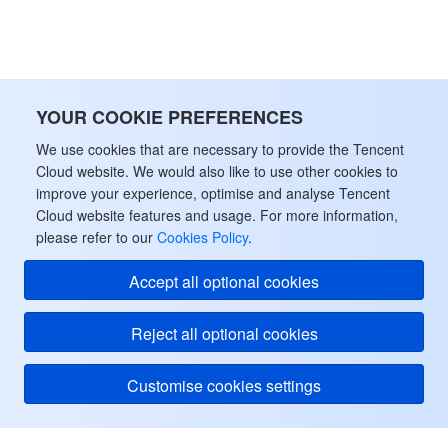
データセキュリティ
TencentDB for TcaplusDB
Database Expert Service
Virtual Private Cloud
ビジネスセキュリティ
TencentDB for Tendis
TencentDB for DBbrain
Cloud Load Balancer
Data Security Governance Center
YOUR COOKIE PREFERENCES
セキュリティサービス
TencentDB for CTSDB
Database Management Center
Gateway Load Balancer
Key Management Service
Captcha
We use cookies that are necessary to provide the Tencent
Cloud website. We would also like to use other cookies to
improve your experience, optimise and analyse Tencent
セキュリティ管理
Direct Connect
Secrets Manager
Text Moderation System
Penetration Test Service
Cloud website features and usage. For more information,
please refer to our
Cookies Policy
.
アプリケーションセキュリティ
Cloud Connect Network
Bastion Host
Image Moderation System
Security Service Platform
Tencent Cloud Firewall
Accept all optional cookies
ドメインとウェブサイト
Elastic Network Interface
Data Security Audit
Audio Moderation System
Web Application Firewall
Mobile Security
Reject all optional cookies
エンタープライズアプリケーション
NAT Gateway
Video Moderation System
Cloud Workload Protection Platform
Security Token Service
Domains
Customise cookies settings
オフィスコラボレーション
Peering Connection
Customer Identity and Access Management
Tencent Container Security Service
SSL Certificates
Tencent Ecard