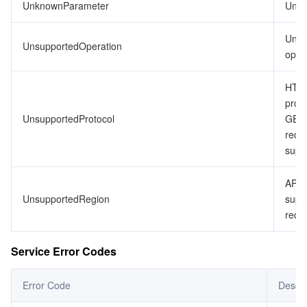
UnknownParameter
Unkn
Unsu
UnsupportedOperation
opera
HTTP
proto
UnsupportedProtocol
GET
requ
supp
API 
UnsupportedRegion
supp
requ
Service Error Codes
Error Code
Descri