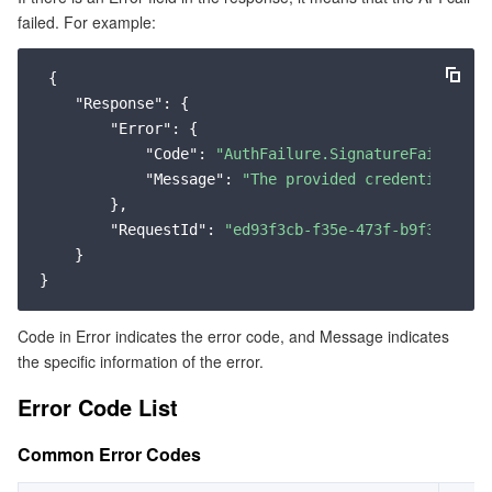
failed. For example:
Service Error Codes
マイクロサービス
Auto Scaling
Secure Content Delivery Network
Tencent Cloud Mesh
Cloud Dedicated Cluster
 {

サーバーレス
Tencent Cloud Automation Tools
Multiple Network Acceleration
Tencent Container Registry
Edge Zone
Tencent Cloud Elastic Microservice
"Response"
: {

"Error"
: {

基本ストレージサービス
Tencent Kubernetes Engine Distributed Cloud Center
Cloud Dedicated Zone
API Gateway
Serverless Cloud Function
"Code"
: 
"AuthFailure.SignatureFailure"
,

"Message"
: 
"The provided credentials co
ストレージデータサービス
        },

Service Registry and Governance
Cloud Object Storage
"RequestId"
: 
"ed93f3cb-f35e-473f-b9f3-0d451
    }

リレーショナルデータベース
Cloud File Storage
Cloud Log Service
リレーショナルデータベースTDSQL
Cloud Block Storage
Cloud Infinite
TencentDB for MySQL
Code in Error indicates the error code, and Message indicates
the specific information of the error.
NoSQLデータベース
Cloud HDFS
Smart Media Hosting
TencentDB for MariaDB
TDSQL-C for MySQL
Error Code List
データベース SaaS サービス
Data Accelerator Goose FileSystem
TencentDB for PostgreSQL
TDSQL for MySQL
Tencent Cloud Distributed Cache (Redis OSS-Compatible)
Common Error Codes
ネットワーキング
TencentDB for SQL Server
TDSQL Boundless
TencentDB for MongoDB
Data Transfer Service