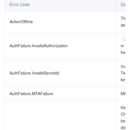
Error Code
Desc
データセキュリティ
TencentDB for TcaplusDB
Database Expert Service
Virtual Private Cloud
This
ActionOffline
depr
ビジネスセキュリティ
TencentDB for Tendis
TencentDB for DBbrain
Cloud Load Balancer
Data Security Governance Center
Au
セキュリティサービス
TencentDB for CTSDB
Database Management Center
Gateway Load Balancer
Key Management Service
Captcha
AuthFailure.InvalidAuthorization
in th
heade
セキュリティ管理
Direct Connect
Secrets Manager
Text Moderation System
Penetration Test Service
Inval
アプリケーションセキュリティ
Cloud Connect Network
Bastion Host
Image Moderation System
Security Service Platform
Tencent Cloud Firewall
AuthFailure.InvalidSecretId
Tenc
key t
ドメインとウェブサイト
Elastic Network Interface
Data Security Audit
Audio Moderation System
Web Application Firewall
Mobile Security
AuthFailure.MFAFailure
MFA 
エンタープライズアプリケーション
NAT Gateway
Video Moderation System
Cloud Workload Protection Platform
Security Token Service
Domains
Key d
Check
オフィスコラボレーション
Peering Connection
Customer Identity and Access Management
Tencent Container Security Service
SSL Certificates
Tencent Ecard
been
disab