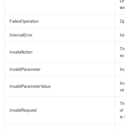
DryR
was 
監視と運用
Intelligent Pre-Consultation
Tencent Cloud Smart Advisor
Cloud Native Build
CloudBase
FailedOperation
Opera
API とツール
Tag
Tencent Cloud CodeBuddy
Tencent Cloud Observability Platform
InternalError
Inter
Software Product Announcements
Tencent Infrastructure Automation for Terraform
Tencent Cloud Code Analysis
Application Performance Management
Cloud Migration
The 
InvalidAction
Enterprise Software
Cloud Access Management
Tencent Cloud Super App as a Service
Real User Monitoring
TencentCloud API
Software Product Lifecycle Announcements
exist
TencentDB
CloudAudit
Cloud Automated Testing
Tencent Cloud Command Line Interface
Tencent Cloud Enterprise
InvalidParameter
Inco
その他
Config
TencentCloud Managed Service for Prometheus
Tencent Cloud-native Suite
TDSQL
Inva
InvalidParameterValue
value
Big Data
Tencent Cloud Organization
Grafana
International Partners
The 
InvalidRequest
of t
Operating System
Control Center
Event Bridge
About Account
Tencent Big Data Suite
is in
Identity Aware Platform
Tencent Cloud Health Dashboard
Message Center
TencentOS Server