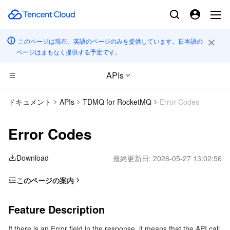
このページは現在、英語のページのみを提供しています。日本語の
ページはまもなく提供する予定です。
APIs
コンピューティング
ドキュメント
APIs
TDMQ for RocketMQ
Error Codes
CDN とエッジ プラットフォーム
Cloud Virtual Machine
Error Codes
エッジコンピューティング
Tencent Cloud Lighthouse
Tencent Cloud EdgeOne
Download
最終更新日:
2026-05-27 13:02:56
高性能コンピューティング
BM Cloud Physical Machine
Content Delivery Network
Edge Computing Machine
このページの案内
Feature Description
コンテナ
Cloud GPU Service
Enterprise Content Delivery Network
Batch Compute
Feature Description
Error Code List
分散型クラウド
CVM Dedicated Host
Anti-DDoS
Hyper Computing Cluster
Tencent Kubernetes Engine
If there is an Error field in the response, it means that the API call
Common Error Codes