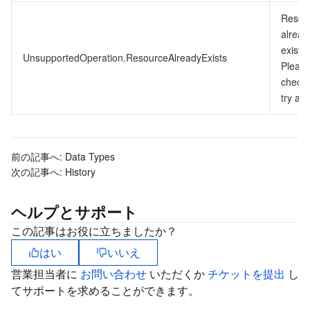
Resou
alread
exists.
UnsupportedOperation.ResourceAlreadyExists
Pleas
check
try aga
前の記事へ:
Data Types
次の記事へ:
History
ヘルプとサポート
この記事はお役に立ちましたか？
はい
いいえ
営業担当者に
お問い合わせ
いただくか
チケットを提出
し
てサポートを求めることができます。