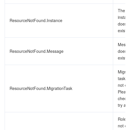
The
instan
ResourceNotFound.Instance
does n
exist.
Messa
ResourceNotFound.Message
does n
exist.
Migrat
task d
not exi
ResourceNotFound.MigrationTask
Pleas
check
try aga
Role 
not exi