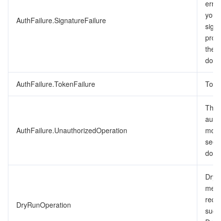
erro
ビデオサービス
Business Intelligence
Tencent HY 3D Global
TDMQ for RabbitMQ
Tencent Push Notification Service
Chat
you’v
AuthFailure.SignatureFailure
signa
メディア オンデマンド
Tencent Cloud TCLake
Tencent HY
TDMQ for Apache Pulsar
Simple Email Service
Tencent Real-Time Communication
StreamLive
proc
the 
メディア処理
LLM Service TokenHub
TDMQ for MQTT
Low-code Interactive Classroom
StreamPackage
LVB Recording
docu
メディアSDK
AuthFailure.TokenFailure
TDMQ for CMQ
Real-time Teleoperation
StreamLink
Media Processing Service
Toke
The r
教育サービス
Cloud Message Queue
Game Multimedia Engine
Cloud Streaming Services
Cloud Application Rendering
Mobile Live Video Broadcasting
auth
AuthFailure.UnauthorizedOperation
more
医療サービス
Cloud Contact Center
Video on Demand
Cloud Virtual Desktop
User Generated Short Video SDK
Tencent Interactive Whiteboard
see 
docu
クラウドリソース管理
Tencent Effect SDK
Tencent HealthCare Omics Platform
DryR
開発者ツール
Digital and Intelligent Medical Imaging Platform
API
mean
requ
DryRunOperation
ローコード
Intelligent Guidance
SDK
Marketplace
succ