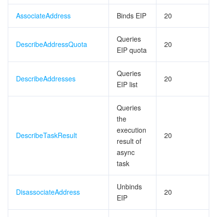
AssociateAddress
Binds EIP
20
Queries
DescribeAddressQuota
20
EIP quota
Queries
DescribeAddresses
20
EIP list
Queries
the
execution
DescribeTaskResult
20
result of
async
task
Unbinds
DisassociateAddress
20
EIP