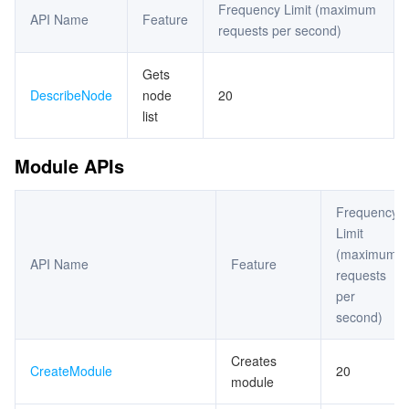
Frequency Limit (maximum
API Name
Feature
Image APIs
requests per second)
マイクロサービス
Multiple Network Acceleration
CVM Dedicated Host
Tencent Cloud Mesh
Cloud Dedicated Cluster
VPC APIs
Gets
サーバーレス
Auto Scaling
Tencent Container Registry
Edge Zone
Tencent Cloud Elastic Microservice
Subnet APIs
DescribeNode
node
20
list
Route Table APIs
基本ストレージサービス
Tencent Cloud Automation Tools
Tencent Kubernetes Engine Distributed Cloud Center
Cloud Dedicated Zone
API Gateway
Serverless Cloud Function
CLB APIs
Module APIs
ストレージデータサービス
Service Registry and Governance
Cloud Object Storage
ENI APIs
Frequency
EIP APIs
リレーショナルデータベース
Cloud File Storage
Cloud Log Service
Limit
HAVIP APIs
(maximum
API Name
Feature
リレーショナルデータベースTDSQL
Cloud Block Storage
Cloud Infinite
TencentDB for MySQL
requests
Other API
per
Snapshot APIs
NoSQLデータベース
Cloud HDFS
Smart Media Hosting
TencentDB for MariaDB
TDSQL-C for MySQL
second)
Key APIs
データベース SaaS サービス
Data Accelerator Goose FileSystem
TencentDB for PostgreSQL
TDSQL for MySQL
Tencent Cloud Distributed Cache (Redis OSS-Compatible)
Creates
CreateModule
20
Security Group APIs
module
ネットワーキング
TencentDB for SQL Server
TDSQL Boundless
TencentDB for MongoDB
Data Transfer Service