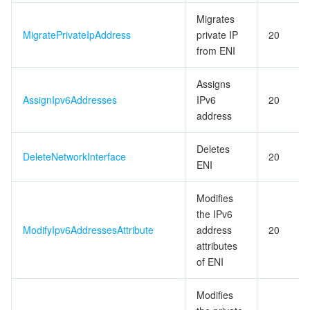
Migrates
MigratePrivateIpAddress
private IP
20
from ENI
Assigns
AssignIpv6Addresses
IPv6
20
address
Deletes
DeleteNetworkInterface
20
ENI
Modifies
the IPv6
ModifyIpv6AddressesAttribute
address
20
attributes
of ENI
Modifies