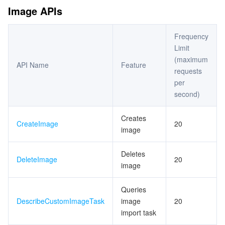
Image APIs
Frequency
Limit
(maximum
API Name
Feature
requests
per
second)
Creates
CreateImage
20
image
Deletes
DeleteImage
20
image
Queries
DescribeCustomImageTask
image
20
import task