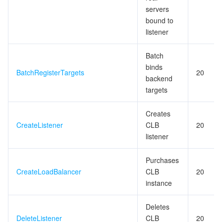
servers
bound to
listener
Batch
binds
BatchRegisterTargets
20
backend
targets
Creates
CreateListener
CLB
20
listener
Purchases
CreateLoadBalancer
CLB
20
instance
Deletes
DeleteListener
CLB
20