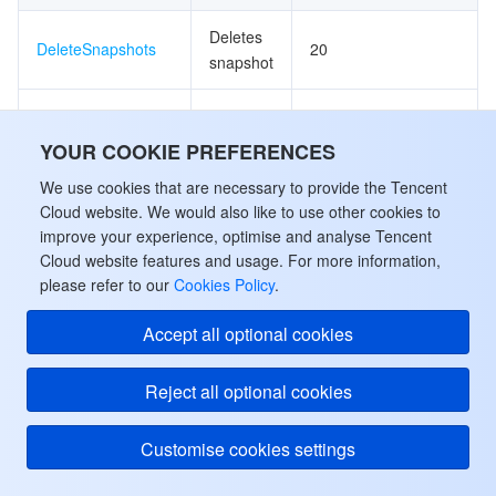
Deletes
DeleteSnapshots
20
snapshot
Queries
DescribeSnapshots
snapshot
20
YOUR COOKIE PREFERENCES
list
We use cookies that are necessary to provide the Tencent
Cloud website. We would also like to use other cookies to
Key APIs
improve your experience, optimise and analyse Tencent
Cloud website features and usage. For more information,
Frequency
please refer to our
Cookies Policy
.
Limit
Accept all optional cookies
(maximum
API Name
Feature
requests
per
Reject all optional cookies
second)
Customise cookies settings
Creates
CreateKeyPair
20
key pair