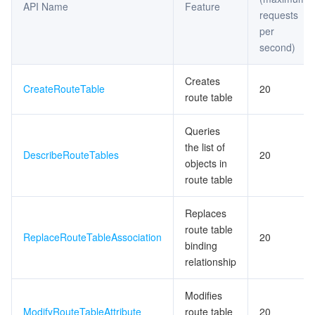
API Name
Feature
requests
per
second)
Creates
CreateRouteTable
20
route table
Queries
the list of
DescribeRouteTables
20
objects in
route table
Replaces
route table
ReplaceRouteTableAssociation
20
binding
relationship
Modifies
ModifyRouteTableAttribute
route table
20