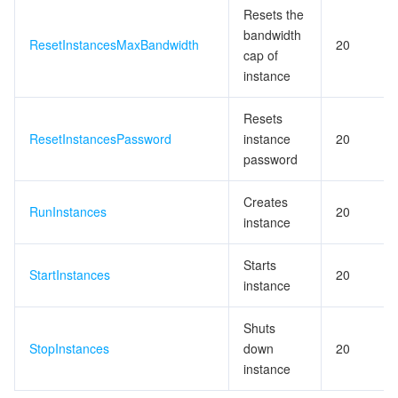
Resets the
bandwidth
ResetInstancesMaxBandwidth
20
cap of
instance
Resets
ResetInstancesPassword
instance
20
password
Creates
RunInstances
20
instance
Starts
StartInstances
20
instance
Shuts
StopInstances
down
20
instance