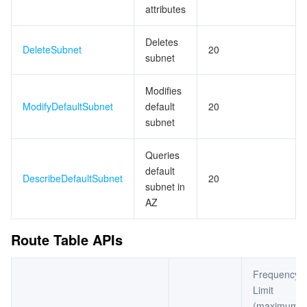
attributes
Deletes
DeleteSubnet
20
subnet
Modifies
ModifyDefaultSubnet
default
20
subnet
Queries
default
DescribeDefaultSubnet
20
subnet in
AZ
Route Table APIs
Frequency
Limit
(maximum