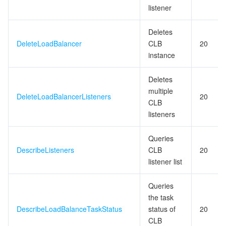
listener
Deletes
DeleteLoadBalancer
CLB
20
instance
Deletes
multiple
DeleteLoadBalancerListeners
20
CLB
listeners
Queries
DescribeListeners
CLB
20
listener list
Queries
the task
DescribeLoadBalanceTaskStatus
status of
20
CLB