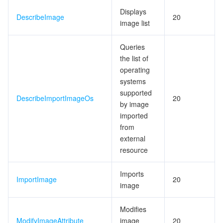
Displays
DescribeImage
20
image list
Queries
the list of
operating
systems
supported
DescribeImportImageOs
20
by image
imported
from
external
resource
Imports
ImportImage
20
image
Modifies
ModifyImageAttribute
image
20