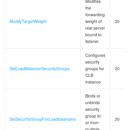
Modifies
the
forwarding
ModifyTargetWeight
weight of
20
real server
bound to
listener
Configures
security
SetLoadBalancerSecurityGroups
groups for
20
CLB
instance
Binds or
unbinds
security
group to
SetSecurityGroupForLoadbalancers
20
or from
multiple