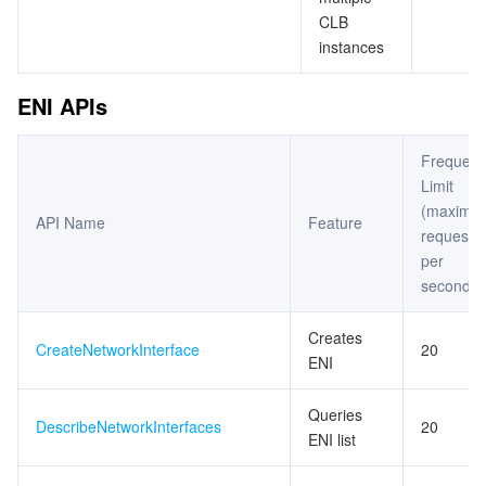
CLB
instances
ENI APIs
Frequen
Limit
(maximu
API Name
Feature
requests
per
second)
Creates
CreateNetworkInterface
20
ENI
Queries
DescribeNetworkInterfaces
20
ENI list