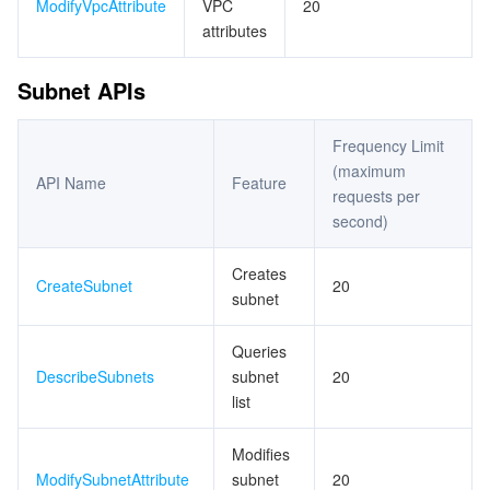
ModifyVpcAttribute
VPC
20
attributes
Subnet APIs
Frequency Limit
(maximum
API Name
Feature
requests per
second)
Creates
CreateSubnet
20
subnet
Queries
DescribeSubnets
subnet
20
list
Modifies
ModifySubnetAttribute
subnet
20