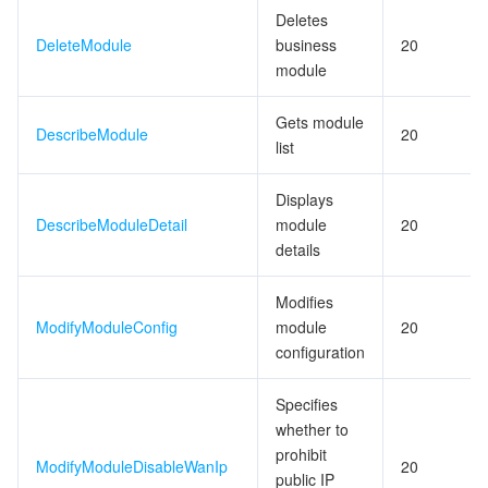
Deletes
DeleteModule
business
20
データセキュリティ
TencentDB for TcaplusDB
Database Expert Service
Virtual Private Cloud
module
ビジネスセキュリティ
TencentDB for Tendis
TencentDB for DBbrain
Cloud Load Balancer
Data Security Governance Center
Gets module
DescribeModule
20
list
セキュリティサービス
TencentDB for CTSDB
Database Management Center
Gateway Load Balancer
Key Management Service
Captcha
Displays
セキュリティ管理
Direct Connect
Secrets Manager
Text Moderation System
Penetration Test Service
DescribeModuleDetail
module
20
details
アプリケーションセキュリティ
Cloud Connect Network
Bastion Host
Image Moderation System
Security Service Platform
Tencent Cloud Firewall
Modifies
ModifyModuleConfig
module
20
ドメインとウェブサイト
Elastic Network Interface
Data Security Audit
Audio Moderation System
Web Application Firewall
Mobile Security
configuration
エンタープライズアプリケーション
NAT Gateway
Video Moderation System
Cloud Workload Protection Platform
Security Token Service
Domains
Specifies
whether to
オフィスコラボレーション
Peering Connection
Customer Identity and Access Management
Tencent Container Security Service
SSL Certificates
Tencent Ecard
prohibit
ModifyModuleDisableWanIp
20
public IP