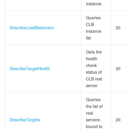
instance
Queries
CLB
DescribeLoadBalancers
20
instance
list
Gets the
health
check
DescribeTargetHealth
20
status of
CLB real
server
Queries
the list of
real
DescribeTargets
servers
20
bound to