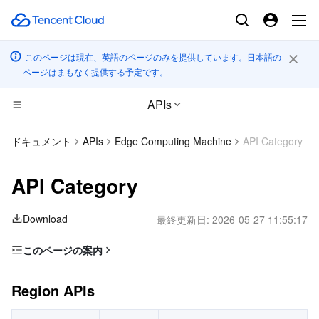
このページは現在、英語のページのみを提供しています。日本語の
ページはまもなく提供する予定です。
APIs
CDN とエッジ プラットフォーム
ドキュメント
APIs
Edge Computing Machine
API Category
コンピューティング
Tencent Cloud EdgeOne
API Category
エッジコンピューティング
Content Delivery Network
Cloud Virtual Machine
Download
最終更新日:
2026-05-27 11:55:17
高性能コンピューティング
Enterprise Content Delivery Network
Tencent Cloud Lighthouse
Edge Computing Machine
このページの案内
Region APIs
コンテナ
Anti-DDoS
BM Cloud Physical Machine
Batch Compute
Region APIs
Module APIs
分散型クラウド
Secure Content Delivery Network
Cloud GPU Service
Hyper Computing Cluster
Tencent Kubernetes Engine
Instance APIs