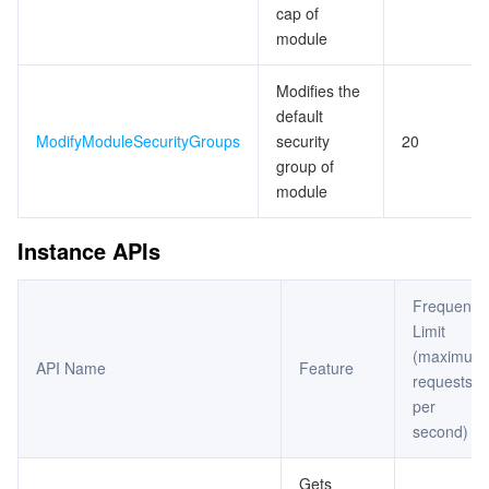
cap of
ビデオサービス
Business Intelligence
Tencent HY 3D Global
TDMQ for RabbitMQ
Tencent Push Notification Service
Chat
module
メディア オンデマンド
Tencent Cloud TCLake
Tencent HY
TDMQ for Apache Pulsar
Simple Email Service
Tencent Real-Time Communication
StreamLive
Modifies the
default
メディア処理
LLM Service TokenHub
TDMQ for MQTT
Low-code Interactive Classroom
StreamPackage
LVB Recording
ModifyModuleSecurityGroups
security
20
group of
メディアSDK
TDMQ for CMQ
Real-time Teleoperation
StreamLink
Media Processing Service
module
教育サービス
Cloud Message Queue
Game Multimedia Engine
Cloud Streaming Services
Cloud Application Rendering
Mobile Live Video Broadcasting
Instance APIs
医療サービス
Cloud Contact Center
Video on Demand
Cloud Virtual Desktop
User Generated Short Video SDK
Tencent Interactive Whiteboard
Frequency
Limit
クラウドリソース管理
Tencent Effect SDK
Tencent HealthCare Omics Platform
(maximum
API Name
Feature
requests
per
開発者ツール
Digital and Intelligent Medical Imaging Platform
API
second)
ローコード
Intelligent Guidance
SDK
Marketplace
Gets