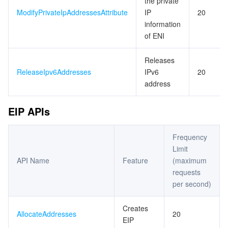
the private
ModifyPrivateIpAddressesAttribute
IP
20
information
of ENI
Releases
ReleaseIpv6Addresses
IPv6
20
address
EIP APIs
Frequency
Limit
API Name
Feature
(maximum
requests
per second)
Creates
AllocateAddresses
20
EIP