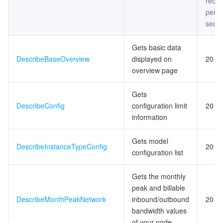
reque
per
seco
Gets basic data
DescribeBaseOverview
displayed on
20
overview page
Gets
DescribeConfig
configuration limit
20
information
Gets model
DescribeInstanceTypeConfig
20
configuration list
Gets the monthly
peak and billable
DescribeMonthPeakNetwork
inbound/outbound
20
bandwidth values
of your node