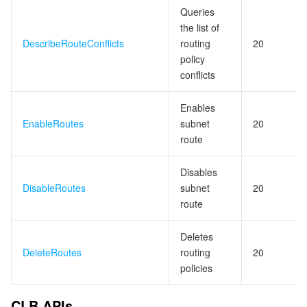
Queries
the list of
DescribeRouteConflicts
routing
20
policy
conflicts
Enables
EnableRoutes
subnet
20
route
Disables
DisableRoutes
subnet
20
route
Deletes
DeleteRoutes
routing
20
policies
CLB APIs