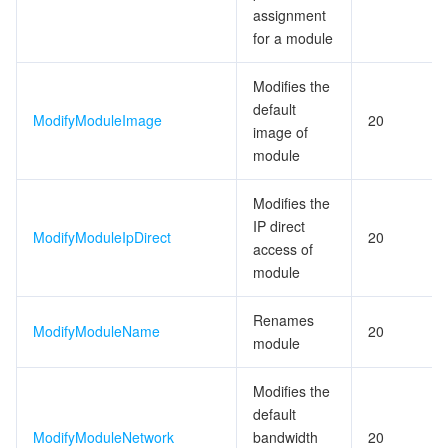
ビッグデータ
Flow Logs
Risk Control Engine
Cloud Security Center
Private DNS
Tencent eSign
assignment
for a module
AI 基本製品
Anycast Internet Acceleration
Anti-Cheat Expert
Vulnerability Scan Service
HTTPDNS
Tencent VooV Meeting
Elastic MapReduce
Modifies the
AI アプリケーション製品
Bandwidth Package
Firewall Manager
DNSPod
Tencent LearnShare
Elasticsearch Service
Face Recognition
default
ModifyModuleImage
20
image of
module
AI プラットホーム製品
VPN Connections
Cloud DNS Resolution
Tencent Cloud Enterprise Drive
Stream Compute Service
Text To Speech
Tencent Cloud AI Digital Human
Modifies the
テンセントのビッグモデル
Private Link
Data Lake Compute
Automatic Speech Recognition
eKYC
Tencent Cloud TI-ONE Platform
IP direct
ModifyModuleIpDirect
20
access of
IoT
Elastic IP
Tencent Cloud TCHouse-C
機械翻訳
Intelligent Music Platform
Tencent Cloud Agent Development Platform
module
Message Queue
Global Application Acceleration Platform
Tencent Cloud TCHouse-D
Optical Character Recognition
LLM Knowledge Engine Basic API
IoT Hub
Renames
ModifyModuleName
20
module
コミュニケーション
Tencent Cloud TCHouse-P
Face Fusion
Image Creation Large Model
TDMQ for CKafka
Modifies the
リアルタイムのインタラクション
Tencent Cloud WeData
Video Creation Large Model
TDMQ for RocketMQ
Short Message Service
default
ModifyModuleNetwork
bandwidth
20