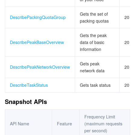
Gets the set of
DescribePackingQuotaGroup
20
packing quotas
Gets the peak
DescribePeakBaseOverview
data of basic
20
information
Gets peak
DescribePeakNetworkOverview
20
network data
DescribeTaskStatus
Gets task status
20
Snapshot APIs
Frequency Limit
API Name
Feature
(maximum requests
per second)