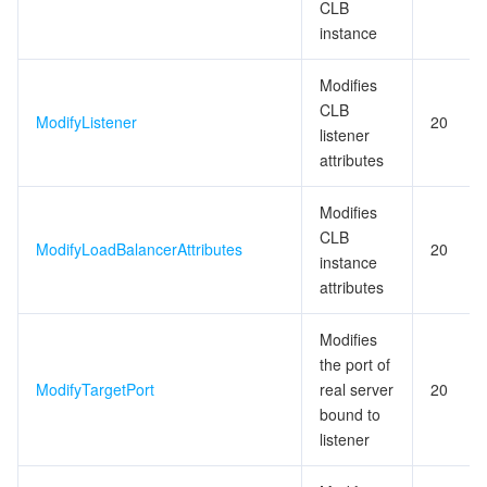
CLB
instance
Modifies
CLB
ModifyListener
20
listener
attributes
Modifies
CLB
ModifyLoadBalancerAttributes
20
instance
attributes
Modifies
the port of
ModifyTargetPort
real server
20
bound to
listener