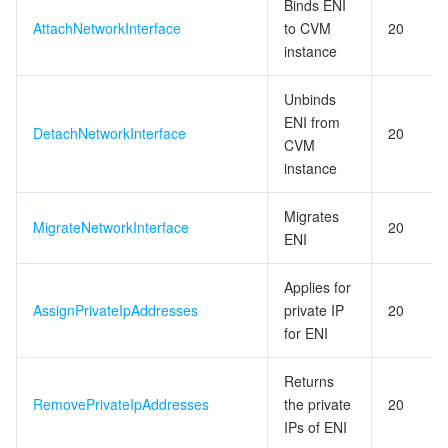
Binds ENI
AttachNetworkInterface
to CVM
20
instance
Unbinds
ENI from
DetachNetworkInterface
20
CVM
instance
Migrates
MigrateNetworkInterface
20
ENI
Applies for
AssignPrivateIpAddresses
private IP
20
for ENI
Returns
RemovePrivateIpAddresses
the private
20
IPs of ENI