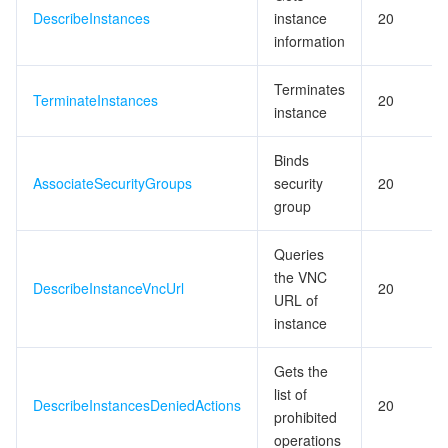
DescribeInstances
instance
20
監視と運用
Intelligent Pre-Consultation
Tencent Cloud Smart Advisor
Cloud Native Build
CloudBase
information
API とツール
Tag
Tencent Cloud CodeBuddy
Tencent Cloud Observability Platform
Terminates
TerminateInstances
20
instance
Software Product Announcements
Tencent Infrastructure Automation for Terraform
Tencent Cloud Code Analysis
Application Performance Management
Cloud Migration
Binds
Enterprise Software
Cloud Access Management
Tencent Cloud Super App as a Service
Real User Monitoring
TencentCloud API
Software Product Lifecycle Announcements
AssociateSecurityGroups
security
20
group
TencentDB
CloudAudit
Cloud Automated Testing
Tencent Cloud Command Line Interface
Tencent Cloud Enterprise
Queries
the VNC
Big Data
Config
TencentCloud Managed Service for Prometheus
Tencent Cloud-native Suite
TDSQL
DescribeInstanceVncUrl
20
URL of
instance
その他
Tencent Cloud Organization
Grafana
Tencent Big Data Suite
Gets the
Operating System
Control Center
Event Bridge
International Partners
list of
DescribeInstancesDeniedActions
20
prohibited
Identity Aware Platform
Tencent Cloud Health Dashboard
About Account
TencentOS Server
operations