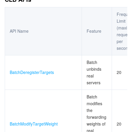
Freque
Limit
(maxim
API Name
Feature
request
per
second)
Batch
unbinds
BatchDeregisterTargets
20
real
servers
Batch
modifies
the
forwarding
BatchModifyTargetWeight
weights of
20
real