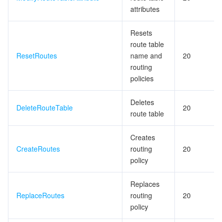
attributes
Resets
route table
ResetRoutes
name and
20
routing
policies
Deletes
DeleteRouteTable
20
route table
Creates
CreateRoutes
routing
20
policy
Replaces
ReplaceRoutes
routing
20
policy