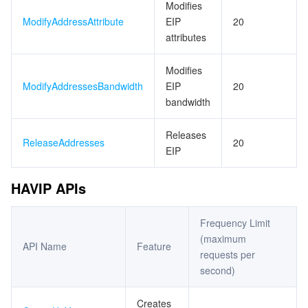
Modifies
ModifyAddressAttribute
EIP
20
attributes
Modifies
ModifyAddressesBandwidth
EIP
20
bandwidth
Releases
ReleaseAddresses
20
EIP
HAVIP APIs
Frequency Limit
(maximum
API Name
Feature
requests per
second)
Creates