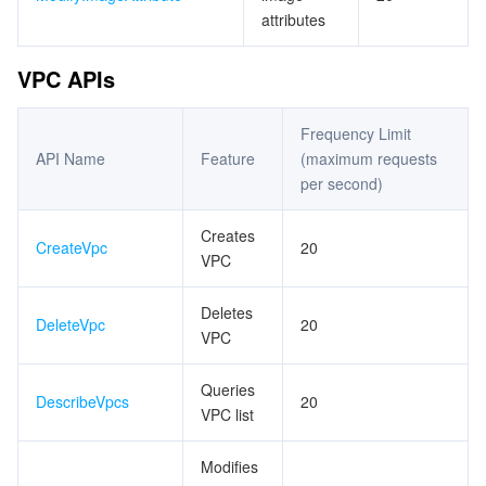
attributes
VPC APIs
Frequency Limit
API Name
Feature
(maximum requests
per second)
Creates
CreateVpc
20
VPC
Deletes
DeleteVpc
20
VPC
Queries
DescribeVpcs
20
VPC list
Modifies