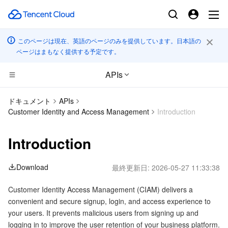
このページは現在、英語のページのみを提供しています。日本語の
ページはまもなく提供する予定です。
APIs
CDN とエッジ プラットフォーム
ドキュメント
APIs
Customer Identity and Access Management
Introduction
コンピューティング
Tencent Cloud EdgeOne
Introduction
高性能コンピューティング
Content Delivery Network
Cloud Virtual Machine
Download
最終更新日:
2026-05-27 11:33:38
エッジコンピューティング
Enterprise Content Delivery Network
Tencent Cloud Lighthouse
Batch Compute
Customer Identity Access Management (CIAM) delivers a
コンテナ
Anti-DDoS
BM Cloud Physical Machine
Hyper Computing Cluster
Edge Computing Machine
convenient and secure signup, login, and access experience to
your users. It prevents malicious users from signing up and
分散型クラウド
Secure Content Delivery Network
Cloud GPU Service
Tencent Kubernetes Engine
logging in to improve the user retention of your business platform.