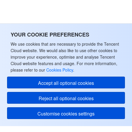
データセキュリティ
TencentDB for TcaplusDB
Database Expert Service
Virtual Private Cloud
ビジネスセキュリティ
TencentDB for Tendis
TencentDB for DBbrain
Cloud Load Balancer
Data Security Governance Center
YOUR COOKIE PREFERENCES
セキュリティサービス
TencentDB for CTSDB
Database Management Center
Gateway Load Balancer
Key Management Service
Captcha
We use cookies that are necessary to provide the Tencent
Cloud website. We would also like to use other cookies to
improve your experience, optimise and analyse Tencent
セキュリティ管理
Direct Connect
Secrets Manager
Text Moderation System
Penetration Test Service
Cloud website features and usage. For more information,
please refer to our
Cookies Policy
.
アプリケーションセキュリティ
Cloud Connect Network
Bastion Host
Image Moderation System
Security Service Platform
Tencent Cloud Firewall
Accept all optional cookies
ドメインとウェブサイト
Elastic Network Interface
Data Security Audit
Audio Moderation System
Web Application Firewall
Mobile Security
Reject all optional cookies
エンタープライズアプリケーション
NAT Gateway
Video Moderation System
Cloud Workload Protection Platform
Security Token Service
Domains
Customise cookies settings
オフィスコラボレーション
Peering Connection
Customer Identity and Access Management
Tencent Container Security Service
SSL Certificates
Tencent Ecard