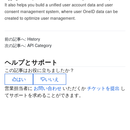
It also helps you build a unified user account data and user
マイクロサービス
Multiple Network Acceleration
CVM Dedicated Host
Tencent Cloud Mesh
Cloud Dedicated Cluster
consent management system, where user OneID data can be
created to optimize user management.
サーバーレス
Auto Scaling
Tencent Container Registry
Edge Zone
Tencent Cloud Elastic Microservice
前の記事へ:
History
基本ストレージサービス
Tencent Cloud Automation Tools
Tencent Kubernetes Engine Distributed Cloud Center
Cloud Dedicated Zone
Service Registry and Governance
Serverless Cloud Function
次の記事へ:
API Category
ストレージデータサービス
API Gateway
Cloud Object Storage
ヘルプとサポート
リレーショナルデータベース
Cloud File Storage
Cloud Log Service
この記事はお役に立ちましたか？
はい
いいえ
リレーショナルデータベースTDSQL
Cloud Block Storage
Cloud Infinite
TencentDB for MySQL
営業担当者に
お問い合わせ
いただくか
チケットを提出
し
てサポートを求めることができます。
NoSQLデータベース
Cloud HDFS
Smart Media Hosting
TencentDB for MariaDB
TDSQL-C for MySQL
データベース SaaS サービス
Data Accelerator Goose FileSystem
TencentDB for PostgreSQL
TDSQL for MySQL
Tencent Cloud Distributed Cache (Redis OSS-Compatible)
ネットワーキング
TencentDB for SQL Server
TDSQL Boundless
TencentDB for MongoDB
Data Transfer Service