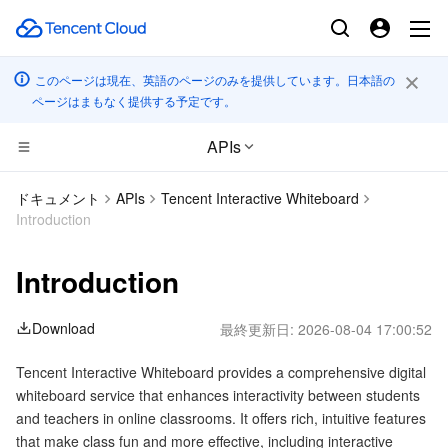
このページは現在、英語のページのみを提供しています。日本語の
ページはまもなく提供する予定です。
APIs
CDN とエッジ プラットフォーム
ドキュメント
APIs
Tencent Interactive Whiteboard
Introduction
コンピューティング
Tencent Cloud EdgeOne
Introduction
エッジコンピューティング
Content Delivery Network
Cloud Virtual Machine
Download
最終更新日:
2026-08-04 17:00:52
高性能コンピューティング
Enterprise Content Delivery Network
Tencent Cloud Lighthouse
Edge Computing Machine
Tencent Interactive Whiteboard provides a comprehensive digital
コンテナ
Anti-DDoS
BM Cloud Physical Machine
Batch Compute
whiteboard service that enhances interactivity between students
and teachers in online classrooms. It offers rich, intuitive features
分散型クラウド
Secure Content Delivery Network
Cloud GPU Service
Hyper Computing Cluster
Tencent Kubernetes Engine
that make class fun and more effective, including interactive