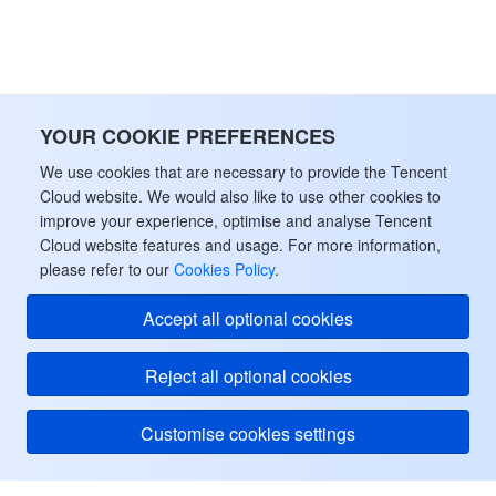
データセキュリティ
TencentDB for TcaplusDB
Database Expert Service
Virtual Private Cloud
ビジネスセキュリティ
TencentDB for Tendis
TencentDB for DBbrain
Cloud Load Balancer
Data Security Governance Center
YOUR COOKIE PREFERENCES
セキュリティサービス
TencentDB for CTSDB
Database Management Center
Gateway Load Balancer
Key Management Service
Captcha
We use cookies that are necessary to provide the Tencent
Cloud website. We would also like to use other cookies to
セキュリティ管理
improve your experience, optimise and analyse Tencent
Direct Connect
Secrets Manager
Text Moderation System
Penetration Test Service
Cloud website features and usage. For more information,
please refer to our
Cookies Policy
.
アプリケーションセキュリティ
Cloud Connect Network
Bastion Host
Image Moderation System
Security Service Platform
Tencent Cloud Firewall
Accept all optional cookies
ドメインとウェブサイト
Elastic Network Interface
Data Security Audit
Audio Moderation System
Web Application Firewall
Mobile Security
Reject all optional cookies
エンタープライズアプリケーション
NAT Gateway
Video Moderation System
Cloud Workload Protection Platform
Security Token Service
Domains
Customise cookies settings
オフィスコラボレーション
Peering Connection
Customer Identity and Access Management
Tencent Container Security Service
SSL Certificates
Tencent Ecard