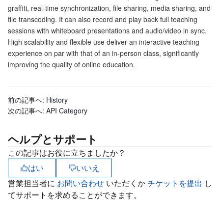
graffiti, real-time synchronization, file sharing, media sharing, and
マイクロサービス
Multiple Network Acceleration
CVM Dedicated Host
Tencent Cloud Mesh
Cloud Dedicated Cluster
file transcoding. It can also record and play back full teaching
sessions with whiteboard presentations and audio/video in sync.
High scalability and flexible use deliver an interactive teaching
サーバーレス
Auto Scaling
Tencent Container Registry
Edge Zone
Tencent Cloud Elastic Microservice
experience on par with that of an in-person class, significantly
improving the quality of online education.
基本ストレージサービス
Tencent Cloud Automation Tools
Tencent Kubernetes Engine Distributed Cloud Center
Cloud Dedicated Zone
API Gateway
Serverless Cloud Function
ストレージデータサービス
Service Registry and Governance
Cloud Object Storage
前の記事へ:
History
次の記事へ:
API Category
リレーショナルデータベース
Cloud File Storage
Cloud Log Service
ヘルプとサポート
リレーショナルデータベースTDSQL
Cloud Block Storage
Cloud Infinite
TencentDB for MySQL
この記事はお役に立ちましたか？
はい
いいえ
NoSQLデータベース
Cloud HDFS
Smart Media Hosting
TencentDB for MariaDB
TDSQL-C for MySQL
営業担当者に
お問い合わせ
いただくか
チケットを提出
し
データベース SaaS サービス
Data Accelerator Goose FileSystem
TencentDB for PostgreSQL
TDSQL for MySQL
Tencent Cloud Distributed Cache (Redis OSS-Compatible)
てサポートを求めることができます。
ネットワーキング
TencentDB for SQL Server
TDSQL Boundless
TencentDB for MongoDB
Data Transfer Service