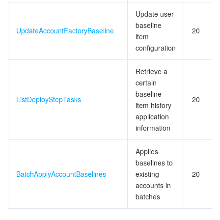
Update user
データセキュリティ
TencentDB for TcaplusDB
Database Expert Service
Virtual Private Cloud
baseline
UpdateAccountFactoryBaseline
20
item
ビジネスセキュリティ
TencentDB for Tendis
TencentDB for DBbrain
Cloud Load Balancer
Data Security Governance Center
configuration
Retrieve a
セキュリティサービス
TencentDB for CTSDB
Database Management Center
Gateway Load Balancer
Key Management Service
Captcha
certain
baseline
セキュリティ管理
Direct Connect
Secrets Manager
Text Moderation System
Penetration Test Service
ListDeployStepTasks
20
item history
application
アプリケーションセキュリティ
Cloud Connect Network
Bastion Host
Image Moderation System
Security Service Platform
Tencent Cloud Firewall
information
ドメインとウェブサイト
Elastic Network Interface
Data Security Audit
Audio Moderation System
Web Application Firewall
Mobile Security
Applies
baselines to
エンタープライズアプリケーション
NAT Gateway
Video Moderation System
Cloud Workload Protection Platform
Security Token Service
Domains
BatchApplyAccountBaselines
existing
20
accounts in
batches
オフィスコラボレーション
Peering Connection
Customer Identity and Access Management
Tencent Container Security Service
SSL Certificates
Tencent Ecard