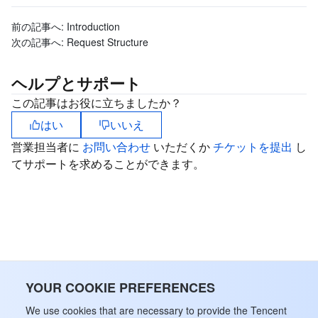
ビッグデータ
Flow Logs
Risk Control Engine
Cloud Security Center
Private DNS
Tencent eSign
前の記事へ:
Introduction
AI 基本製品
Anycast Internet Acceleration
Anti-Cheat Expert
Vulnerability Scan Service
HTTPDNS
Tencent VooV Meeting
Elastic MapReduce
次の記事へ:
Request Structure
AI アプリケーション製品
Bandwidth Package
Firewall Manager
DNSPod
Tencent LearnShare
Elasticsearch Service
Face Recognition
ヘルプとサポート
この記事はお役に立ちましたか？
AI プラットホーム製品
VPN Connections
Cloud DNS Resolution
Tencent Cloud Enterprise Drive
Stream Compute Service
Text To Speech
Tencent Cloud AI Digital Human
はい
いいえ
営業担当者に
お問い合わせ
いただくか
チケットを提出
し
テンセントのビッグモデル
Private Link
Data Lake Compute
Automatic Speech Recognition
eKYC
Tencent Cloud TI-ONE Platform
てサポートを求めることができます。
IoT
Elastic IP
Tencent Cloud TCHouse-C
機械翻訳
Intelligent Music Platform
Tencent Cloud Agent Development Platform
Message Queue
Global Application Acceleration Platform
Tencent Cloud TCHouse-D
Optical Character Recognition
LLM Knowledge Engine Basic API
IoT Hub
コミュニケーション
Tencent Cloud TCHouse-P
Face Fusion
Image Creation Large Model
TDMQ for CKafka
YOUR COOKIE PREFERENCES
リアルタイムのインタラクション
Tencent Cloud WeData
Video Creation Large Model
TDMQ for RocketMQ
Short Message Service
We use cookies that are necessary to provide the Tencent