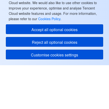
Cloud website. We would also like to use other cookies to
ビデオサービス
Business Intelligence
Tencent HY 3D Global
TDMQ for RabbitMQ
Tencent Push Notification Service
Chat
improve your experience, optimise and analyse Tencent
Cloud website features and usage. For more information,
メディア オンデマンド
Tencent Cloud TCLake
Tencent HY
TDMQ for Apache Pulsar
Simple Email Service
Tencent Real-Time Communication
StreamLive
please refer to our
Cookies Policy
.
メディア処理
LLM Service TokenHub
TDMQ for MQTT
Low-code Interactive Classroom
StreamPackage
LVB Recording
Accept all optional cookies
メディアSDK
TDMQ for CMQ
Real-time Teleoperation
StreamLink
Media Processing Service
Reject all optional cookies
教育サービス
Cloud Message Queue
Game Multimedia Engine
Cloud Streaming Services
Cloud Application Rendering
Mobile Live Video Broadcasting
Customise cookies settings
医療サービス
Cloud Contact Center
Video on Demand
Cloud Virtual Desktop
User Generated Short Video SDK
Tencent Interactive Whiteboard
Tencent Cloud
クラウドリソース管理
Tencent Effect SDK
Tencent HealthCare Omics Platform
ヘルプ・サポート
開発者ツール
Digital and Intelligent Medical Imaging Platform
API
リソース
ローコード
Intelligent Guidance
SDK
Marketplace
ユーザーセンター