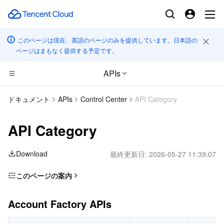
このページは現在、英語のページのみを提供しています。日本語の
ページはまもなく提供する予定です。
APIs
コンピューティング
ドキュメント
APIs
Control Center
API Category
CDN とエッジ プラットフォーム
Cloud Virtual Machine
API Category
エッジコンピューティング
Tencent Cloud Lighthouse
Tencent Cloud EdgeOne
Download
最終更新日:
2026-05-27 11:39:07
高性能コンピューティング
BM Cloud Physical Machine
Content Delivery Network
Edge Computing Machine
このページの案内
Account Factory APIs
コンテナ
Cloud GPU Service
Enterprise Content Delivery Network
Batch Compute
Account Factory APIs
分散型クラウド
CVM Dedicated Host
Anti-DDoS
Hyper Computing Cluster
Tencent Kubernetes Engine