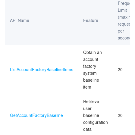
Frequen
Limit
マイクロサービス
Auto Scaling
Secure Content Delivery Network
Tencent Cloud Mesh
Cloud Dedicated Cluster
(maxim
API Name
Feature
requests
サーバーレス
Tencent Cloud Automation Tools
Multiple Network Acceleration
Tencent Container Registry
Edge Zone
Tencent Cloud Elastic Microservice
per
second)
基本ストレージサービス
Tencent Kubernetes Engine Distributed Cloud Center
Cloud Dedicated Zone
Service Registry and Governance
Serverless Cloud Function
Obtain an
ストレージデータサービス
API Gateway
Cloud Object Storage
account
factory
ListAccountFactoryBaselineItems
20
リレーショナルデータベース
Cloud File Storage
Cloud Log Service
system
baseline
item
リレーショナルデータベースTDSQL
Cloud Block Storage
Cloud Infinite
TencentDB for MySQL
Retrieve
NoSQLデータベース
Cloud HDFS
Smart Media Hosting
TencentDB for MariaDB
TDSQL-C for MySQL
user
GetAccountFactoryBaseline
baseline
20
データベース SaaS サービス
Data Accelerator Goose FileSystem
TencentDB for PostgreSQL
TDSQL for MySQL
Tencent Cloud Distributed Cache (Redis OSS-Compatible)
configuration
data
ネットワーキング
TencentDB for SQL Server
TDSQL Boundless
TencentDB for MongoDB
Data Transfer Service