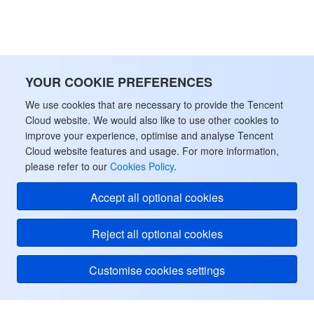
データセキュリティ
TencentDB for TcaplusDB
Database Expert Service
Virtual Private Cloud
ビジネスセキュリティ
TencentDB for Tendis
TencentDB for DBbrain
Cloud Load Balancer
Data Security Governance Center
YOUR COOKIE PREFERENCES
セキュリティサービス
TencentDB for CTSDB
Database Management Center
Gateway Load Balancer
Key Management Service
Captcha
We use cookies that are necessary to provide the Tencent
Cloud website. We would also like to use other cookies to
improve your experience, optimise and analyse Tencent
セキュリティ管理
Direct Connect
Secrets Manager
Text Moderation System
Penetration Test Service
Cloud website features and usage. For more information,
please refer to our
Cookies Policy
.
アプリケーションセキュリティ
Cloud Connect Network
Bastion Host
Image Moderation System
Security Service Platform
Tencent Cloud Firewall
Accept all optional cookies
ドメインとウェブサイト
Elastic Network Interface
Data Security Audit
Audio Moderation System
Web Application Firewall
Mobile Security
Reject all optional cookies
エンタープライズアプリケーション
NAT Gateway
Video Moderation System
Cloud Workload Protection Platform
Security Token Service
Domains
Customise cookies settings
オフィスコラボレーション
Peering Connection
Customer Identity and Access Management
Tencent Container Security Service
SSL Certificates
Tencent Ecard