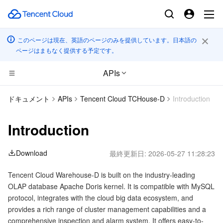
このページは現在、英語のページのみを提供しています。日本語の
ページはまもなく提供する予定です。
APIs
コンピューティング
ドキュメント
APIs
Tencent Cloud TCHouse-D
Introduction
CDN とエッジ プラットフォーム
Cloud Virtual Machine
Introduction
高性能コンピューティング
Tencent Cloud Lighthouse
Tencent Cloud EdgeOne
Download
最終更新日:
2026-05-27 11:28:23
エッジコンピューティング
BM Cloud Physical Machine
Content Delivery Network
Batch Compute
Tencent Cloud Warehouse-D is built on the industry-leading
OLAP database Apache Doris kernel. It is compatible with MySQL
コンテナ
Cloud GPU Service
Enterprise Content Delivery Network
Hyper Computing Cluster
Edge Computing Machine
protocol, integrates with the cloud big data ecosystem, and
provides a rich range of cluster management capabilities and a
分散型クラウド
CVM Dedicated Host
Anti-DDoS
Tencent Kubernetes Engine
comprehensive inspection and alarm system. It offers easy-to-