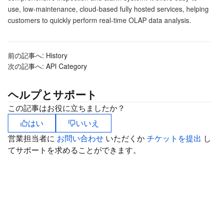
use, low-maintenance, cloud-based fully hosted services, helping
マイクロサービス
Auto Scaling
Secure Content Delivery Network
Tencent Cloud Mesh
Cloud Dedicated Cluster
customers to quickly perform real-time OLAP data analysis.
サーバーレス
Tencent Cloud Automation Tools
Multiple Network Acceleration
Tencent Container Registry
Edge Zone
Tencent Cloud Elastic Microservice
前の記事へ:
History
次の記事へ:
API Category
基本ストレージサービス
Tencent Kubernetes Engine Distributed Cloud Center
Cloud Dedicated Zone
API Gateway
Serverless Cloud Function
ヘルプとサポート
ストレージデータサービス
Service Registry and Governance
Cloud Object Storage
この記事はお役に立ちましたか？
リレーショナルデータベース
Cloud File Storage
Cloud Log Service
はい
いいえ
営業担当者に
お問い合わせ
いただくか
チケットを提出
し
リレーショナルデータベースTDSQL
Cloud Block Storage
Cloud Infinite
TencentDB for MySQL
てサポートを求めることができます。
NoSQLデータベース
Cloud HDFS
Smart Media Hosting
TencentDB for MariaDB
TDSQL-C for MySQL
データベース SaaS サービス
Data Accelerator Goose FileSystem
TencentDB for PostgreSQL
TDSQL for MySQL
Tencent Cloud Distributed Cache (Redis OSS-Compatible)
ネットワーキング
TencentDB for SQL Server
TDSQL Boundless
TencentDB for MongoDB
Data Transfer Service