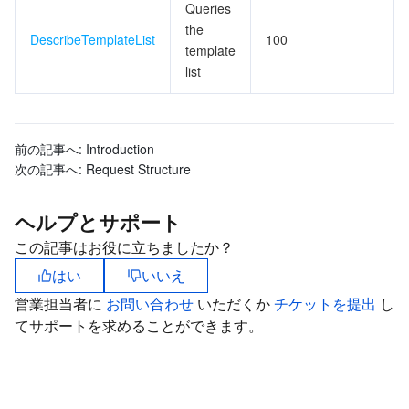
Queries
監視と運用
Intelligent Pre-Consultation
Tencent Cloud Smart Advisor
Cloud Native Build
CloudBase
the
DescribeTemplateList
100
template
list
API とツール
Tag
Tencent Cloud CodeBuddy
Tencent Cloud Observability Platform
Software Product Announcements
Tencent Infrastructure Automation for Terraform
Tencent Cloud Code Analysis
Application Performance Management
Cloud Migration
前の記事へ:
Introduction
Enterprise Software
Cloud Access Management
Tencent Cloud Super App as a Service
Real User Monitoring
TencentCloud API
Software Product Lifecycle Announcements
次の記事へ:
Request Structure
TencentDB
CloudAudit
Cloud Automated Testing
Tencent Cloud Command Line Interface
Tencent Cloud Enterprise
ヘルプとサポート
この記事はお役に立ちましたか？
その他
Config
TencentCloud Managed Service for Prometheus
Tencent Cloud-native Suite
TDSQL
はい
いいえ
営業担当者に
お問い合わせ
いただくか
チケットを提出
し
Big Data
Tencent Cloud Organization
Grafana
International Partners
てサポートを求めることができます。
Operating System
Control Center
Event Bridge
About Account
Tencent Big Data Suite
Identity Aware Platform
Tencent Cloud Health Dashboard
Message Center
TencentOS Server