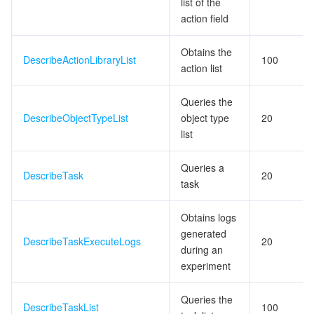
list of the
action field
データセキュリティ
TencentDB for TcaplusDB
Database Expert Service
Virtual Private Cloud
Obtains the
DescribeActionLibraryList
100
ビジネスセキュリティ
TencentDB for Tendis
TencentDB for DBbrain
Cloud Load Balancer
Data Security Governance Center
action list
Queries the
セキュリティサービス
TencentDB for CTSDB
Database Management Center
Gateway Load Balancer
Key Management Service
Captcha
DescribeObjectTypeList
object type
20
list
セキュリティ管理
Direct Connect
Secrets Manager
Text Moderation System
Penetration Test Service
Queries a
アプリケーションセキュリティ
DescribeTask
Cloud Connect Network
Bastion Host
Image Moderation System
Security Service Platform
Tencent Cloud Firewall
20
task
ドメインとウェブサイト
Elastic Network Interface
Data Security Audit
Audio Moderation System
Web Application Firewall
Mobile Security
Obtains logs
generated
DescribeTaskExecuteLogs
20
エンタープライズアプリケーション
NAT Gateway
Video Moderation System
Cloud Workload Protection Platform
Security Token Service
Domains
during an
experiment
オフィスコラボレーション
Peering Connection
Customer Identity and Access Management
Tencent Container Security Service
SSL Certificates
Tencent Ecard
Queries the
DescribeTaskList
100