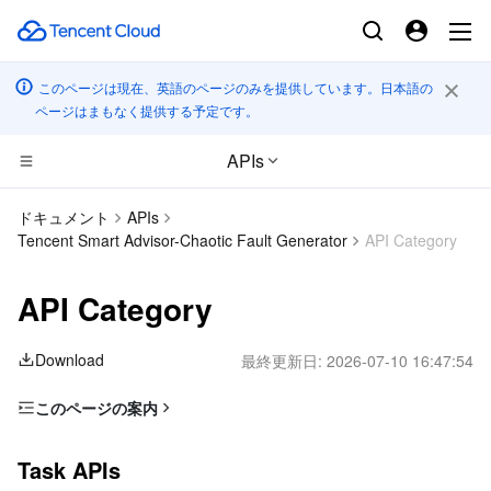
このページは現在、英語のページのみを提供しています。日本語の
ページはまもなく提供する予定です。
APIs
CDN とエッジ プラットフォーム
ドキュメント
APIs
Tencent Smart Advisor-Chaotic Fault Generator
API Category
コンピューティング
Tencent Cloud EdgeOne
API Category
エッジコンピューティング
Content Delivery Network
Cloud Virtual Machine
Download
最終更新日:
2026-07-10 16:47:54
高性能コンピューティング
Enterprise Content Delivery Network
Tencent Cloud Lighthouse
Edge Computing Machine
このページの案内
コンテナ
Anti-DDoS
BM Cloud Physical Machine
Batch Compute
Task APIs
Task APIs
分散型クラウド
Secure Content Delivery Network
Cloud GPU Service
Hyper Computing Cluster
Tencent Kubernetes Engine
Template Library APIs