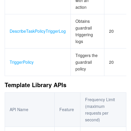
with an
ビデオサービス
Business Intelligence
Tencent HY 3D Global
TDMQ for RabbitMQ
Tencent Push Notification Service
Chat
action
メディア オンデマンド
Tencent Cloud TCLake
Tencent HY
TDMQ for Apache Pulsar
Simple Email Service
Tencent Real-Time Communication
StreamLive
Obtains
guardrail
DescribeTaskPolicyTriggerLog
20
triggering
メディア処理
LLM Service TokenHub
TDMQ for MQTT
Low-code Interactive Classroom
StreamPackage
LVB Recording
logs
メディアSDK
TDMQ for CMQ
Real-time Teleoperation
StreamLink
Media Processing Service
Triggers the
TriggerPolicy
guardrail
20
教育サービス
Cloud Message Queue
Game Multimedia Engine
Cloud Streaming Services
Cloud Application Rendering
Mobile Live Video Broadcasting
policy
医療サービス
Cloud Contact Center
Video on Demand
Cloud Virtual Desktop
User Generated Short Video SDK
Tencent Interactive Whiteboard
Template Library APIs
クラウドリソース管理
Tencent Effect SDK
Tencent HealthCare Omics Platform
Frequency Limit
(maximum
開発者ツール
API Name
Digital and Intelligent Medical Imaging Platform
API
Feature
requests per
second)
ローコード
Intelligent Guidance
SDK
Marketplace