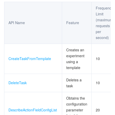
Frequency
マイクロサービス
Multiple Network Acceleration
CVM Dedicated Host
Tencent Cloud Mesh
Cloud Dedicated Cluster
Limit
(maximum
サーバーレス
Auto Scaling
Tencent Container Registry
Edge Zone
Tencent Cloud Elastic Microservice
API Name
Feature
requests
per
基本ストレージサービス
Tencent Cloud Automation Tools
Tencent Kubernetes Engine Distributed Cloud Center
Cloud Dedicated Zone
API Gateway
Serverless Cloud Function
second)
ストレージデータサービス
Service Registry and Governance
Cloud Object Storage
Creates an
experiment
CreateTaskFromTemplate
10
リレーショナルデータベース
Cloud File Storage
Cloud Log Service
using a
template
リレーショナルデータベースTDSQL
Cloud Block Storage
Cloud Infinite
TencentDB for MySQL
Deletes a
DeleteTask
10
task
NoSQLデータベース
Cloud HDFS
Smart Media Hosting
TencentDB for MariaDB
TDSQL-C for MySQL
Obtains the
データベース SaaS サービス
Data Accelerator Goose FileSystem
TencentDB for PostgreSQL
TDSQL for MySQL
Tencent Cloud Distributed Cache (Redis OSS-Compatible)
configuration
DescribeActionFieldConfigList
parameter
20
ネットワーキング
TencentDB for SQL Server
TDSQL Boundless
TencentDB for MongoDB
Data Transfer Service