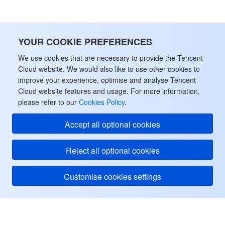
Tencent Smart Advisor-Chaotic Fault Generator
Tencent Smart Advisor-Tencent RTC Copilot
About Console
YOUR COOKIE PREFERENCES
Region Management System
Performance Testing Service
Billing Center
We use cookies that are necessary to provide the Tencent
Cloud website. We would also like to use other cookies to
Quota Center
Compliance
improve your experience, optimise and analyse Tencent
Cloud website features and usage. For more information,
Cloud Resource Center
Terms and Policies
please refer to our
Cookies Policy
.
Third Party
Accept all optional cookies
Service Plan
Reject all optional cookies
Tencent Cloud Training and Certification
Customise cookies settings
Partner Support Plan
Tencent Cloud