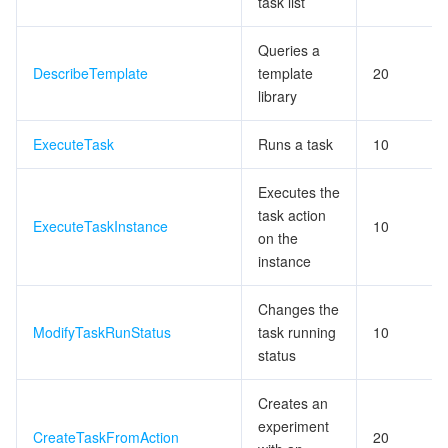
task list
ビッグデータ
Flow Logs
Risk Control Engine
Cloud Security Center
Private DNS
Tencent eSign
Queries a
AI 基本製品
Anycast Internet Acceleration
Anti-Cheat Expert
Vulnerability Scan Service
HTTPDNS
Tencent VooV Meeting
Elastic MapReduce
DescribeTemplate
template
20
library
AI アプリケーション製品
Bandwidth Package
Firewall Manager
DNSPod
Tencent LearnShare
Elasticsearch Service
Face Recognition
ExecuteTask
Runs a task
10
AI プラットホーム製品
VPN Connections
Cloud DNS Resolution
Tencent Cloud Enterprise Drive
Stream Compute Service
Text To Speech
Tencent Cloud AI Digital Human
Executes the
テンセントのビッグモデル
Private Link
Data Lake Compute
Automatic Speech Recognition
eKYC
Tencent Cloud TI-ONE Platform
task action
ExecuteTaskInstance
10
on the
IoT
Elastic IP
Tencent Cloud TCHouse-C
機械翻訳
Intelligent Music Platform
Tencent Cloud Agent Development Platform
instance
Changes the
Message Queue
Global Application Acceleration Platform
Tencent Cloud TCHouse-D
Optical Character Recognition
LLM Knowledge Engine Basic API
IoT Hub
ModifyTaskRunStatus
task running
10
status
コミュニケーション
Tencent Cloud TCHouse-P
Face Fusion
Image Creation Large Model
TDMQ for CKafka
Creates an
リアルタイムのインタラクション
Tencent Cloud WeData
Video Creation Large Model
TDMQ for RocketMQ
Short Message Service
experiment
CreateTaskFromAction
20