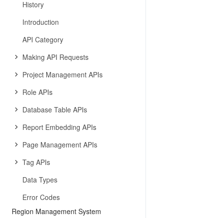
History
Introduction
API Category
Making API Requests
Project Management APIs
Role APIs
Database Table APIs
Report Embedding APIs
Page Management APIs
Tag APIs
Data Types
Error Codes
Region Management System