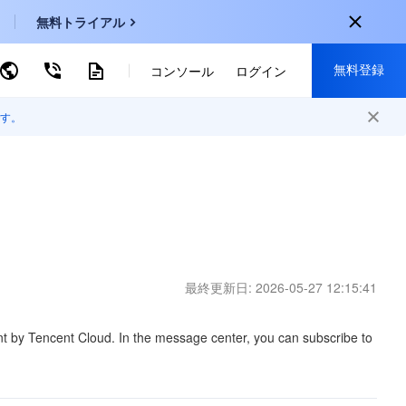
無料トライアル
無料登録
ーワードで検索
コンソール
ログイン
す。
onal
登録して以下の特典を獲得：
EN
30種類以上の製品が無料体験可能
KO
新規登録限定の特別割引
P
新製品の先行体験
-
ZH
無料で体験する
最終更新日:
2026-05-27 12:15:41
s
-
PT
ndonesia
-
nt by Tencent Cloud. In the message center, you can subscribe to