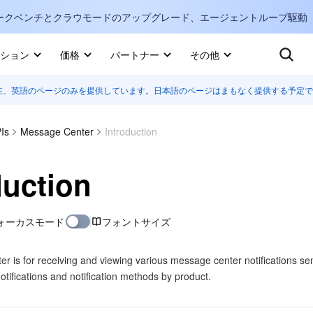
ークベンチとクラウモードのアップグレード、エージェントループ駆動
キ
ション
価格
パートナー
その他
在、英語のページのみを提供しています。日本語のページはまもなく提供する予定で
Internati
マーケットプレイス
English
-
詳しく知る
Is
Message Center
Introduction
한국어
-
日本語
-
J
duction
简体中文
ォーカスモード
フォントサイズ
Portuguê
Bahasa I
r is for receiving and viewing various message center notifications se
IND
notifications and notification methods by product.
中国站