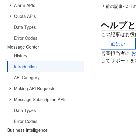
Alarm APIs
前の記事へ:
His
Quota APIs
ヘルプと
Data Types
この記事はお役
Error Codes
はい
Message Center
営業担当者に
History
してサポートを
Introduction
API Category
Making API Requests
Message Subscription APIs
Data Types
Error Codes
Business Intelligence