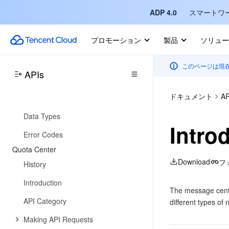
History
ADP 4.0
スマートワ
Introduction
プロモーション
製品
ソリュー
API Category
Making API Requests
このページは現
APIs
PaaS Service APIs
ドキュメント
AP
Official Cloud Disk APIs
Data Types
Intro
Error Codes
Quota Center
Download
フ
History
Introduction
The message cente
API Category
different types of 
Making API Requests