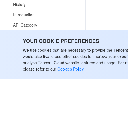
History
Introduction
API Category
Making API Requests
YOUR COOKIE PREFERENCES
Region APIs
We use cookies that are necessary to provide the Tencen
Data Types
would also like to use other cookies to improve your expe
analyse Tencent Cloud website features and usage. For m
Error Codes
please refer to our
Cookies Policy
.
Elastic IP
API Overview
Guide for Switching EIP API 2.0 to
API 3.0
LLM Knowledge Engine Basic API
History
Introduction