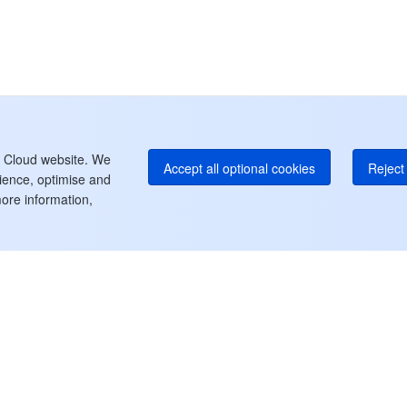
中
+8
カ
+1
E
+8
よ
t Cloud website. We
Accept all optional cookies
Reject 
rience, optimise and
ore information,