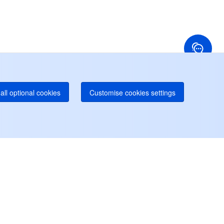
国香港
アメリカ
52 800 906 020
+1 844 606 0804
ナダ
オーストラリア
オンラインサポート
 888 605 7930
+61 1300 986 386
dgeOne ホットライン
Paid
52 300 80699
り多くのローカルホットラインが間もなく開通
all optional cookies
Customise cookies settings