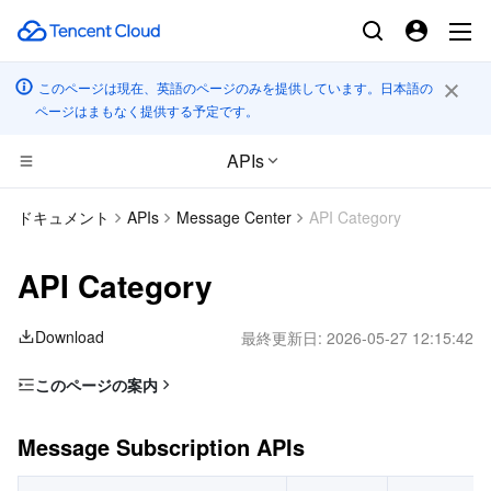
このページは現在、英語のページのみを提供しています。日本語の
ページはまもなく提供する予定です。
APIs
CDN とエッジ プラットフォーム
ドキュメント
APIs
Message Center
API Category
コンピューティング
Tencent Cloud EdgeOne
API Category
高性能コンピューティング
Content Delivery Network
Cloud Virtual Machine
Download
最終更新日:
2026-05-27 12:15:42
エッジコンピューティング
Enterprise Content Delivery Network
Tencent Cloud Lighthouse
Batch Compute
このページの案内
Message Subscription APIs
コンテナ
Anti-DDoS
BM Cloud Physical Machine
Hyper Computing Cluster
Edge Computing Machine
Message Subscription APIs
分散型クラウド
Secure Content Delivery Network
Cloud GPU Service
Tencent Kubernetes Engine