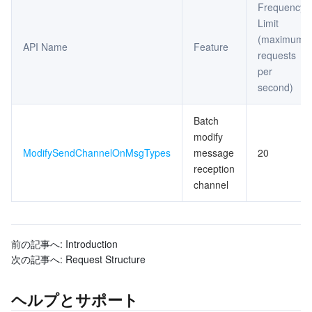
Frequency
Limit
マイクロサービス
Multiple Network Acceleration
CVM Dedicated Host
Tencent Cloud Mesh
Cloud Dedicated Cluster
(maximum
API Name
Feature
requests
サーバーレス
Auto Scaling
Tencent Container Registry
Edge Zone
Tencent Cloud Elastic Microservice
per
second)
基本ストレージサービス
Tencent Cloud Automation Tools
Tencent Kubernetes Engine Distributed Cloud Center
Cloud Dedicated Zone
Service Registry and Governance
Serverless Cloud Function
Batch
ストレージデータサービス
API Gateway
Cloud Object Storage
modify
ModifySendChannelOnMsgTypes
message
20
リレーショナルデータベース
Cloud File Storage
Cloud Log Service
reception
channel
リレーショナルデータベースTDSQL
Cloud Block Storage
Cloud Infinite
TencentDB for MySQL
NoSQLデータベース
Cloud HDFS
Smart Media Hosting
TencentDB for MariaDB
TDSQL-C for MySQL
前の記事へ:
Introduction
次の記事へ:
Request Structure
データベース SaaS サービス
Data Accelerator Goose FileSystem
TencentDB for PostgreSQL
TDSQL for MySQL
Tencent Cloud Distributed Cache (Redis OSS-Compatible)
ヘルプとサポート
ネットワーキング
TencentDB for SQL Server
TDSQL Boundless
TencentDB for MongoDB
Data Transfer Service