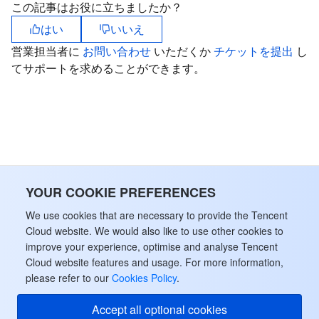
この記事はお役に立ちましたか？
はい
いいえ
データセキュリティ
TencentDB for TcaplusDB
Database Expert Service
Virtual Private Cloud
営業担当者に
お問い合わせ
いただくか
チケットを提出
し
てサポートを求めることができます。
ビジネスセキュリティ
TencentDB for Tendis
TencentDB for DBbrain
Cloud Load Balancer
Data Security Governance Center
セキュリティサービス
TencentDB for CTSDB
Database Management Center
Gateway Load Balancer
Key Management Service
Captcha
セキュリティ管理
Direct Connect
Secrets Manager
Text Moderation System
Penetration Test Service
アプリケーションセキュリティ
Cloud Connect Network
Bastion Host
Image Moderation System
Security Service Platform
Tencent Cloud Firewall
YOUR COOKIE PREFERENCES
ドメインとウェブサイト
Elastic Network Interface
Data Security Audit
Audio Moderation System
Web Application Firewall
Mobile Security
We use cookies that are necessary to provide the Tencent
Cloud website. We would also like to use other cookies to
improve your experience, optimise and analyse Tencent
エンタープライズアプリケーション
NAT Gateway
Video Moderation System
Cloud Workload Protection Platform
Security Token Service
Domains
Cloud website features and usage. For more information,
please refer to our
Cookies Policy
.
オフィスコラボレーション
Peering Connection
Customer Identity and Access Management
Tencent Container Security Service
SSL Certificates
Tencent Ecard
Accept all optional cookies