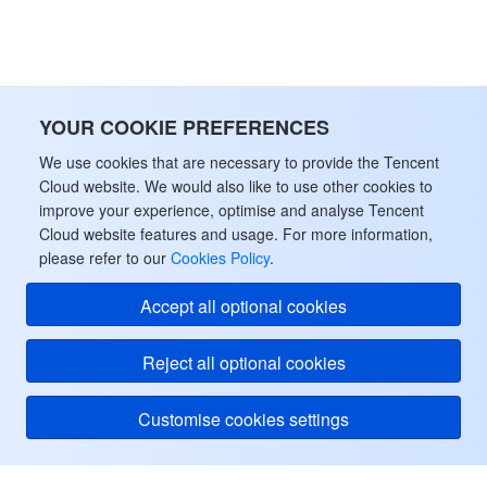
データセキュリティ
TencentDB for TcaplusDB
Database Expert Service
Virtual Private Cloud
ビジネスセキュリティ
TencentDB for Tendis
TencentDB for DBbrain
Cloud Load Balancer
Data Security Governance Center
YOUR COOKIE PREFERENCES
セキュリティサービス
TencentDB for CTSDB
Database Management Center
Gateway Load Balancer
Key Management Service
Captcha
We use cookies that are necessary to provide the Tencent
Cloud website. We would also like to use other cookies to
improve your experience, optimise and analyse Tencent
セキュリティ管理
Direct Connect
Secrets Manager
Text Moderation System
Penetration Test Service
Cloud website features and usage. For more information,
please refer to our
Cookies Policy
.
アプリケーションセキュリティ
Cloud Connect Network
Bastion Host
Image Moderation System
Security Service Platform
Tencent Cloud Firewall
Accept all optional cookies
ドメインとウェブサイト
Elastic Network Interface
Data Security Audit
Audio Moderation System
Web Application Firewall
Mobile Security
Reject all optional cookies
エンタープライズアプリケーション
NAT Gateway
Video Moderation System
Cloud Workload Protection Platform
Security Token Service
Domains
Customise cookies settings
オフィスコラボレーション
Peering Connection
Customer Identity and Access Management
Tencent Container Security Service
SSL Certificates
Tencent Ecard