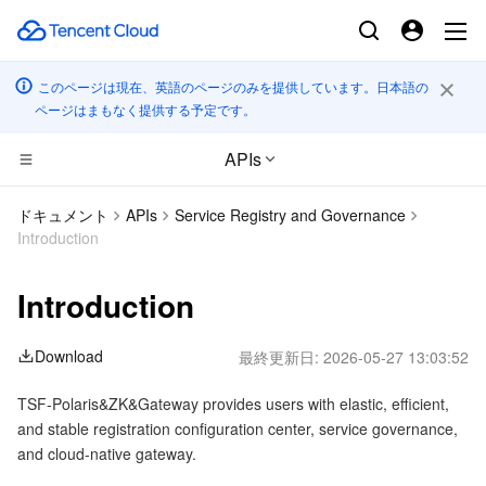
このページは現在、英語のページのみを提供しています。日本語の
ページはまもなく提供する予定です。
APIs
CDN とエッジ プラットフォーム
ドキュメント
APIs
Service Registry and Governance
Introduction
コンピューティング
Tencent Cloud EdgeOne
Introduction
エッジコンピューティング
Content Delivery Network
Cloud Virtual Machine
Download
最終更新日:
2026-05-27 13:03:52
高性能コンピューティング
Enterprise Content Delivery Network
Tencent Cloud Lighthouse
Edge Computing Machine
TSF-Polaris&ZK&Gateway provides users with elastic, efficient,
コンテナ
Anti-DDoS
BM Cloud Physical Machine
Batch Compute
and stable registration configuration center, service governance,
and cloud-native gateway.
分散型クラウド
Secure Content Delivery Network
Cloud GPU Service
Hyper Computing Cluster
Tencent Kubernetes Engine