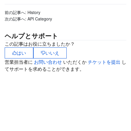
マイクロサービス
Multiple Network Acceleration
CVM Dedicated Host
Tencent Cloud Mesh
Cloud Dedicated Cluster
前の記事へ:
History
次の記事へ:
API Category
サーバーレス
Auto Scaling
Tencent Container Registry
Edge Zone
Tencent Cloud Elastic Microservice
ヘルプとサポート
基本ストレージサービス
Tencent Cloud Automation Tools
Tencent Kubernetes Engine Distributed Cloud Center
Cloud Dedicated Zone
Service Registry and Governance
Serverless Cloud Function
この記事はお役に立ちましたか？
はい
いいえ
ストレージデータサービス
API Gateway
Cloud Object Storage
営業担当者に
お問い合わせ
いただくか
チケットを提出
し
てサポートを求めることができます。
リレーショナルデータベース
Cloud File Storage
Cloud Log Service
リレーショナルデータベースTDSQL
Cloud Block Storage
Cloud Infinite
TencentDB for MySQL
NoSQLデータベース
Cloud HDFS
Smart Media Hosting
TencentDB for MariaDB
TDSQL-C for MySQL
データベース SaaS サービス
Data Accelerator Goose FileSystem
TencentDB for PostgreSQL
TDSQL for MySQL
Tencent Cloud Distributed Cache (Redis OSS-Compatible)
ネットワーキング
TencentDB for SQL Server
TDSQL Boundless
TencentDB for MongoDB
Data Transfer Service