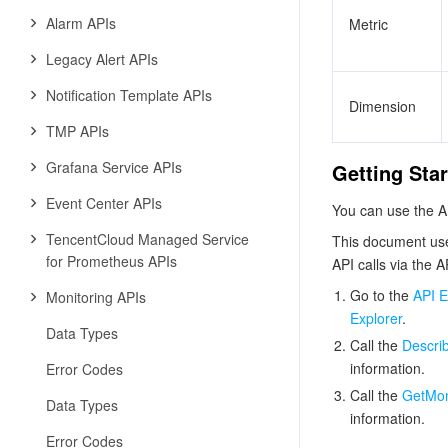
Alarm APIs
Metric
Legacy Alert APIs
Notification Template APIs
Dimension
TMP APIs
Grafana Service APIs
Getting Sta
Event Center APIs
You can use the AP
TencentCloud Managed Service
This document use
for Prometheus APIs
API calls via the A
Go to the
API E
Monitoring APIs
Explorer
.
Data Types
Call the
Descri
information.
Error Codes
Call the
GetMon
Data Types
information.
Error Codes