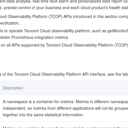
gent data analysis, real-time fault alarm and personalized data report co
简体中文
me, precise control of your business and each cloud product's health sta
ud Observability Platform (TCOP) APIs introduced in this section comp
cification.
Is to operate Tencent Cloud observability platform, such as getMonitor
r obtain Prometheus integration metrics.
 on all APIs supported by Tencent Cloud Observability Platform (TCOP
of the Tencent Cloud Observability Platform API interface, see the tab
Description
A namespace is a container for metrics. Metrics in different namespa
independent, so metrics from different applications will not be groupe
together into the same statistical information.