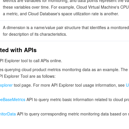
Metrics are variables for monitoring, and data points represent the va
these variables over time. For example, Cloud Virtual Machine's CPU
a metric, and Cloud Database's space utilization rate is another.
A dimension is a name/value pair structure that identifies a monitored
for description of its characteristics.
rted with APIs
I Explorer tool to call APIs online.
s querying cloud product metrics monitoring data as an example. The 
PI Explorer Tool are as follows:
xplorer
tool page. For more API Explorer tool usage information, see
U
beBaseMetrics
API to query metric basic information related to cloud pr
itorData
API to query corresponding metric monitoring data based on 