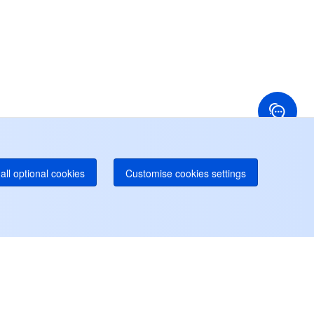
24/7 電話サポート
Toll Free
国香港
アメリカ
52 800 906 020
+1 844 606 0804
ナダ
オーストラリア
オンラインサポート
 888 605 7930
+61 1300 986 386
dgeOne ホットライン
Paid
52 300 80699
り多くのローカルホットラインが間もなく開通
all optional cookies
Customise cookies settings