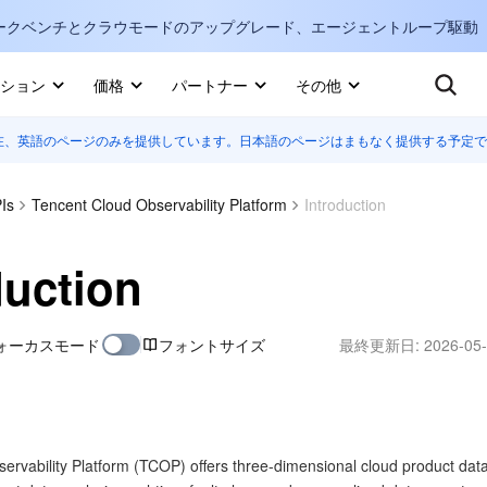
ークベンチとクラウモードのアップグレード、エージェントループ駆動
キ
ション
価格
パートナー
その他
在、英語のページのみを提供しています。日本語のページはまもなく提供する予定で
Internati
マーケットプレイス
English
-
詳しく知る
Is
Tencent Cloud Observability Platform
Introduction
한국어
-
日本語
-
J
duction
简体中文
ォーカスモード
フォントサイズ
最終更新日:
2026-05-
Portuguê
Bahasa I
IND
中国站
ervability Platform (TCOP) offers three-dimensional cloud product dat