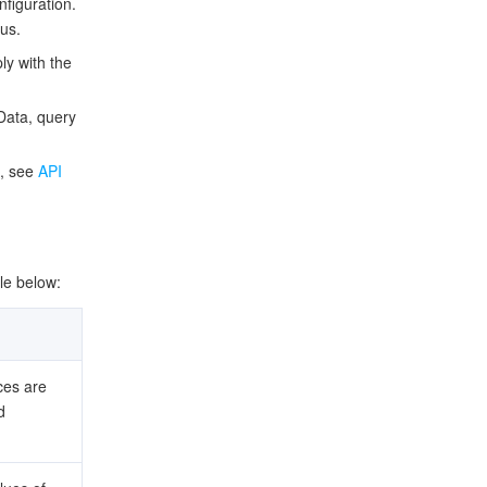
nfiguration.
tus.
ly with the
Data, query
), see
API
le below:
ces are
d