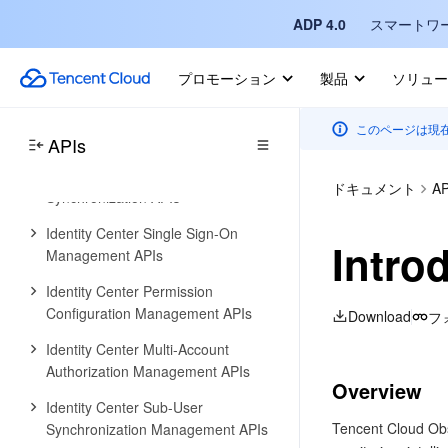
Identity Center Management APIs
ADP 4.0
スマートワ
Identity Center User Management
プロモーション
製品
ソリュー
APIs
Identity Center User Group
このページは現
Management APIs
APIs
Identity Center Management SCIM
ドキュメント
AP
Synchronization APIs
Identity Center Single Sign-On
Intro
Management APIs
Identity Center Permission
Configuration Management APIs
Download
フ
Identity Center Multi-Account
Authorization Management APIs
Overview
Identity Center Sub-User
Tencent Cloud Obs
Synchronization Management APIs