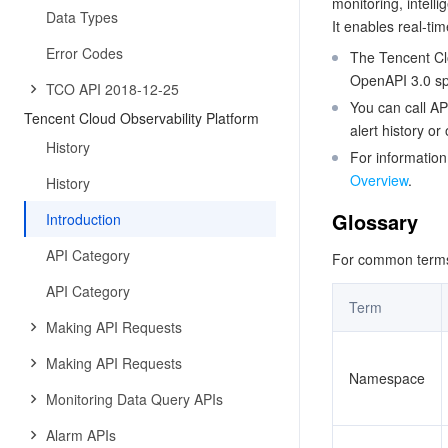
monitoring, intelli
Data Types
It enables real-ti
Error Codes
The Tencent Clo
OpenAPI 3.0 spe
TCO API 2018-12-25
You can call AP
Tencent Cloud Observability Platform
alert history o
History
For information
Overview
.
History
Glossary
Introduction
API Category
For common terms 
API Category
Term
Making API Requests
Making API Requests
Namespace
Monitoring Data Query APIs
Alarm APIs