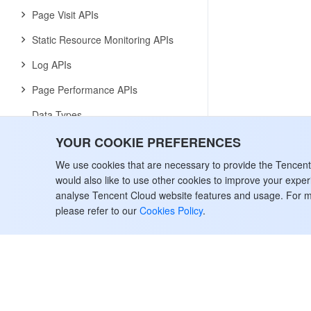
Page Visit APIs
Static Resource Monitoring APIs
Log APIs
Page Performance APIs
Data Types
Error Codes
YOUR COOKIE PREFERENCES
International Partners
We use cookies that are necessary to provide the Tencen
History
would also like to use other cookies to improve your expe
analyse Tencent Cloud website features and usage. For m
Introduction
please refer to our
Cookies Policy
.
API Category
Making API Requests
Customer Management APIs
Credit Management APIs