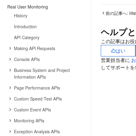
Real User Monitoring
前の記事へ:
His
History
Introduction
ヘルプと
API Category
この記事はお役
Making API Requests
はい
Console APIs
営業担当者に
してサポートを
Business System and Project
Information APIs
Page Performance APIs
Custom Speed Test APIs
Custom Event APIs
Monitoring APIs
Exception Analysis APIs