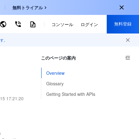
無料トライアル
無料登録
ーワードで検索
コンソール
ログイン
す。
onal
登録して以下の特典を獲得：
EN
このページの案内
30種類以上の製品が無料体験可能
KO
新規登録限定の特別割引
Overview
P
新製品の先行体験
Glossary
-
ZH
無料で体験する
Getting Started with APIs
15 17:21:20
s
-
PT
ndonesia
-
a