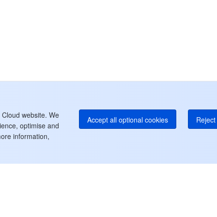
中
+8
カ
+1
E
+8
よ
t Cloud website. We
Accept all optional cookies
Reject 
rience, optimise and
ore information,