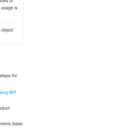
lues of
 usage is
 object
steps for
sing API
oduct
metric basic