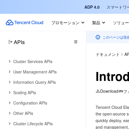
History
ADP 4.0
スマートワ
Introduction
プロモーション
製品
ソリュー
API Category
Making API Requests
このページは現
APIs
Cluster Resource Management
APIs
ドキュメント
AP
Cluster Services APIs
Intro
User Management APIs
Information Query APIs
Download
フ
Scaling APIs
Configuration APIs
Tencent Cloud Ela
Other APIs
the open-source s
quickly deploy, ea
Cluster Lifecycle APIs
and management, he