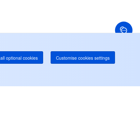
国香港
アメリカ
52 800 906 020
+1 844 606 0804
ナダ
オーストラリア
オンラインサポート
 888 605 7930
+61 1300 986 386
dgeOne ホットライン
Paid
52 300 80699
り多くのローカルホットラインが間もなく開通
all optional cookies
Customise cookies settings