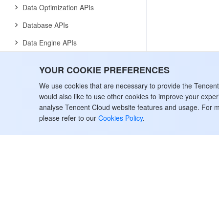
Data Optimization APIs
Database APIs
Data Engine APIs
Resource Group for the Standard
YOUR COOKIE PREFERENCES
Engine APIs
We use cookies that are necessary to provide the Tencen
Data Types
would also like to use other cookies to improve your expe
Error Codes
analyse Tencent Cloud website features and usage. For m
please refer to our
Cookies Policy
.
Face Recognition
History
Introduction
API Category
Making API Requests
Face Comparison APIs