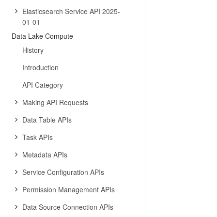
Elasticsearch Service API 2025-
01-01
Data Lake Compute
History
Introduction
API Category
Making API Requests
Data Table APIs
Task APIs
Metadata APIs
Service Configuration APIs
Permission Management APIs
Data Source Connection APIs