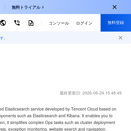
無料トライアル
無料登録
ーワードで検索
コンソール
ログイン
す。
onal
登録して以下の特典を獲得：
EN
30種類以上の製品が無料体験可能
KO
新規登録限定の特別割引
P
新製品の先行体験
-
ZH
無料で体験する
最終更新日:
2026-06-24 15:48:49
s
-
PT
ndonesia
-
ged Elasticsearch service developed by Tencent Cloud based on
ponents such as Elasticsearch and Kibana. It enables you to
ion, it simplifies complex Ops tasks such as cluster deployment
sis, exception monitoring, website search and navigation,