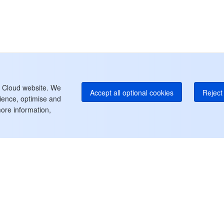
中
+8
カ
+1
E
+8
よ
t Cloud website. We
Accept all optional cookies
Reject 
rience, optimise and
ore information,