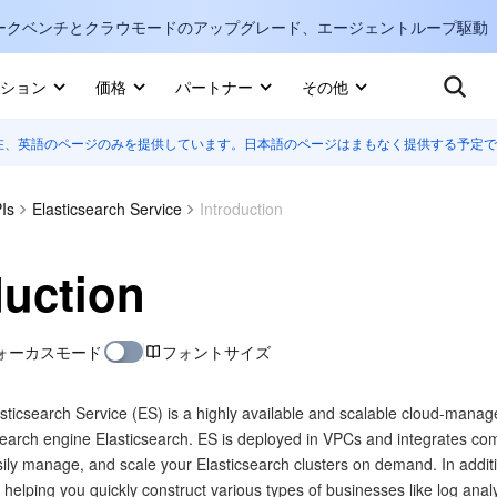
ークベンチとクラウモードのアップグレード、エージェントループ駆動
キ
ション
価格
パートナー
その他
在、英語のページのみを提供しています。日本語のページはまもなく提供する予定で
Internati
マーケットプレイス
English
-
詳しく知る
Is
Elasticsearch Service
Introduction
한국어
-
日本語
-
J
duction
简体中文
ォーカスモード
フォントサイズ
Portuguê
Bahasa I
sticsearch Service (ES) is a highly available and scalable cloud-mana
IND
earch engine Elasticsearch. ES is deployed in VPCs and integrates com
sily manage, and scale your Elasticsearch clusters on demand. In addit
中国站
lping you quickly construct various types of businesses like log analy