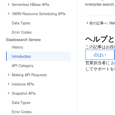
enterprise search,
Serverless HBase APIs
YARN Resource Scheduling APIs
Data Types
前の記事へ:
His
Error Codes
ヘルプと
Elasticsearch Service
この記事はお役
History
はい
Introduction
営業担当者に
API Category
してサポートを
Making API Requests
Instance APIs
Snapshot APIs
Data Types
Error Codes