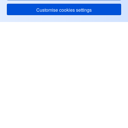
Customise cookies settings
Tencent Cloud
ヘルプ・サポート
リソース
ユーザーセンター
Facebook
Twitter
Linkedin
Copyright © 2013-
2026
Tencent Cloud. All Rights Reserved.