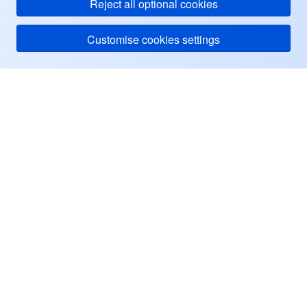
Reject all optional cookies
Customise cookies settings
Tencent Cloud
ヘルプ・サポート
リソース
ユーザーセンター
Facebook
Twitter
Linkedin