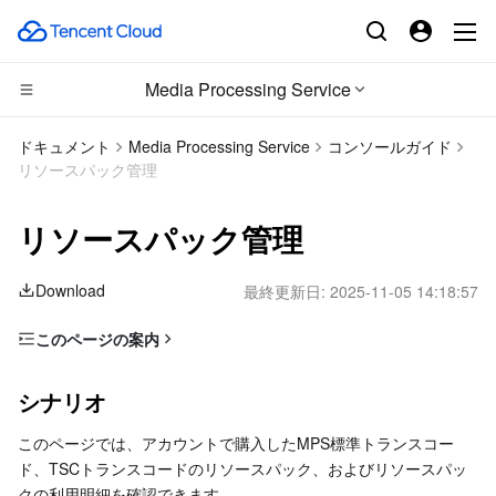
Media Processing Service
コンピューティング
ドキュメント
Media Processing Service
コンソールガイド
リソースパック管理
CDN とエッジ プラットフォーム
Cloud Virtual Machine
リソースパック管理
エッジコンピューティング
Tencent Cloud Lighthouse
Tencent Cloud EdgeOne
Download
最終更新日:
2025-11-05 14:18:57
高性能コンピューティング
BM Cloud Physical Machine
Content Delivery Network
Edge Computing Machine
このページの案内
コンテナ
Cloud GPU Service
Enterprise Content Delivery Network
Batch Compute
シナリオ
シナリオ
分散型クラウド
CVM Dedicated Host
Anti-DDoS
Hyper Computing Cluster
Tencent Kubernetes Engine
リソースパックの確認
このページでは、アカウントで購入したMPS標準トランスコー
利用明細の確認
マイクロサービス
Auto Scaling
Secure Content Delivery Network
Tencent Cloud Mesh
Cloud Dedicated Cluster
ド、TSCトランスコードのリソースパック、およびリソースパッ
クの利用明細を確認できます。