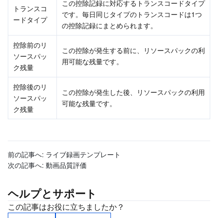
この控除記録に対応するトランスコードタイプ
トランスコ
Region Management System
Performance Testing Service
About Console
です。毎日同じタイプのトランスコードは1つ
ードタイプ
の控除記録にまとめられます。
Quota Center
Billing Center
控除前のリ
この控除が発生する前に、リソースパックの利
ソースパッ
Cloud Resource Center
Compliance
用可能な残量です。
ク残量
Terms and Policies
控除後のリ
この控除が発生した後、リソースパックの利用
ソースパッ
可能な残量です。
ク残量
Third Party
Service Plan
前の記事へ:
ライブ録画テンプレート
Tencent Cloud Training and Certification
次の記事へ:
動画品質評価
Partner Support Plan
ヘルプとサポート
この記事はお役に立ちましたか？