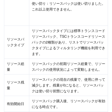
使い切り：リソースパックは使い切りました。
これ以上使用できません。
AI アプリケーション製品
Bandwidth Package
Firewall Manager
DNSPod
Tencent LearnShare
Elasticsearch Service
Face Recognition
AI プラットホーム製品
VPN Connections
Cloud DNS Resolution
Tencent Cloud Enterprise Drive
Stream Compute Service
Text To Speech
Tencent Cloud AI Digital Human
リソースパックタイプには標準トランスコード
テンセントのビッグモデル
Private Link
Data Lake Compute
Automatic Speech Recognition
eKYC
Tencent Cloud TI-ONE Platform
リソースパック、TSCトランスコードリソース
リソースパ
パックの2種類があり、リストでリソースパッ
ックタイプ
クタイプによるフィルタリング機能を利用でき
IoT
Elastic IP
Tencent Cloud TCHouse-C
機械翻訳
Intelligent Music Platform
Tencent Cloud Agent Development Platform
ます。
Message Queue
Global Application Acceleration Platform
Tencent Cloud TCHouse-D
Optical Character Recognition
LLM Knowledge Engine Basic API
IoT Hub
リソース総
リソースパックの初期リソース総量で、リソー
量
スパックの使用状況によって変動しません。
コミュニケーション
Tencent Cloud TCHouse-P
Face Fusion
Image Creation Large Model
TDMQ for CKafka
リソースパックの現在の残量で、使用に伴って
リソース残
減少します。残量が0になると、リソースパッ
リアルタイムのインタラクション
Tencent Cloud WeData
Video Creation Large Model
TDMQ for RocketMQ
Short Message Service
量
クは使い切り状態になります。
ビデオサービス
Business Intelligence
Tencent HY 3D Global
TDMQ for RabbitMQ
Tencent Push Notification Service
Chat
リソースパック購入後、リソースパックが有効
有効開始日
になる時点です。