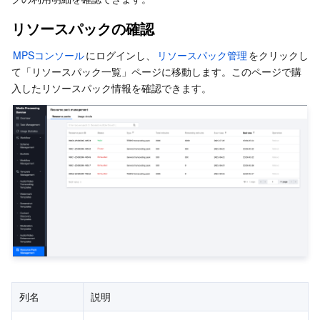
サーバーレス
Tencent Cloud Automation Tools
Multiple Network Acceleration
Tencent Container Registry
Edge Zone
Tencent Cloud Elastic Microservice
リソースパックの確認
基本ストレージサービス
Tencent Kubernetes Engine Distributed Cloud Center
Cloud Dedicated Zone
API Gateway
Serverless Cloud Function
MPSコンソール
にログインし、
リソースパック管理
をクリックし
て「リソースパック一覧」ページに移動します。このページで購
ストレージデータサービス
Service Registry and Governance
Cloud Object Storage
入したリソースパック情報を確認できます。
リレーショナルデータベース
Cloud File Storage
Cloud Log Service
リレーショナルデータベースTDSQL
Cloud Block Storage
Cloud Infinite
TencentDB for MySQL
NoSQLデータベース
Cloud HDFS
Smart Media Hosting
TencentDB for MariaDB
TDSQL-C for MySQL
データベース SaaS サービス
Data Accelerator Goose FileSystem
TencentDB for PostgreSQL
TDSQL for MySQL
Tencent Cloud Distributed Cache (Redis OSS-Compatible)
ネットワーキング
TencentDB for SQL Server
TDSQL Boundless
TencentDB for MongoDB
Data Transfer Service
列名
説明
データセキュリティ
TencentDB for TcaplusDB
Database Expert Service
Virtual Private Cloud