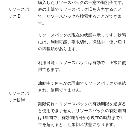
購入したリソースパックの一意の識別子です。
リソースパ
表の上部でリソースパックIDを入力すること
ビジネスセキュリティ
TencentDB for Tendis
TencentDB for DBbrain
Cloud Load Balancer
Data Security Governance Center
ックID
で、リソースパックを検索することができま
す。
セキュリティサービス
TencentDB for CTSDB
Database Management Center
Gateway Load Balancer
Key Management Service
Captcha
リソースパックの現在の状態を示します。状態
セキュリティ管理
Direct Connect
Secrets Manager
Text Moderation System
Penetration Test Service
には、利用可能、期限切れ、凍結中、使い切り
の四種類があります。
アプリケーションセキュリティ
Cloud Connect Network
Bastion Host
Image Moderation System
Security Service Platform
Tencent Cloud Firewall
利用可能：リソースパックは有効で、正常に使
用できます。
ドメインとウェブサイト
Elastic Network Interface
Data Security Audit
Audio Moderation System
Web Application Firewall
Mobile Security
凍結中：何らかの理由でリソースパックが凍結
エンタープライズアプリケーション
NAT Gateway
Video Moderation System
Cloud Workload Protection Platform
Security Token Service
Domains
され、使用できません。
リソースパ
ック状態
オフィスコラボレーション
Peering Connection
Customer Identity and Access Management
Tencent Container Security Service
SSL Certificates
Tencent Ecard
期限切れ：リソースパックの有効期限を過ぎる
と使用できません。リソースパックの有効期間
ビッグデータ
Flow Logs
Risk Control Engine
Cloud Security Center
Private DNS
Tencent eSign
は1年間で、有効開始日から現在の時刻まで1
年を超えると、期限切れ状態になります。
AI 基本製品
Anycast Internet Acceleration
Anti-Cheat Expert
Vulnerability Scan Service
HTTPDNS
Tencent VooV Meeting
Elastic MapReduce