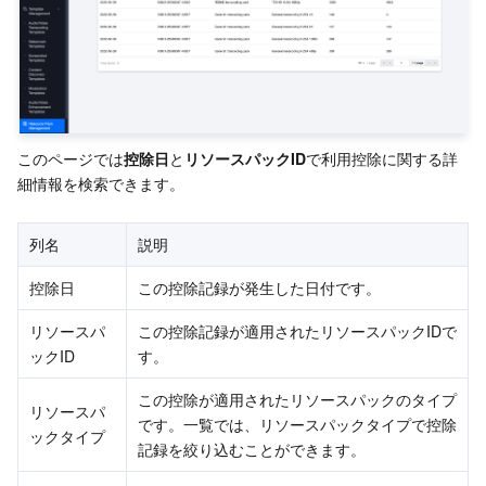
API とツール
Tag
Tencent Cloud CodeBuddy
Tencent Cloud Observability Platform
Software Product Announcements
Tencent Infrastructure Automation for Terraform
Tencent Cloud Code Analysis
Application Performance Management
Cloud Migration
Enterprise Software
Cloud Access Management
Tencent Cloud Super App as a Service
Real User Monitoring
TencentCloud API
Software Product Lifecycle Announcements
このページでは
控除日
と
リソースパックID
で利用控除に関する詳
TencentDB
CloudAudit
Cloud Automated Testing
Tencent Cloud Command Line Interface
Tencent Cloud Enterprise
細情報を検索できます。
Big Data
Config
TencentCloud Managed Service for Prometheus
Tencent Cloud-native Suite
TDSQL
列名
説明
控除日
この控除記録が発生した日付です。
その他
Tencent Cloud Organization
Grafana
Tencent Big Data Suite
リソースパ
この控除記録が適用されたリソースパックIDで
Operating System
Control Center
Event Bridge
International Partners
ックID
す。
この控除が適用されたリソースパックのタイプ
Identity Aware Platform
Tencent Cloud Health Dashboard
About Account
TencentOS Server
リソースパ
です。一覧では、リソースパックタイプで控除
ックタイプ
記録を絞り込むことができます。
Tencent Smart Advisor-Chaotic Fault Generator
Tencent Smart Advisor-Tencent RTC Copilot
Message Center