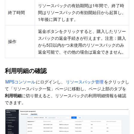
メディア オンデマンド
Tencent Cloud TCLake
Tencent HY
TDMQ for Apache Pulsar
Simple Email Service
Tencent Real-Time Communication
StreamLive
リソースパックの有効期間は1年間で、終了時
終了時間
間はリソースパックの有効開始日から起算し、
メディア処理
LLM Service TokenHub
TDMQ for MQTT
Low-code Interactive Classroom
StreamPackage
LVB Recording
1年後に満了します。
返金ボタンをクリックすると、購入したリソー
メディアSDK
TDMQ for CMQ
Real-time Teleoperation
StreamLink
Media Processing Service
スパックの返金手続きが行えます。注意：購入
操作
から5日以内かつ未使用のリソースパックのみ
教育サービス
Cloud Message Queue
Game Multimedia Engine
Cloud Streaming Services
Cloud Application Rendering
Mobile Live Video Broadcasting
返金可能で、その他の場合は返金できません。
医療サービス
Cloud Contact Center
Video on Demand
Cloud Virtual Desktop
User Generated Short Video SDK
Tencent Interactive Whiteboard
利用明細の確認
クラウドリソース管理
Tencent Effect SDK
Tencent HealthCare Omics Platform
MPSコンソール
にログインし、
リソースパック管理
をクリックし
て「リソースパック一覧」ページに移動し、ページ上部のタブを
開発者ツール
Digital and Intelligent Medical Imaging Platform
API
利用明細
に切り替えると、リソースパックの利用明細情報を確認
できます。
ローコード
Intelligent Guidance
SDK
Marketplace
監視と運用
Intelligent Pre-Consultation
Tencent Cloud Smart Advisor
Cloud Native Build
CloudBase