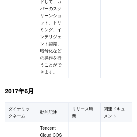
ドして、カ
Region Management System
Performance Testing Service
About Console
バーのスク
リーンショ
ット、トリ
Quota Center
Billing Center
ミング、イ
ンテリジェ
Cloud Resource Center
Compliance
ント認識、
暗号化など
Terms and Policies
の操作を行
うことがで
Third Party
きます。
Service Plan
2017年6月
Tencent Cloud Training and Certification
ダイナミッ
リリース時
関連ドキュ
動的記述
クネーム
間
メント
Partner Support Plan
Tencent 
Cloud COS