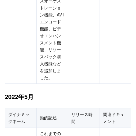
スオーケス
トレーショ
ビジネスセキュリティ
TencentDB for Tendis
TencentDB for DBbrain
Cloud Load Balancer
Data Security Governance Center
ン機能、AV1
エンコード
セキュリティサービス
TencentDB for CTSDB
Database Management Center
Gateway Load Balancer
Key Management Service
Captcha
機能、ビデ
オエンハン
セキュリティ管理
Direct Connect
Secrets Manager
Text Moderation System
Penetration Test Service
スメント機
能、リソー
アプリケーションセキュリティ
Cloud Connect Network
Bastion Host
Image Moderation System
Security Service Platform
Tencent Cloud Firewall
スパック購
入機能など
を追加しま
ドメインとウェブサイト
Elastic Network Interface
Data Security Audit
Audio Moderation System
Web Application Firewall
Mobile Security
した。
エンタープライズアプリケーション
NAT Gateway
Video Moderation System
Cloud Workload Protection Platform
Security Token Service
Domains
2022年5月
オフィスコラボレーション
Peering Connection
Customer Identity and Access Management
Tencent Container Security Service
SSL Certificates
Tencent Ecard
ダイナミッ
リリース時
関連ドキュ
動的記述
ビッグデータ
Flow Logs
Risk Control Engine
Cloud Security Center
Private DNS
Tencent eSign
クネーム
間
メント
AI 基本製品
Anycast Internet Acceleration
Anti-Cheat Expert
Vulnerability Scan Service
HTTPDNS
Tencent VooV Meeting
Elastic MapReduce
これまでの