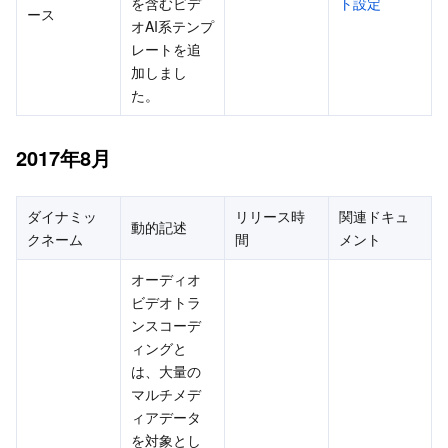
メディア オンデマンド
Tencent Cloud TCLake
Tencent HY
TDMQ for Apache Pulsar
Simple Email Service
Tencent Real-Time Communication
StreamLive
を含むビデ
ト設定
ース
オAI系テンプ
レートを追
メディア処理
LLM Service TokenHub
TDMQ for MQTT
Low-code Interactive Classroom
StreamPackage
LVB Recording
加しまし
た。
メディアSDK
TDMQ for CMQ
Real-time Teleoperation
StreamLink
Media Processing Service
2017年8月
教育サービス
Cloud Message Queue
Game Multimedia Engine
Cloud Streaming Services
Cloud Application Rendering
Mobile Live Video Broadcasting
医療サービス
Cloud Contact Center
Video on Demand
Cloud Virtual Desktop
User Generated Short Video SDK
Tencent Interactive Whiteboard
ダイナミッ
リリース時
関連ドキュ
動的記述
クネーム
間
メント
クラウドリソース管理
Tencent Effect SDK
Tencent HealthCare Omics Platform
オーディオ
ビデオトラ
開発者ツール
Digital and Intelligent Medical Imaging Platform
API
ンスコーデ
ィングと
ローコード
Intelligent Guidance
SDK
Marketplace
は、大量の
マルチメデ
監視と運用
Intelligent Pre-Consultation
Tencent Cloud Smart Advisor
Cloud Native Build
CloudBase
ィアデータ
を対象とし