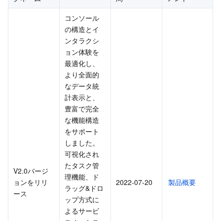
サーバーレス
Auto Scaling
Tencent Container Registry
Edge Zone
Tencent Cloud Elastic Microservice
2017年6月
コンソール
2015年6月
の構造とイ
基本ストレージサービス
Tencent Cloud Automation Tools
Tencent Kubernetes Engine Distributed Cloud Center
Cloud Dedicated Zone
Service Registry and Governance
Serverless Cloud Function
ンタラクシ
ョン体験を
ストレージデータサービス
API Gateway
Cloud Object Storage
最適化し、
より全面的
リレーショナルデータベース
Cloud File Storage
Cloud Log Service
なデータ統
計表示と、
豊富で完全
リレーショナルデータベースTDSQL
Cloud Block Storage
Cloud Infinite
TencentDB for MySQL
な機能構造
をサポート
NoSQLデータベース
Cloud HDFS
Smart Media Hosting
TencentDB for MariaDB
TDSQL-C for MySQL
しました。
可視化され
データベース SaaS サービス
Data Accelerator Goose FileSystem
TencentDB for PostgreSQL
TDSQL for MySQL
Tencent Cloud Distributed Cache (Redis OSS-Compatible)
たタスク管
V2.0バージ
理機能、ド
ョンをリリ
2022-07-20
製品概要
ネットワーキング
TencentDB for SQL Server
TDSQL Boundless
TencentDB for MongoDB
Data Transfer Service
ラッグ&ドロ
ース
ップ方式に
よるサービ
データセキュリティ
TencentDB for TcaplusDB
Database Expert Service
Virtual Private Cloud