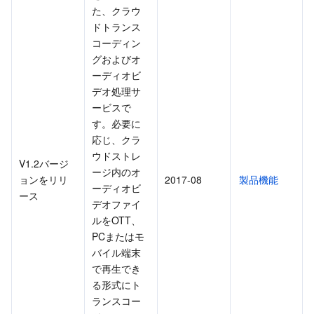
API とツール
Tag
Tencent Cloud CodeBuddy
Tencent Cloud Observability Platform
た、クラウ
ドトランス
コーディン
Software Product Announcements
Tencent Infrastructure Automation for Terraform
Tencent Cloud Code Analysis
Application Performance Management
Cloud Migration
グおよびオ
ーディオビ
Enterprise Software
Cloud Access Management
Tencent Cloud Super App as a Service
Real User Monitoring
TencentCloud API
Software Product Lifecycle Announcements
デオ処理サ
ービスで
TencentDB
CloudAudit
Cloud Automated Testing
Tencent Cloud Command Line Interface
Tencent Cloud Enterprise
す。必要に
応じ、クラ
Big Data
Config
TencentCloud Managed Service for Prometheus
Tencent Cloud-native Suite
TDSQL
ウドストレ
V1.2バージ
ージ内のオ
ョンをリリ
2017-08
製品機能
その他
Tencent Cloud Organization
Grafana
Tencent Big Data Suite
ーディオビ
ース
デオファイ
ルをOTT、
Operating System
Control Center
Event Bridge
International Partners
PCまたはモ
バイル端末
Identity Aware Platform
Tencent Cloud Health Dashboard
About Account
TencentOS Server
で再生でき
る形式にト
Tencent Smart Advisor-Chaotic Fault Generator
Tencent Smart Advisor-Tencent RTC Copilot
Message Center
ランスコー