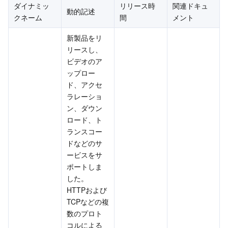
ダイナミッ
リリース時
関連ドキュ
動的記述
クネーム
間
メント
新製品をリ
リースし、
ビデオのア
ップロー
ド、アクセ
ラレーショ
ン、ダウン
ロード、ト
ランスコー
ドなどのサ
ービスをサ
ポートしま
した。
HTTPおよび
TCPなどの複
数のプロト
コルによる