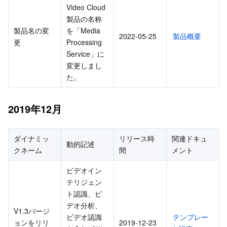
Video Cloud
製品の名称
AI アプリケーション製品
Bandwidth Package
Firewall Manager
DNSPod
Tencent LearnShare
Elasticsearch Service
Face Recognition
製品名の変
を「Media 
2022-05-25
製品概要
更
Processing 
AI プラットホーム製品
VPN Connections
Cloud DNS Resolution
Tencent Cloud Enterprise Drive
Stream Compute Service
Text To Speech
Tencent Cloud AI Digital Human
Service」に
変更しまし
テンセントのビッグモデル
Private Link
Data Lake Compute
Automatic Speech Recognition
eKYC
Tencent Cloud TI-ONE Platform
た。
IoT
Elastic IP
Tencent Cloud TCHouse-C
機械翻訳
Intelligent Music Platform
Tencent Cloud Agent Development Platform
2019年12月
Message Queue
Global Application Acceleration Platform
Tencent Cloud TCHouse-D
Optical Character Recognition
LLM Knowledge Engine Basic API
IoT Hub
ダイナミッ
リリース時
関連ドキュ
動的記述
クネーム
間
メント
コミュニケーション
Tencent Cloud TCHouse-P
Face Fusion
Image Creation Large Model
TDMQ for CKafka
ビデオイン
リアルタイムのインタラクション
Tencent Cloud WeData
Video Creation Large Model
TDMQ for RocketMQ
Short Message Service
テリジェン
ト認識、ビ
ビデオサービス
Business Intelligence
Tencent HY 3D Global
TDMQ for RabbitMQ
Tencent Push Notification Service
Chat
デオ分析、
V1.3バージ
ビデオ認識
テンプレー
ョンをリリ
2019-12-23