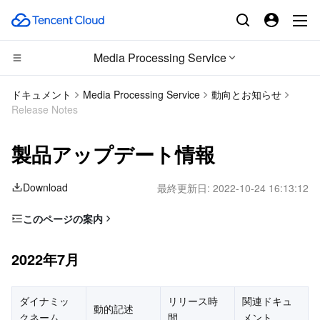
Media Processing Service
CDN とエッジ プラットフォーム
ドキュメント
Media Processing Service
動向とお知らせ
Release Notes
コンピューティング
Tencent Cloud EdgeOne
製品アップデート情報
エッジコンピューティング
Content Delivery Network
Cloud Virtual Machine
Download
最終更新日:
2022-10-24 16:13:12
高性能コンピューティング
Enterprise Content Delivery Network
Tencent Cloud Lighthouse
Edge Computing Machine
このページの案内
コンテナ
Anti-DDoS
BM Cloud Physical Machine
Batch Compute
2022年7月
2022年7月
分散型クラウド
Secure Content Delivery Network
Cloud GPU Service
Hyper Computing Cluster
Tencent Kubernetes Engine
2022年5月
2019年12月
マイクロサービス
Multiple Network Acceleration
CVM Dedicated Host
Tencent Cloud Mesh
Cloud Dedicated Cluster
ダイナミッ
リリース時
関連ドキュ
動的記述
2017年8月
クネーム
間
メント