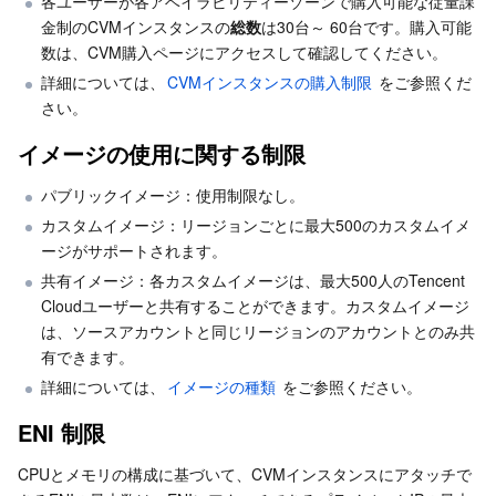
各ユーザーが各アベイラビリティーゾーンで購入可能な従量課
金制のCVMインスタンスの
総数
は30台～ 60台です。購入可能
ビジネスセキュリティ
TencentDB for Tendis
TencentDB for DBbrain
Cloud Load Balancer
Data Security Governance Center
数は、CVM購入ページにアクセスして確認してください。
詳細については、
CVMインスタンスの購入制限
 をご参照くだ
セキュリティサービス
TencentDB for CTSDB
Database Management Center
Gateway Load Balancer
Key Management Service
Captcha
さい。
セキュリティ管理
Direct Connect
Secrets Manager
Text Moderation System
Penetration Test Service
イメージの使用に関する制限
パブリックイメージ：使用制限なし。
アプリケーションセキュリティ
Cloud Connect Network
Bastion Host
Image Moderation System
Security Service Platform
Tencent Cloud Firewall
カスタムイメージ：リージョンごとに最大500のカスタムイメ
ージがサポートされます。
ドメインとウェブサイト
Elastic Network Interface
Data Security Audit
Audio Moderation System
Web Application Firewall
Mobile Security
共有イメージ：各カスタムイメージは、最大500人のTencent 
Cloudユーザーと共有することができます。カスタムイメージ
エンタープライズアプリケーション
NAT Gateway
Video Moderation System
Cloud Workload Protection Platform
Security Token Service
Domains
は、ソースアカウントと同じリージョンのアカウントとのみ共
有できます。
オフィスコラボレーション
Peering Connection
Customer Identity and Access Management
Tencent Container Security Service
SSL Certificates
Tencent Ecard
詳細については、
イメージの種類
 をご参照ください。
ENI 制限
ビッグデータ
Flow Logs
Risk Control Engine
Cloud Security Center
Private DNS
Tencent eSign
CPUとメモリの構成に基づいて、CVMインスタンスにアタッチで
AI 基本製品
Anycast Internet Acceleration
Anti-Cheat Expert
Vulnerability Scan Service
HTTPDNS
Tencent VooV Meeting
Elastic MapReduce