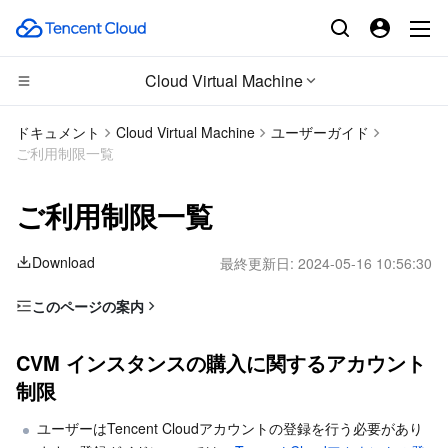
Cloud Virtual Machine
CDN とエッジ プラットフォーム
ドキュメント
Cloud Virtual Machine
ユーザーガイド
ご利用制限一覧
コンピューティング
Tencent Cloud EdgeOne
ご利用制限一覧
高性能コンピューティング
Content Delivery Network
Cloud Virtual Machine
Download
最終更新日:
2024-05-16 10:56:30
エッジコンピューティング
Enterprise Content Delivery Network
Tencent Cloud Lighthouse
Batch Compute
このページの案内
コンテナ
Anti-DDoS
BM Cloud Physical Machine
Hyper Computing Cluster
Edge Computing Machine
CVM インスタンスの購入に関するアカウント制限
CVM インスタンスの購入に関するアカウント
分散型クラウド
Secure Content Delivery Network
Cloud GPU Service
Tencent Kubernetes Engine
CVMインスタンスの使用制限
制限
CVMインスタンスの購入制限
マイクロサービス
Multiple Network Acceleration
CVM Dedicated Host
Tencent Cloud Mesh
Cloud Dedicated Cluster
ユーザーはTencent Cloudアカウントの登録を行う必要があり
イメージの使用に関する制限