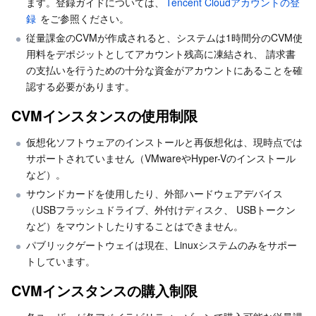
ます。登録ガイドについては、
Tencent Cloudアカウントの登
サーバーレス
Auto Scaling
Tencent Container Registry
Edge Zone
Tencent Cloud Elastic Microservice
ENI 制限
録
 をご参照ください。
従量課金のCVMが作成されると、システムは1時間分のCVM使
帯域幅制限
基本ストレージサービス
Tencent Cloud Automation Tools
Tencent Kubernetes Engine Distributed Cloud Center
Cloud Dedicated Zone
API Gateway
Serverless Cloud Function
用料をデポジットとしてアカウント残高に凍結され、 請求書
ディスクに関する制限
の支払いを行うための十分な資金がアカウントにあることを確
ストレージデータサービス
認する必要があります。
Service Registry and Governance
Cloud Object Storage
セキュリティグループに関する制限
VPCに関する制限
CVMインスタンスの使用制限
リレーショナルデータベース
Cloud File Storage
Cloud Log Service
仮想化ソフトウェアのインストールと再仮想化は、現時点では
リレーショナルデータベースTDSQL
サポートされていません（VMwareやHyper-Vのインストール
Cloud Block Storage
Cloud Infinite
TencentDB for MySQL
など）。
サウンドカードを使用したり、外部ハードウェアデバイス
NoSQLデータベース
Cloud HDFS
Smart Media Hosting
TencentDB for MariaDB
TDSQL-C for MySQL
（USBフラッシュドライブ、外付けディスク、 USBトークン
など）をマウントしたりすることはできません。
データベース SaaS サービス
Data Accelerator Goose FileSystem
TencentDB for PostgreSQL
TDSQL for MySQL
Tencent Cloud Distributed Cache (Redis OSS-Compatible)
パブリックゲートウェイは現在、Linuxシステムのみをサポー
トしています。
ネットワーキング
TencentDB for SQL Server
TDSQL Boundless
TencentDB for MongoDB
Data Transfer Service
CVMインスタンスの購入制限
データセキュリティ
TencentDB for TcaplusDB
Database Expert Service
Virtual Private Cloud