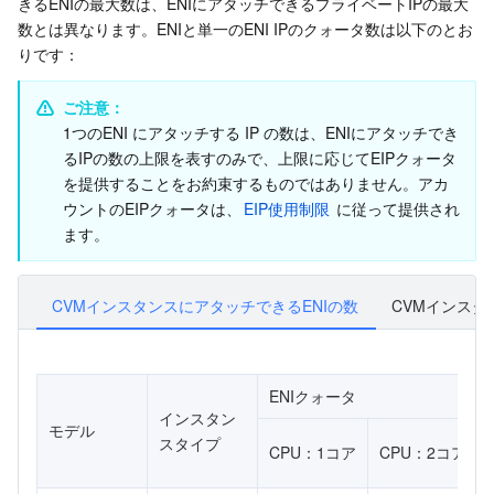
きるENIの最大数は、ENIにアタッチできるプライベートIPの最大
数とは異なります。ENIと単一のENI IPのクォータ数は以下のとお
AI アプリケーション製品
Bandwidth Package
Firewall Manager
DNSPod
Tencent LearnShare
Elasticsearch Service
Face Recognition
りです：
AI プラットホーム製品
VPN Connections
Cloud DNS Resolution
Tencent Cloud Enterprise Drive
Stream Compute Service
Text To Speech
Tencent Cloud AI Digital Human
ご注意：
1つのENI にアタッチする IP の数は、ENIにアタッチでき
るIPの数の上限を表すのみで、上限に応じてEIPクォータ
テンセントのビッグモデル
Private Link
Data Lake Compute
Automatic Speech Recognition
eKYC
Tencent Cloud TI-ONE Platform
を提供することをお約束するものではありません。アカ
ウントのEIPクォータは、
EIP使用制限
 に従って提供され
IoT
Elastic IP
Tencent Cloud TCHouse-C
機械翻訳
Intelligent Music Platform
Tencent Cloud Agent Development Platform
ます。
Message Queue
Global Application Acceleration Platform
Tencent Cloud TCHouse-D
Optical Character Recognition
LLM Knowledge Engine Basic API
IoT Hub
CVMインスタンスにアタッチできるENIの数
CVMインスタ
コミュニケーション
Tencent Cloud TCHouse-P
Face Fusion
Image Creation Large Model
TDMQ for CKafka
リアルタイムのインタラクション
Tencent Cloud WeData
Video Creation Large Model
TDMQ for RocketMQ
Short Message Service
ENIクォータ
インスタン
モデル
ビデオサービス
Business Intelligence
Tencent HY 3D Global
TDMQ for RabbitMQ
Tencent Push Notification Service
Chat
スタイプ
CPU：1コア
CPU：2コア