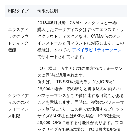
制限タイプ
制限の説明
2018年5月以降、CVMインスタンスと一緒に
エラスティ
購入したデータディスクはすべてエラスティッ
ッククラウ
ククラウドディスクとなり、CVMからのアン
ドディスク
インストールと再マウントに対応します。この
機能
機能は、すべての 
アベイラビリティーゾーン
でサポートされています。
I/O 仕様は、入力と出力の両方のパフォーマン
スに同時に適用されます。
例えば、1TB SSDの最大ランダムIOPSが
26,000の場合、読み取りと書き込みの両方の
クラウドデ
パフォーマンスがこの値に達する可能性がある
ィスクのパ
ことを意味します。同時に、複数のパフォーマ
フォーマン
ンス制限により、この例では使用するブロック
ス制限
サイズが4KBまたは8KBの場合、IOPSは最大
26,000 IOPSに達する可能性があります。ブロ
ックサイズが16KBの場合、I/Oは最大IOPS値