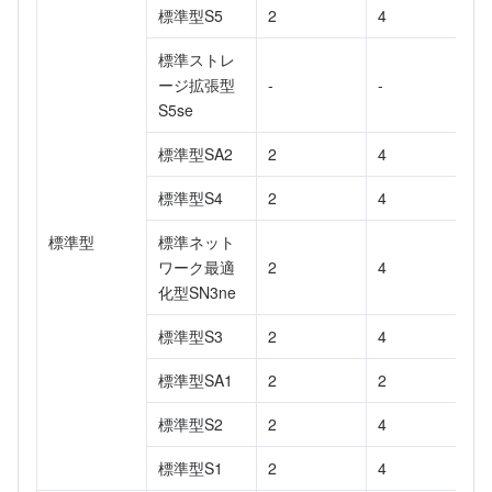
メディア オンデマンド
Tencent Cloud TCLake
Tencent HY
TDMQ for Apache Pulsar
Simple Email Service
Tencent Real-Time Communication
StreamLive
標準型S5
2
4
メディア処理
LLM Service TokenHub
TDMQ for MQTT
Low-code Interactive Classroom
StreamPackage
LVB Recording
標準ストレ
ージ拡張型
-
-
S5se
メディアSDK
TDMQ for CMQ
Real-time Teleoperation
StreamLink
Media Processing Service
標準型SA2
2
4
教育サービス
Cloud Message Queue
Game Multimedia Engine
Cloud Streaming Services
Cloud Application Rendering
Mobile Live Video Broadcasting
標準型S4
2
4
医療サービス
Cloud Contact Center
Video on Demand
Cloud Virtual Desktop
User Generated Short Video SDK
Tencent Interactive Whiteboard
標準型
標準ネット
ワーク最適
2
4
クラウドリソース管理
Tencent Effect SDK
Tencent HealthCare Omics Platform
化型SN3ne
標準型S3
2
4
開発者ツール
Digital and Intelligent Medical Imaging Platform
API
標準型SA1
2
2
ローコード
Intelligent Guidance
SDK
Marketplace
標準型S2
2
4
監視と運用
Intelligent Pre-Consultation
Tencent Cloud Smart Advisor
Cloud Native Build
CloudBase
標準型S1
2
4