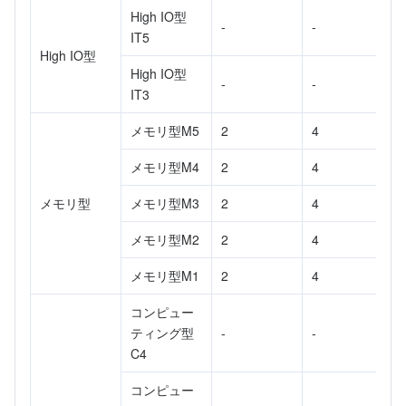
API とツール
Tag
Tencent Cloud CodeBuddy
Tencent Cloud Observability Platform
High IO型
-
-
IT5
High IO型
Software Product Announcements
Tencent Infrastructure Automation for Terraform
Tencent Cloud Code Analysis
Application Performance Management
Cloud Migration
High IO型
-
-
IT3
Enterprise Software
Cloud Access Management
Tencent Cloud Super App as a Service
Real User Monitoring
TencentCloud API
Software Product Lifecycle Announcements
メモリ型M5
2
4
TencentDB
CloudAudit
Cloud Automated Testing
Tencent Cloud Command Line Interface
Tencent Cloud Enterprise
メモリ型M4
2
4
その他
Config
TencentCloud Managed Service for Prometheus
Tencent Cloud-native Suite
TDSQL
メモリ型
メモリ型M3
2
4
メモリ型M2
2
4
Big Data
Tencent Cloud Organization
Grafana
International Partners
メモリ型M1
2
4
Operating System
Control Center
Event Bridge
About Account
Tencent Big Data Suite
コンピュー
ティング型
-
-
Identity Aware Platform
Tencent Cloud Health Dashboard
Message Center
TencentOS Server
C4
Tencent Smart Advisor-Chaotic Fault Generator
Tencent Smart Advisor-Tencent RTC Copilot
About Console
コンピュー