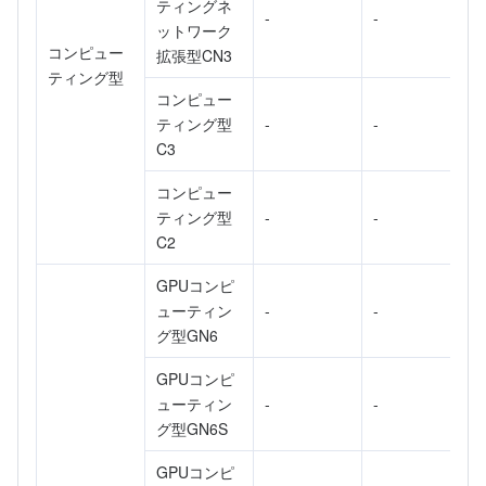
ティングネ
-
-
Region Management System
Performance Testing Service
Billing Center
ットワーク
コンピュー
拡張型CN3
ティング型
Quota Center
Compliance
コンピュー
ティング型
-
-
Cloud Resource Center
Terms and Policies
C3
Third Party
コンピュー
ティング型
-
-
C2
Service Plan
GPUコンピ
Tencent Cloud Training and Certification
ューティン
-
-
グ型GN6
Partner Support Plan
GPUコンピ
ューティン
-
-
グ型GN6S
GPUコンピ