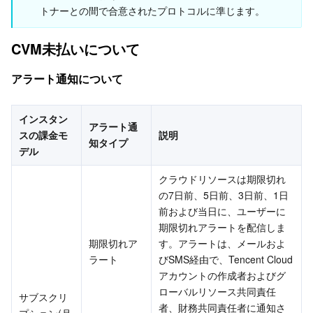
パブリックネットワーク帯域幅の未払いに関する説明
トナーとの間で合意されたプロトコルに準じます。
サーバーレス
Tencent Cloud Automation Tools
Multiple Network Acceleration
Tencent Container Registry
Edge Zone
Tencent Cloud Elastic Microservice
カスタムイメージ未払いに関する説明
CVM未払いについて
基本ストレージサービス
Tencent Kubernetes Engine Distributed Cloud Center
Cloud Dedicated Zone
Service Registry and Governance
Serverless Cloud Function
アラート通知について
ストレージデータサービス
API Gateway
Cloud Object Storage
インスタン
リレーショナルデータベース
Cloud File Storage
Cloud Log Service
アラート通
スの課金モ
説明
知タイプ
デル
リレーショナルデータベースTDSQL
Cloud Block Storage
Cloud Infinite
TencentDB for MySQL
クラウドリソースは期限切れ
NoSQLデータベース
Cloud HDFS
Smart Media Hosting
TencentDB for MariaDB
TDSQL-C for MySQL
の7日前、5日前、3日前、1日
前および当日に、ユーザーに
期限切れアラートを配信しま
データベース SaaS サービス
Data Accelerator Goose FileSystem
TencentDB for PostgreSQL
TDSQL for MySQL
Tencent Cloud Distributed Cache (Redis OSS-Compatible)
期限切れア
す。アラートは、メールおよ
ラート
びSMS経由で、Tencent Cloud
ネットワーキング
TencentDB for SQL Server
TDSQL Boundless
TencentDB for MongoDB
Data Transfer Service
アカウントの作成者およびグ
ローバルリソース共同責任
サブスクリ
データセキュリティ
TencentDB for TcaplusDB
Database Expert Service
Virtual Private Cloud
者、財務共同責任者に通知さ