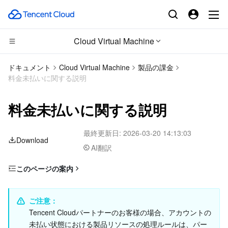
Cloud Virtual Machine
コンピューティング
ドキュメント
Cloud Virtual Machine
製品の課金
料金未払いに関する説明
CDN とエッジ プラットフォーム
Cloud Virtual Machine
料金未払いに関する説明
エッジコンピューティング
Tencent Cloud Lighthouse
Tencent Cloud EdgeOne
最終更新日:
2026-03-20 14:13:03
高性能コンピューティング
BM Cloud Physical Machine
Content Delivery Network
Edge Computing Machine
Download
AI翻訳
コンテナ
Cloud GPU Service
Enterprise Content Delivery Network
Batch Compute
このページの案内
CVM未払いについて
分散型クラウド
CVM Dedicated Host
Anti-DDoS
Hyper Computing Cluster
Tencent Kubernetes Engine
アラート通知について
ご注意：
マイクロサービス
Auto Scaling
Secure Content Delivery Network
Tencent Cloud Mesh
Cloud Dedicated Cluster
Tencent Cloudパートナーのお客様の場合、アカウントの
期限切れ及び未払いの対処
未払い状態における製品リソースの処理ルールは、パー