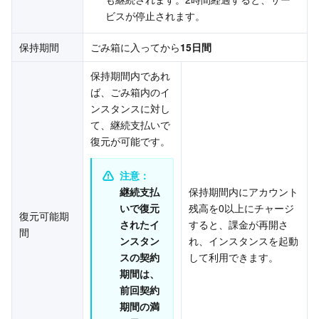
ビスが停止されます。
Region Management System
Performance Testing Service
Billing Center
保持期間
ごみ箱に入ってから
15日間
Quota Center
Compliance
保持期間内であれ
Cloud Resource Center
Terms and Policies
ば、ごみ箱内のイ
ンスタンスに対し
て、継続支払いで
Third Party
復元が可能です。
Service Plan
注意：
継続支払
保持期間内にアカウント
Tencent Cloud Training and Certification
いで復元
残高を0以上にチャージ
復元可能期
されたイ
すると、課金が再開さ
間
Partner Support Plan
ンスタン
れ、インスタンスを起動
スの契約
して利用できます。
期間は、
前回契約
期間の満