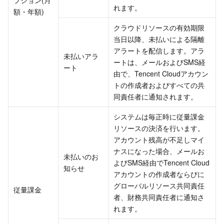
プション(月
れます。
額・年額)
ビジネスセキュリティ
TencentDB for Tendis
TencentDB for DBbrain
Cloud Load Balancer
Data Security Governance Center
クラウドリソースの有効期限
当日以降、未払いによる隔離
セキュリティサービス
TencentDB for CTSDB
Database Management Center
Gateway Load Balancer
Key Management Service
Captcha
アラートを配信します。アラ
未払いアラ
ートは、メールおよびSMS経
セキュリティ管理
Direct Connect
Secrets Manager
Text Moderation System
Penetration Test Service
ート
由で、Tencent Cloudアカウン
トの作成者およびすべての共
アプリケーションセキュリティ
Cloud Connect Network
Bastion Host
Image Moderation System
Security Service Platform
Tencent Cloud Firewall
同責任者に通知されます。
システムは毎正時に従量課金
ドメインとウェブサイト
Elastic Network Interface
Data Security Audit
Audio Moderation System
Web Application Firewall
Mobile Security
リソースの決済を行います。
アカウント残高が不足しマイ
エンタープライズアプリケーション
NAT Gateway
Video Moderation System
Cloud Workload Protection Platform
Security Token Service
Domains
ナスになった場合、メールお
未払いのお
よびSMS経由でTencent Cloud
知らせ
オフィスコラボレーション
Peering Connection
Customer Identity and Access Management
Tencent Container Security Service
SSL Certificates
Tencent Ecard
アカウントの作成者ならびに
グローバルリソース共同責任
従量課金
ビッグデータ
Flow Logs
Risk Control Engine
Cloud Security Center
Private DNS
Tencent eSign
者、財務共同責任者に通知さ
れます。
AI 基本製品
Anycast Internet Acceleration
Anti-Cheat Expert
Vulnerability Scan Service
HTTPDNS
Tencent VooV Meeting
Elastic MapReduce