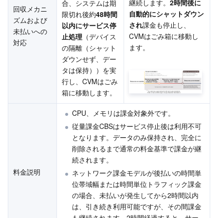
継続します。
2時間後に
合、システムは期
API とツール
Tag
Tencent Cloud CodeBuddy
Tencent Cloud Observability Platform
回収メカニ
自動的にシャットダウン
限切れ後約
48時間
ズムおよび
され
課金も停止し、
以内にサービス停
未払いへの
Software Product Announcements
Tencent Infrastructure Automation for Terraform
Tencent Cloud Code Analysis
Application Performance Management
Cloud Migration
CVMはごみ箱に移動し
止処理
（デバイス
対応
ます。
の隔離（シャット
Enterprise Software
Cloud Access Management
Tencent Cloud Super App as a Service
Real User Monitoring
TencentCloud API
Software Product Lifecycle Announcements
ダウンせず、デー
タは保持））を実
TencentDB
CloudAudit
Cloud Automated Testing
Tencent Cloud Command Line Interface
Tencent Cloud Enterprise
行し、CVMはごみ
箱に移動します。
その他
Config
TencentCloud Managed Service for Prometheus
Tencent Cloud-native Suite
TDSQL
CPU、メモリは課金対象外です。
従量課金CBSはサービス停止後は利用不可
Big Data
Tencent Cloud Organization
Grafana
International Partners
となります。データのみ保持され、完全に
削除されるまで通常の料金基準で課金が継
Operating System
Control Center
Event Bridge
About Account
Tencent Big Data Suite
続されます。
料金説明
ネットワーク課金モデルが後払いの時間単
Identity Aware Platform
Tencent Cloud Health Dashboard
Message Center
TencentOS Server
位帯域幅または時間単位トラフィック課金
の場合、未払いが発生してから2時間以内
Tencent Smart Advisor-Chaotic Fault Generator
Tencent Smart Advisor-Tencent RTC Copilot
About Console
は、引き続き利用可能ですが、その間課金
も継続されます。2時間経過すると、サー