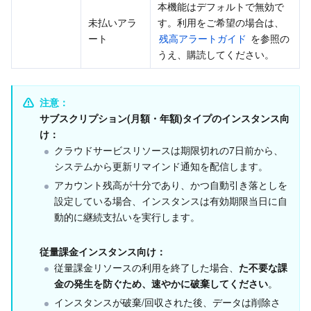
本機能はデフォルトで無効で
未払いアラ
す。利用をご希望の場合は、 
AI アプリケーション製品
Bandwidth Package
Firewall Manager
DNSPod
Tencent LearnShare
Elasticsearch Service
Face Recognition
ート
残高アラートガイド
 を参照の
うえ、購読してください。
AI プラットホーム製品
VPN Connections
Cloud DNS Resolution
Tencent Cloud Enterprise Drive
Stream Compute Service
Text To Speech
Tencent Cloud AI Digital Human
テンセントのビッグモデル
Private Link
Data Lake Compute
Automatic Speech Recognition
eKYC
Tencent Cloud TI-ONE Platform
注意：
サブスクリプション(月額・年額)タイプのインスタンス向
け：
IoT
Elastic IP
Tencent Cloud TCHouse-C
機械翻訳
Intelligent Music Platform
Tencent Cloud Agent Development Platform
クラウドサービスリソースは期限切れの7日前から、
システムから更新リマインド通知を配信します。 
Message Queue
Global Application Acceleration Platform
Tencent Cloud TCHouse-D
Optical Character Recognition
LLM Knowledge Engine Basic API
IoT Hub
アカウント残高が十分であり、かつ自動引き落としを
設定している場合、インスタンスは有効期限当日に自
コミュニケーション
Tencent Cloud TCHouse-P
Face Fusion
Image Creation Large Model
TDMQ for CKafka
動的に継続支払いを実行します。
リアルタイムのインタラクション
Tencent Cloud WeData
Video Creation Large Model
TDMQ for RocketMQ
Short Message Service
従量課金インスタンス向け：
従量課金リソースの利用を終了した場合、
た不要な課
ビデオサービス
Business Intelligence
Tencent HY 3D Global
TDMQ for RabbitMQ
Tencent Push Notification Service
Chat
金の発生を防ぐため、速やかに破棄してください
。
インスタンスが破棄/回収された後、データは削除さ