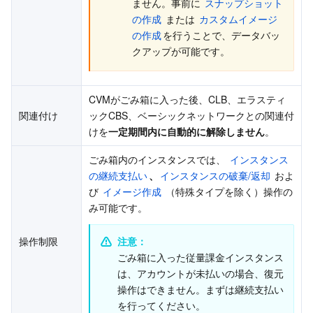
ません。事前に 
スナップショット
の作成
 または 
カスタムイメージ
の作成
を行うことで、データバッ
クアップが可能です。
CVMがごみ箱に入った後、CLB、エラスティ
関連付け
ックCBS、ベーシックネットワークとの関連付
けを
一定期間内に自動的に解除しません
。
ごみ箱内のインスタンスでは、 
インスタンス
の継続支払い
、
インスタンスの破棄/返却
 およ
び 
イメージ作成
 （特殊タイプを除く）操作の
み可能です。
操作制限
注意：
ごみ箱に入った従量課金インスタンス
は、アカウントが未払いの場合、復元
操作はできません。まずは継続支払い
を行ってください。