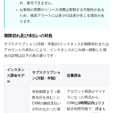
メディア オンデマンド
Tencent Cloud TCLake
Tencent HY
TDMQ for Apache Pulsar
Simple Email Service
Tencent Real-Time Communication
StreamLive
れ、復元できません。
お客様の実際のリソース消費は変動する可能性がある
メディア処理
LLM Service TokenHub
TDMQ for MQTT
Low-code Interactive Classroom
StreamPackage
LVB Recording
ため、残高アラートには多少の誤差が生じる場合があ
ります。
メディアSDK
TDMQ for CMQ
Real-time Teleoperation
StreamLink
Media Processing Service
期限切れ及び未払いの対処
教育サービス
Cloud Message Queue
Game Multimedia Engine
Cloud Streaming Services
Cloud Application Rendering
Mobile Live Video Broadcasting
サブスクリプション(月額・年額)のインスタンスが期限切れまたは
アカウントの未払いにより、インスタンスがごみ箱へ移動した場
医療サービス
Cloud Contact Center
Video on Demand
Cloud Virtual Desktop
User Generated Short Video SDK
Tencent Interactive Whiteboard
合の説明は以下の表の通りです：
クラウドリソース管理
Tencent Effect SDK
Tencent HealthCare Omics Platform
インスタン
サブスクリプショ
ス課金モデ
従量課金
開発者ツール
Digital and Intelligent Medical Imaging Platform
API
ン(月額・年額)
ル
ローコード
Intelligent Guidance
SDK
Marketplace
アカウント残高がマイナ
有効期限まで（期
スになった時点から、
限当日を含む）に
CVMは
2時間以内
は引き
CVMの継続支払い
監視と運用
Intelligent Pre-Consultation
Tencent Cloud Smart Advisor
Cloud Native Build
CloudBase
続き利用可能で、課金も
が行わなかった場