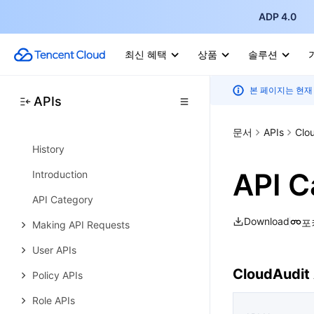
Write APIs
ADP 4.0
Read APIs
최신 혜택
상품
솔루션
Project APIs
Data Types
본 페이지는 현재
APIs
返回结果
Cloud Access Management
문서
APIs
Clo
History
API C
Introduction
API Category
Download
포
Making API Requests
User APIs
CloudAudit
Policy APIs
Role APIs