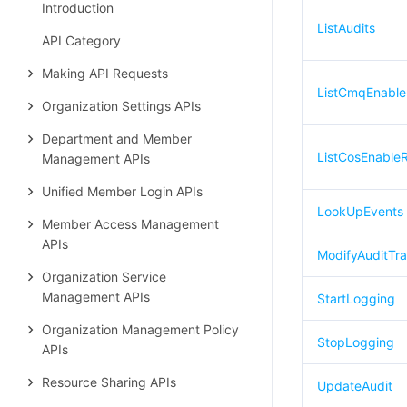
Introduction
ListAudits
API Category
Making API Requests
ListCmqEnable
Organization Settings APIs
Department and Member
ListCosEnable
Management APIs
Unified Member Login APIs
LookUpEvents
Member Access Management
APIs
ModifyAuditTr
Organization Service
Management APIs
StartLogging
Organization Management Policy
StopLogging
APIs
Resource Sharing APIs
UpdateAudit