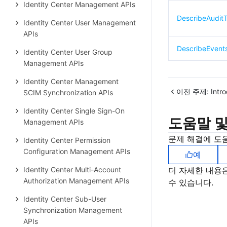
Identity Center Management APIs
DescribeAudit
Identity Center User Management
APIs
DescribeEvent
Identity Center User Group
Management APIs
Identity Center Management
이전 주제:
Intr
SCIM Synchronization APIs
Identity Center Single Sign-On
도움말 및
Management APIs
문제 해결에 도
Identity Center Permission
Configuration Management APIs
예
Identity Center Multi-Account
더 자세한 내용
Authorization Management APIs
수 있습니다.
Identity Center Sub-User
Synchronization Management
APIs