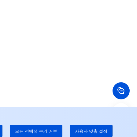
문의하기
객의 업무에 전용 서비스를 제공해드립니다.
24/7 기술 지원
 많은 도움이 필요하시면, 티켓을 통해 연락 바랍니다.
24/7 전화 지원
Toll Free
국 홍콩
미국
52 800 906 020
+1 844 606 0804
나다
호주
온라인 지원
 888 605 7930
+61 1300 986 386
dgeOne 전화 번호
Paid
52 300 80699
 많은 현지 핫라인이 곧 개통될 것이다
모든 선택적 쿠키 거부
사용자 맞춤 설정