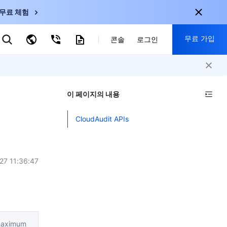
무료 체험
무료 가입
키워드로 검색
콘솔
로그인
nternational
회원 가입 시 다음 혜택 제공:
nglish
-
EN
이 페이지의 내용
30+ 제품 무료 체험 가능
한국어
-
KO
신규 사용자 전용 혜택
CloudAudit APIs
日本語
-
JP
신제품 가장 먼저 체험 가능
简体中文
-
ZH
지금 무료 체험 시작
ortuguês
-
PT
27 11:36:47
ahasa Indonesia
-
ND
中国站
(maximum