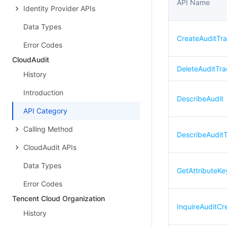
API Name
Identity Provider APIs
Data Types
CreateAuditTr
Error Codes
CloudAudit
DeleteAuditTra
History
Introduction
DescribeAudit
API Category
Calling Method
DescribeAudit
CloudAudit APIs
Data Types
GetAttributeKe
Error Codes
Tencent Cloud Organization
InquireAuditCr
History