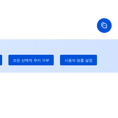
국 홍콩
미국
52 800 906 020
+1 844 606 0804
나다
호주
온라인 지원
 888 605 7930
+61 1300 986 386
dgeOne 전화 번호
Paid
52 300 80699
 많은 현지 핫라인이 곧 개통될 것이다
모든 선택적 쿠키 거부
사용자 맞춤 설정