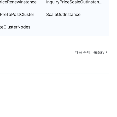
PriceRenewInstance
InquiryPriceScaleOutInstance
简体中文
PreToPostCluster
ScaleOutInstance
teClusterNodes
다음 주제:
History