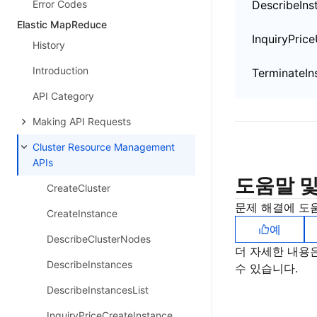
Error Codes
DescribeIns
Elastic MapReduce
InquiryPric
History
Introduction
TerminateIn
API Category
Making API Requests
Cluster Resource Management
APIs
도움말 및
CreateCluster
문제 해결에 도
CreateInstance
예
DescribeClusterNodes
더 자세한 내용
DescribeInstances
수 있습니다.
DescribeInstancesList
InquiryPriceCreateInstance