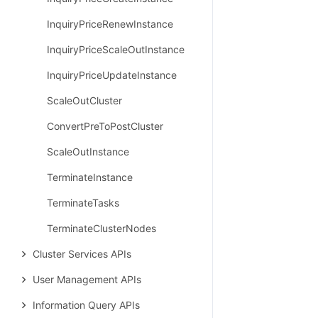
InquiryPriceRenewInstance
InquiryPriceScaleOutInstance
InquiryPriceUpdateInstance
ScaleOutCluster
ConvertPreToPostCluster
ScaleOutInstance
TerminateInstance
TerminateTasks
TerminateClusterNodes
Cluster Services APIs
User Management APIs
Information Query APIs