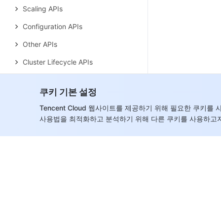
Scaling APIs
Configuration APIs
Other APIs
Cluster Lifecycle APIs
Serverless HBase APIs
쿠키 기본 설정
YARN Resource Scheduling APIs
Tencent Cloud 웹사이트를 제공하기 위해 필요한 쿠키
Data Types
사용법을 최적화하고 분석하기 위해 다른 쿠키를 사용하고자
Error Codes
Elasticsearch Service
History
Introduction
API Category
Making API Requests