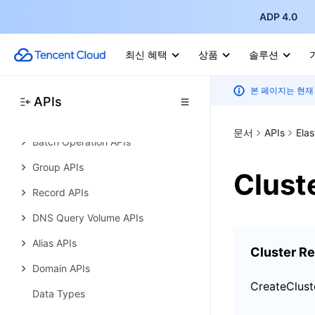
ADP 4.0
API Category
Making API Requests
최신 혜택
상품
솔루션
Line APIs
본 페이지는 현재
APIs
Package and Value-Added
Service APIs
문서
APIs
Ela
Batch Operation APIs
Group APIs
Clust
Record APIs
DNS Query Volume APIs
Alias APIs
Cluster R
Domain APIs
CreateClust
Data Types