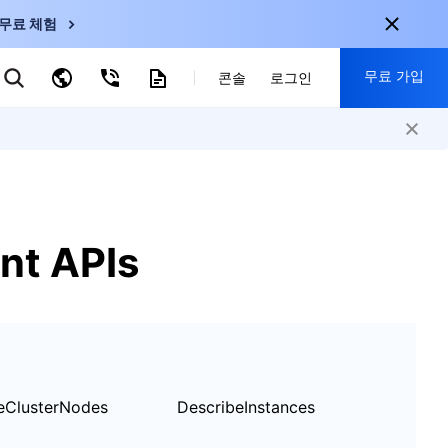
무료 체험
무료 가입
키워드로 검색
콘솔
로그인
nternational
회원 가입 시 다음 혜택 제공:
nglish
-
EN
30+ 제품 무료 체험 가능
한국어
-
KO
신규 사용자 전용 혜택
日本語
-
JP
nt APIs
신제품 가장 먼저 체험 가능
简体中文
-
ZH
지금 무료 체험 시작
ortuguês
-
PT
ahasa Indonesia
-
ND
eClusterNodes
DescribeInstances
中国站