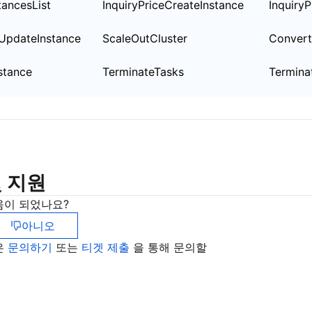
tancesList
InquiryPriceCreateInstance
Inquiry
eUpdateInstance
ScaleOutCluster
Convert
stance
TerminateTasks
Termina
 지원
움이 되었나요?
아니오
은
문의하기
또는
티겟 제출
을 통해 문의할