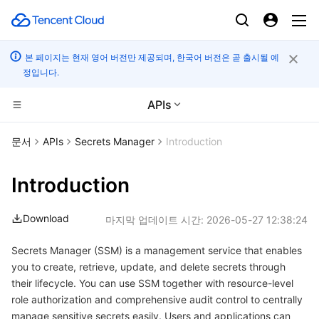
본 페이지는 현재 영어 버전만 제공되며, 한국어 버전은 곧 출시될 예
정입니다.
APIs
CDN 및 엣지 플랫폼
문서
APIs
Secrets Manager
Introduction
컴퓨팅
Tencent Cloud EdgeOne
Introduction
엣지 컴퓨팅
Content Delivery Network
Cloud Virtual Machine
Download
마지막 업데이트 시간:
2026-05-27 12:38:24
고성능 계산
Enterprise Content Delivery Network
Tencent Cloud Lighthouse
Edge Computing Machine
Secrets Manager (SSM) is a management service that enables
you to create, retrieve, update, and delete secrets through
컨테이너
Anti-DDoS
BM Cloud Physical Machine
Batch Compute
their lifecycle. You can use SSM together with resource-level
role authorization and comprehensive audit control to centrally
분산 클라우드
Secure Content Delivery Network
Cloud GPU Service
Hyper Computing Cluster
Tencent Kubernetes Engine
manage sensitive secrets easily. Users and applications can