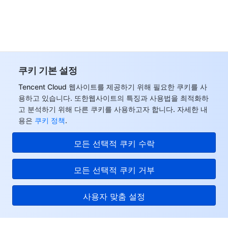
데이터 보안
TencentDB for TcaplusDB
Database Expert Service
Virtual Private Cloud
업무 보안
TencentDB for Tendis
TencentDB for DBbrain
Cloud Load Balancer
Data Security Governance Center
쿠키 기본 설정
보안 서비스
TencentDB for CTSDB
Database Management Center
Gateway Load Balancer
Key Management Service
Captcha
Tencent Cloud 웹사이트를 제공하기 위해 필요한 쿠키를 사
용하고 있습니다. 또한웹사이트의 특징과 사용법을 최적화하
보안 관리
Direct Connect
Secrets Manager
Text Moderation System
Penetration Test Service
고 분석하기 위해 다른 쿠키를 사용하고자 합니다. 자세한 내
용은
쿠키 정책
.
애플리케이션 보안
Cloud Connect Network
Bastion Host
Image Moderation System
Security Service Platform
Tencent Cloud Firewall
모든 선택적 쿠키 수락
도메인 & 웹사이트
Elastic Network Interface
Data Security Audit
Audio Moderation System
Web Application Firewall
Mobile Security
모든 선택적 쿠키 거부
엔터프라이즈 애플리케이션
NAT Gateway
Video Moderation System
Cloud Workload Protection Platform
Security Token Service
Domains
사용자 맞춤 설정
오피스 협업
Peering Connection
Customer Identity and Access Management
Tencent Container Security Service
SSL Certificates
Tencent Ecard