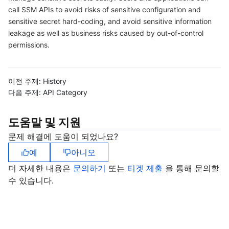
call SSM APIs to avoid risks of sensitive configuration and
마이크로서비스
Multiple Network Acceleration
CVM Dedicated Host
Tencent Cloud Mesh
Cloud Dedicated Cluster
sensitive secret hard-coding, and avoid sensitive information
leakage as well as business risks caused by out-of-control
서버리스
Auto Scaling
Tencent Container Registry
Edge Zone
Tencent Cloud Elastic Microservice
permissions.
필수 스토리지 서비스
Tencent Cloud Automation Tools
Tencent Kubernetes Engine Distributed Cloud Center
Cloud Dedicated Zone
API Gateway
Serverless Cloud Function
이전 주제:
History
다음 주제:
API Category
데이터 스토리지 서비스
Service Registry and Governance
Cloud Object Storage
도움말 및 지원
관계형 데이터베이스
Cloud File Storage
Cloud Log Service
문제 해결에 도움이 되었나요?
관계형 데이터베이스 TDSQL
Cloud Block Storage
Cloud Infinite
TencentDB for MySQL
예
아니오
더 자세한 내용은
문의하기
또는
티겟 제출
을 통해 문의할
NoSQL 데이터베이스
Cloud HDFS
Smart Media Hosting
TencentDB for MariaDB
TDSQL-C for MySQL
수 있습니다.
데이터베이스 SaaS 서비스
Data Accelerator Goose FileSystem
TencentDB for PostgreSQL
TDSQL for MySQL
Tencent Cloud Distributed Cache (Redis OSS-Compatible)
네트워킹
TencentDB for SQL Server
TDSQL Boundless
TencentDB for MongoDB
Data Transfer Service