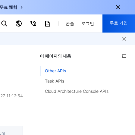
무료 체험
무료 가입
키워드로 검색
콘솔
로그인
nternational
회원 가입 시 다음 혜택 제공:
nglish
-
EN
이 페이지의 내용
30+ 제품 무료 체험 가능
한국어
-
KO
신규 사용자 전용 혜택
Other APIs
日本語
-
JP
신제품 가장 먼저 체험 가능
Task APIs
简体中文
-
ZH
지금 무료 체험 시작
Cloud Architecture Console APIs
ortuguês
-
PT
27 11:12:54
ahasa Indonesia
-
ND
中国站
mum