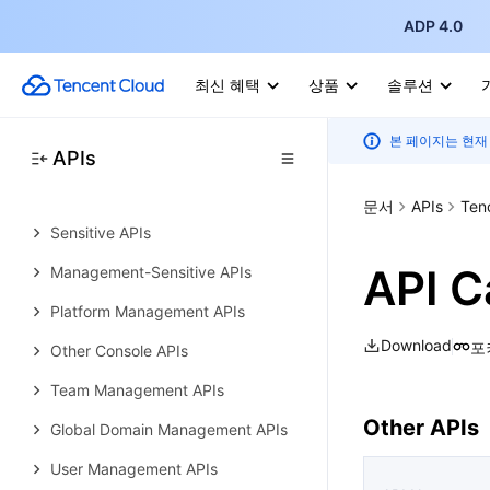
ADP 4.0
API Category
Making API Requests
최신 혜택
상품
솔루션
Superapp APIs
본 페이지는 현재
Mini program APIs
APIs
Mini game APIs
문서
APIs
Ten
Sensitive APIs
API C
Management-Sensitive APIs
Platform Management APIs
Download
포
Other Console APIs
Team Management APIs
Other APIs
Global Domain Management APIs
User Management APIs