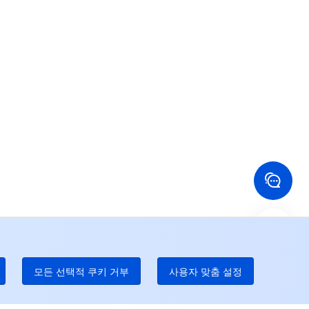
객의 업무에 전용 서비스를 제공해드립니다.
24/7 기술 지원
 많은 도움이 필요하시면, 티켓을 통해 연락 바랍니다.
24/7 전화 지원
Toll Free
국 홍콩
미국
52 800 906 020
+1 844 606 0804
나다
호주
온라인 지원
 888 605 7930
+61 1300 986 386
dgeOne 전화 번호
Paid
52 300 80699
 많은 현지 핫라인이 곧 개통될 것이다
모든 선택적 쿠키 거부
사용자 맞춤 설정