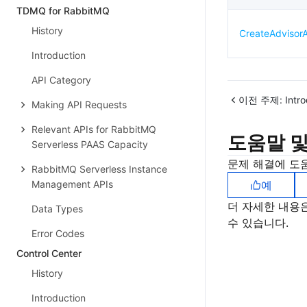
TDMQ for RabbitMQ
History
CreateAdvisorA
Introduction
API Category
이전 주제:
Intr
Making API Requests
Relevant APIs for RabbitMQ
도움말 및
Serverless PAAS Capacity
문제 해결에 도
RabbitMQ Serverless Instance
Management APIs
예
더 자세한 내용
Data Types
수 있습니다.
Error Codes
Control Center
History
Introduction