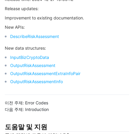
Release updates:
마이크로서비스
Auto Scaling
Secure Content Delivery Network
Tencent Cloud Mesh
Cloud Dedicated Cluster
Improvement to existing documentation.
서버리스
Tencent Cloud Automation Tools
Multiple Network Acceleration
Tencent Container Registry
Edge Zone
Tencent Cloud Elastic Microservice
New APIs:
DescribeRiskAssessment
필수 스토리지 서비스
Tencent Kubernetes Engine Distributed Cloud Center
Cloud Dedicated Zone
API Gateway
Serverless Cloud Function
New data structures:
데이터 스토리지 서비스
Service Registry and Governance
Cloud Object Storage
InputBizCryptoData
OutputRiskAssessment
관계형 데이터베이스
Cloud File Storage
Cloud Log Service
OutputRiskAssessmentExtraInfoPair
OutputRiskAssessmentInfo
관계형 데이터베이스 TDSQL
Cloud Block Storage
Cloud Infinite
TencentDB for MySQL
NoSQL 데이터베이스
Cloud HDFS
Smart Media Hosting
TencentDB for MariaDB
TDSQL-C for MySQL
이전 주제:
Error Codes
다음 주제:
Introduction
데이터베이스 SaaS 서비스
Data Accelerator Goose FileSystem
TencentDB for PostgreSQL
TDSQL for MySQL
Tencent Cloud Distributed Cache (Redis OSS-Compatible)
도움말 및 지원
네트워킹
TencentDB for SQL Server
TDSQL Boundless
TencentDB for MongoDB
Data Transfer Service