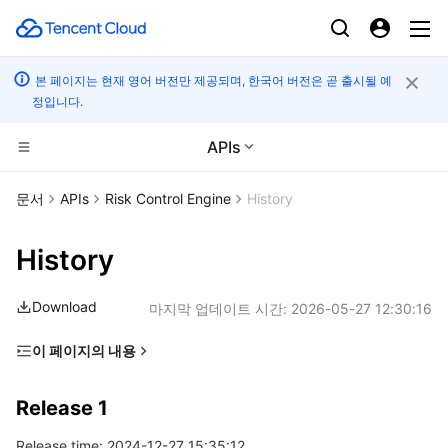
본 페이지는 현재 영어 버전만 제공되며, 한국어 버전은 곧 출시될 예
정입니다.
APIs
컴퓨팅
문서
APIs
Risk Control Engine
History
CDN 및 엣지 플랫폼
Cloud Virtual Machine
History
엣지 컴퓨팅
Tencent Cloud Lighthouse
Tencent Cloud EdgeOne
Download
마지막 업데이트 시간:
2026-05-27 12:30:16
고성능 계산
BM Cloud Physical Machine
Content Delivery Network
Edge Computing Machine
이 페이지의 내용
Release 1
컨테이너
Cloud GPU Service
Enterprise Content Delivery Network
Batch Compute
Release 1
분산 클라우드
CVM Dedicated Host
Anti-DDoS
Hyper Computing Cluster
Tencent Kubernetes Engine
Release time: 2024-12-27 15:35:12