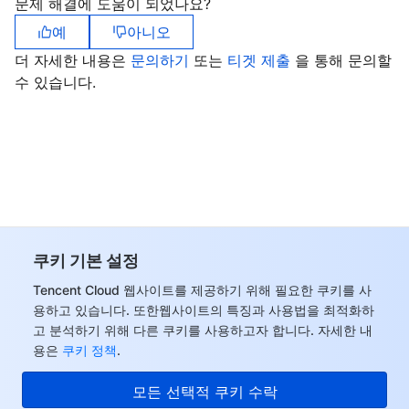
문제 해결에 도움이 되었나요?
예
아니오
데이터 보안
TencentDB for TcaplusDB
Database Expert Service
Virtual Private Cloud
더 자세한 내용은
문의하기
또는
티겟 제출
을 통해 문의할
수 있습니다.
업무 보안
TencentDB for Tendis
TencentDB for DBbrain
Cloud Load Balancer
Data Security Governance Center
보안 서비스
TencentDB for CTSDB
Database Management Center
Gateway Load Balancer
Key Management Service
Captcha
보안 관리
Direct Connect
Secrets Manager
Text Moderation System
Penetration Test Service
애플리케이션 보안
Cloud Connect Network
Bastion Host
Image Moderation System
Security Service Platform
Tencent Cloud Firewall
쿠키 기본 설정
도메인 & 웹사이트
Elastic Network Interface
Data Security Audit
Audio Moderation System
Web Application Firewall
Mobile Security
Tencent Cloud 웹사이트를 제공하기 위해 필요한 쿠키를 사
용하고 있습니다. 또한웹사이트의 특징과 사용법을 최적화하
엔터프라이즈 애플리케이션
NAT Gateway
Video Moderation System
Cloud Workload Protection Platform
Security Token Service
Domains
고 분석하기 위해 다른 쿠키를 사용하고자 합니다. 자세한 내
용은
쿠키 정책
.
오피스 협업
Peering Connection
Customer Identity and Access Management
Tencent Container Security Service
SSL Certificates
Tencent Ecard
모든 선택적 쿠키 수락