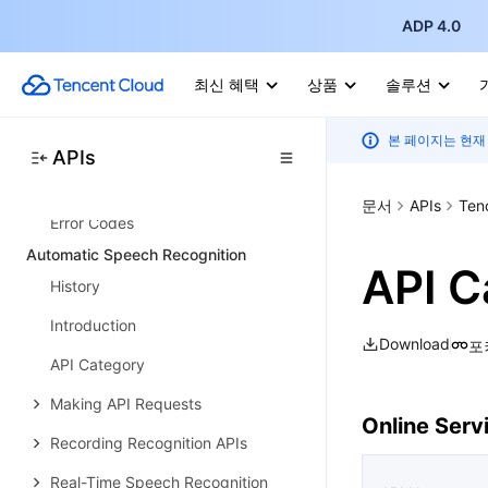
ADP 4.0
API Category
Making API Requests
최신 혜택
상품
솔루션
Rule APIs
본 페이지는 현재
Resource APIs
APIs
Data Types
문서
APIs
Ten
Error Codes
Automatic Speech Recognition
API C
History
Introduction
Download
포
API Category
Making API Requests
Online Serv
Recording Recognition APIs
Real-Time Speech Recognition