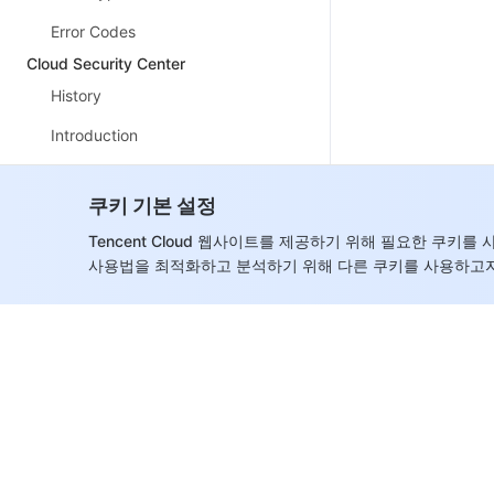
Error Codes
Cloud Security Center
History
Introduction
API Category
쿠키 기본 설정
Making API Requests
Tencent Cloud 웹사이트를 제공하기 위해 필요한 쿠키
Multi-account Management APIs
사용법을 최적화하고 분석하기 위해 다른 쿠키를 사용하고자
Scan Task APIs
Alarm Center APIs
Risk Center APIs
Asset Center APIs
User Behavior Analysis APIs
Cloud Boundary Analysis APIs