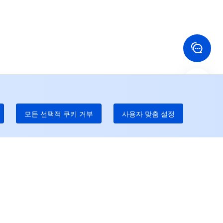
국 홍콩
미국
52 800 906 020
+1 844 606 0804
나다
호주
온라인 지원
 888 605 7930
+61 1300 986 386
dgeOne 전화 번호
Paid
52 300 80699
 많은 현지 핫라인이 곧 개통될 것이다
모든 선택적 쿠키 거부
사용자 맞춤 설정