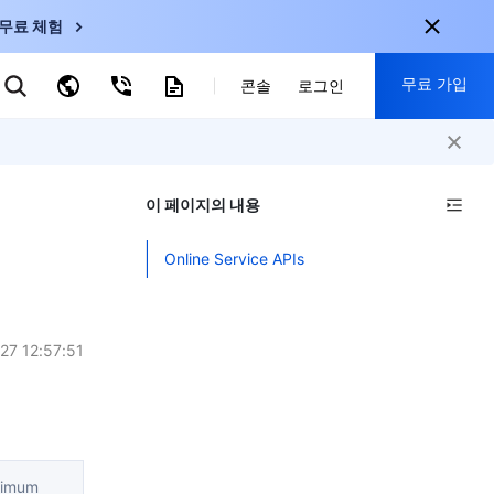
무료 체험
무료 가입
키워드로 검색
콘솔
로그인
nternational
회원 가입 시 다음 혜택 제공:
nglish
-
EN
이 페이지의 내용
30+ 제품 무료 체험 가능
한국어
-
KO
신규 사용자 전용 혜택
Online Service APIs
日本語
-
JP
신제품 가장 먼저 체험 가능
简体中文
-
ZH
지금 무료 체험 시작
ortuguês
-
PT
27 12:57:51
ahasa Indonesia
-
ND
中国站
ximum