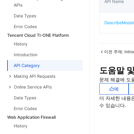
API Name
APIs
Data Types
DescribeModel
Error Codes
Tencent Cloud TI-ONE Platform
History
이전 주제:
Intr
Introduction
API Category
도움말 및
Making API Requests
문제 해결에 도
Online Service APIs
예
Data Types
더 자세한 내용
수 있습니다.
Error Codes
Web Application Firewall
History