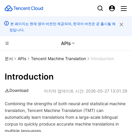
본 페이지는 현재 영어 버전만 제공되며, 한국어 버전은 곧 출시될 예
정입니다.
APIs
컴퓨팅
문서
APIs
Tencent Machine Translation
Introduction
CDN 및 엣지 플랫폼
Cloud Virtual Machine
Introduction
엣지 컴퓨팅
Tencent Cloud Lighthouse
Tencent Cloud EdgeOne
Download
마지막 업데이트 시간:
2026-05-27 13:01:29
고성능 계산
BM Cloud Physical Machine
Content Delivery Network
Edge Computing Machine
Combining the strengths of both neural and statistical machine
translation, Tencent Machine Translation (TMT) can
컨테이너
Cloud GPU Service
Enterprise Content Delivery Network
Batch Compute
automatically learn translations from a large-scale bilingual
corpus to quickly produce accurate machine translations in
분산 클라우드
CVM Dedicated Host
Anti-DDoS
Hyper Computing Cluster
Tencent Kubernetes Engine
multiple languages.