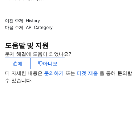
마이크로서비스
Auto Scaling
Secure Content Delivery Network
Tencent Cloud Mesh
Cloud Dedicated Cluster
이전 주제:
History
서버리스
Tencent Cloud Automation Tools
Multiple Network Acceleration
Tencent Container Registry
Edge Zone
Tencent Cloud Elastic Microservice
다음 주제:
API Category
필수 스토리지 서비스
Tencent Kubernetes Engine Distributed Cloud Center
Cloud Dedicated Zone
Service Registry and Governance
Serverless Cloud Function
도움말 및 지원
문제 해결에 도움이 되었나요?
데이터 스토리지 서비스
API Gateway
Cloud Object Storage
예
아니오
더 자세한 내용은
문의하기
또는
티겟 제출
을 통해 문의할
관계형 데이터베이스
Cloud File Storage
Cloud Log Service
수 있습니다.
관계형 데이터베이스 TDSQL
Cloud Block Storage
Cloud Infinite
TencentDB for MySQL
NoSQL 데이터베이스
Cloud HDFS
Smart Media Hosting
TencentDB for MariaDB
TDSQL-C for MySQL
데이터베이스 SaaS 서비스
Data Accelerator Goose FileSystem
TencentDB for PostgreSQL
TDSQL for MySQL
Tencent Cloud Distributed Cache (Redis OSS-Compatible)
네트워킹
TencentDB for SQL Server
TDSQL Boundless
TencentDB for MongoDB
Data Transfer Service