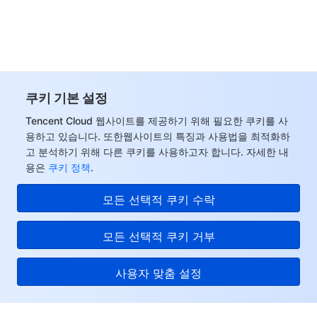
데이터 보안
TencentDB for TcaplusDB
Database Expert Service
Virtual Private Cloud
업무 보안
TencentDB for Tendis
TencentDB for DBbrain
Cloud Load Balancer
Data Security Governance Center
쿠키 기본 설정
보안 서비스
TencentDB for CTSDB
Database Management Center
Gateway Load Balancer
Key Management Service
Captcha
Tencent Cloud 웹사이트를 제공하기 위해 필요한 쿠키를 사
용하고 있습니다. 또한웹사이트의 특징과 사용법을 최적화하
보안 관리
Direct Connect
Secrets Manager
Text Moderation System
Penetration Test Service
고 분석하기 위해 다른 쿠키를 사용하고자 합니다. 자세한 내
용은
쿠키 정책
.
애플리케이션 보안
Cloud Connect Network
Bastion Host
Image Moderation System
Security Service Platform
Tencent Cloud Firewall
모든 선택적 쿠키 수락
도메인 & 웹사이트
Elastic Network Interface
Data Security Audit
Audio Moderation System
Web Application Firewall
Mobile Security
모든 선택적 쿠키 거부
엔터프라이즈 애플리케이션
NAT Gateway
Video Moderation System
Cloud Workload Protection Platform
Security Token Service
Domains
사용자 맞춤 설정
오피스 협업
Peering Connection
Customer Identity and Access Management
Tencent Container Security Service
SSL Certificates
Tencent Ecard