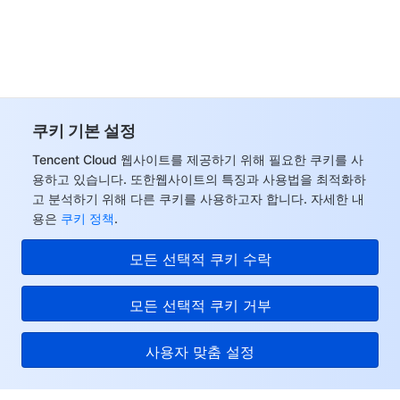
데이터 보안
TencentDB for TcaplusDB
Database Expert Service
Virtual Private Cloud
업무 보안
TencentDB for Tendis
TencentDB for DBbrain
Cloud Load Balancer
Data Security Governance Center
쿠키 기본 설정
보안 서비스
TencentDB for CTSDB
Database Management Center
Gateway Load Balancer
Key Management Service
Captcha
Tencent Cloud 웹사이트를 제공하기 위해 필요한 쿠키를 사
보안 관리
Direct Connect
Secrets Manager
Text Moderation System
Penetration Test Service
용하고 있습니다. 또한웹사이트의 특징과 사용법을 최적화하
고 분석하기 위해 다른 쿠키를 사용하고자 합니다. 자세한 내
용은
쿠키 정책
.
애플리케이션 보안
Cloud Connect Network
Bastion Host
Image Moderation System
Security Service Platform
Tencent Cloud Firewall
모든 선택적 쿠키 수락
도메인 & 웹사이트
Elastic Network Interface
Data Security Audit
Audio Moderation System
Web Application Firewall
Mobile Security
모든 선택적 쿠키 거부
엔터프라이즈 애플리케이션
NAT Gateway
Video Moderation System
Cloud Workload Protection Platform
Security Token Service
Domains
사용자 맞춤 설정
오피스 협업
Peering Connection
Customer Identity and Access Management
Tencent Container Security Service
SSL Certificates
Tencent Ecard