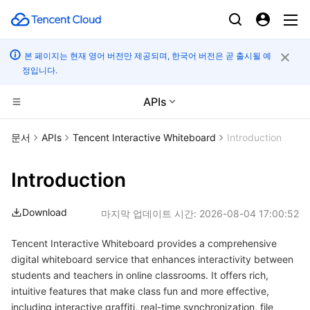
본 페이지는 현재 영어 버전만 제공되며, 한국어 버전은 곧 출시될 예
정입니다.
APIs
CDN 및 엣지 플랫폼
문서
APIs
Tencent Interactive Whiteboard
Introduction
컴퓨팅
Tencent Cloud EdgeOne
Introduction
고성능 계산
Content Delivery Network
Cloud Virtual Machine
Download
마지막 업데이트 시간:
2026-08-04 17:00:52
엣지 컴퓨팅
Enterprise Content Delivery Network
Tencent Cloud Lighthouse
Batch Compute
Tencent Interactive Whiteboard provides a comprehensive
digital whiteboard service that enhances interactivity between
컨테이너
Anti-DDoS
BM Cloud Physical Machine
Hyper Computing Cluster
Edge Computing Machine
students and teachers in online classrooms. It offers rich,
intuitive features that make class fun and more effective,
분산 클라우드
Secure Content Delivery Network
Cloud GPU Service
Tencent Kubernetes Engine
including interactive graffiti, real-time synchronization, file