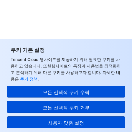
데이터 보안
TencentDB for TcaplusDB
Database Expert Service
Virtual Private Cloud
업무 보안
TencentDB for Tendis
TencentDB for DBbrain
Cloud Load Balancer
Data Security Governance Center
보안 서비스
TencentDB for CTSDB
Database Management Center
Gateway Load Balancer
Key Management Service
Captcha
쿠키 기본 설정
보안 관리
Direct Connect
Secrets Manager
Text Moderation System
Penetration Test Service
Tencent Cloud 웹사이트를 제공하기 위해 필요한 쿠키를 사
용하고 있습니다. 또한웹사이트의 특징과 사용법을 최적화하
고 분석하기 위해 다른 쿠키를 사용하고자 합니다. 자세한 내
애플리케이션 보안
Cloud Connect Network
Bastion Host
Image Moderation System
Security Service Platform
Tencent Cloud Firewall
용은
쿠키 정책
.
도메인 & 웹사이트
Elastic Network Interface
Data Security Audit
Audio Moderation System
Web Application Firewall
Mobile Security
모든 선택적 쿠키 수락
엔터프라이즈 애플리케이션
NAT Gateway
Video Moderation System
Cloud Workload Protection Platform
Security Token Service
Domains
모든 선택적 쿠키 거부
오피스 협업
Peering Connection
Customer Identity and Access Management
Tencent Container Security Service
SSL Certificates
Tencent Ecard
사용자 맞춤 설정