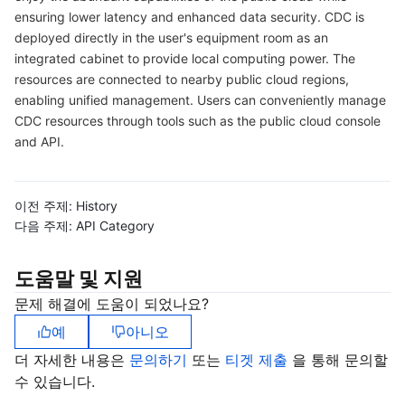
ensuring lower latency and enhanced data security. CDC is
마이크로서비스
Auto Scaling
Secure Content Delivery Network
Tencent Cloud Mesh
Cloud Dedicated Cluster
deployed directly in the user's equipment room as an
integrated cabinet to provide local computing power. The
서버리스
Tencent Cloud Automation Tools
Multiple Network Acceleration
Tencent Container Registry
Edge Zone
Tencent Cloud Elastic Microservice
resources are connected to nearby public cloud regions,
enabling unified management. Users can conveniently manage
CDC resources through tools such as the public cloud console
필수 스토리지 서비스
Tencent Kubernetes Engine Distributed Cloud Center
Cloud Dedicated Zone
API Gateway
Serverless Cloud Function
and API.
데이터 스토리지 서비스
Service Registry and Governance
Cloud Object Storage
이전 주제:
History
관계형 데이터베이스
Cloud File Storage
Cloud Log Service
다음 주제:
API Category
관계형 데이터베이스 TDSQL
Cloud Block Storage
Cloud Infinite
TencentDB for MySQL
도움말 및 지원
문제 해결에 도움이 되었나요?
NoSQL 데이터베이스
Cloud HDFS
Smart Media Hosting
TencentDB for MariaDB
TDSQL-C for MySQL
예
아니오
데이터베이스 SaaS 서비스
Data Accelerator Goose FileSystem
TencentDB for PostgreSQL
TDSQL for MySQL
Tencent Cloud Distributed Cache (Redis OSS-Compatible)
더 자세한 내용은
문의하기
또는
티겟 제출
을 통해 문의할
수 있습니다.
네트워킹
TencentDB for SQL Server
TDSQL Boundless
TencentDB for MongoDB
Data Transfer Service