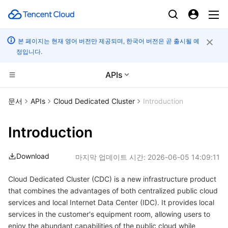
본 페이지는 현재 영어 버전만 제공되며, 한국어 버전은 곧 출시될 예
정입니다.
APIs
컴퓨팅
문서
APIs
Cloud Dedicated Cluster
Introduction
CDN 및 엣지 플랫폼
Cloud Virtual Machine
Introduction
엣지 컴퓨팅
Tencent Cloud Lighthouse
Tencent Cloud EdgeOne
Download
마지막 업데이트 시간:
2026-06-05 14:09:11
고성능 계산
BM Cloud Physical Machine
Content Delivery Network
Edge Computing Machine
Cloud Dedicated Cluster (CDC) is a new infrastructure product
that combines the advantages of both centralized public cloud
컨테이너
Cloud GPU Service
Enterprise Content Delivery Network
Batch Compute
services and local Internet Data Center (IDC). It provides local
services in the customer's equipment room, allowing users to
분산 클라우드
CVM Dedicated Host
Anti-DDoS
Hyper Computing Cluster
Tencent Kubernetes Engine
enjoy the abundant capabilities of the public cloud while