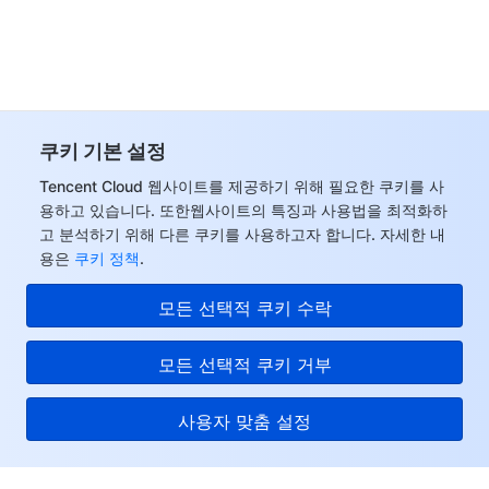
데이터 보안
TencentDB for TcaplusDB
Database Expert Service
Virtual Private Cloud
업무 보안
TencentDB for Tendis
TencentDB for DBbrain
Cloud Load Balancer
Data Security Governance Center
쿠키 기본 설정
보안 서비스
TencentDB for CTSDB
Database Management Center
Gateway Load Balancer
Key Management Service
Captcha
Tencent Cloud 웹사이트를 제공하기 위해 필요한 쿠키를 사
용하고 있습니다. 또한웹사이트의 특징과 사용법을 최적화하
보안 관리
Direct Connect
Secrets Manager
Text Moderation System
Penetration Test Service
고 분석하기 위해 다른 쿠키를 사용하고자 합니다. 자세한 내
용은
쿠키 정책
.
애플리케이션 보안
Cloud Connect Network
Bastion Host
Image Moderation System
Security Service Platform
Tencent Cloud Firewall
모든 선택적 쿠키 수락
도메인 & 웹사이트
Elastic Network Interface
Data Security Audit
Audio Moderation System
Web Application Firewall
Mobile Security
모든 선택적 쿠키 거부
엔터프라이즈 애플리케이션
NAT Gateway
Video Moderation System
Cloud Workload Protection Platform
Security Token Service
Domains
사용자 맞춤 설정
오피스 협업
Peering Connection
Customer Identity and Access Management
Tencent Container Security Service
SSL Certificates
Tencent Ecard