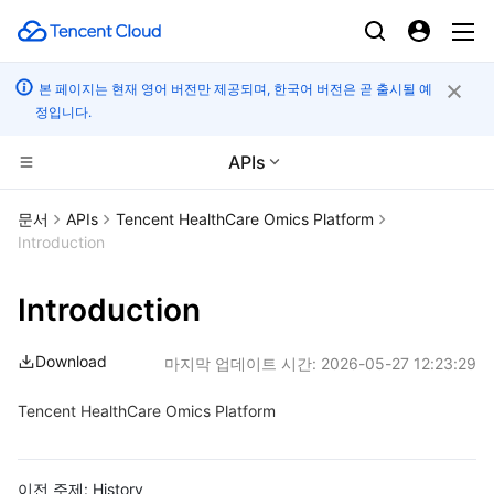
본 페이지는 현재 영어 버전만 제공되며, 한국어 버전은 곧 출시될 예
정입니다.
APIs
CDN 및 엣지 플랫폼
문서
APIs
Tencent HealthCare Omics Platform
Introduction
컴퓨팅
Tencent Cloud EdgeOne
Introduction
고성능 계산
Content Delivery Network
Cloud Virtual Machine
Download
마지막 업데이트 시간:
2026-05-27 12:23:29
엣지 컴퓨팅
Enterprise Content Delivery Network
Tencent Cloud Lighthouse
Batch Compute
Tencent HealthCare Omics Platform
컨테이너
Anti-DDoS
BM Cloud Physical Machine
Hyper Computing Cluster
Edge Computing Machine
분산 클라우드
Secure Content Delivery Network
Cloud GPU Service
Tencent Kubernetes Engine
이전 주제:
History