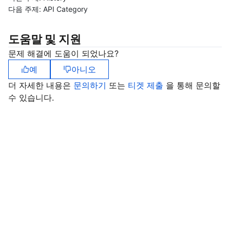
다음 주제:
API Category
마이크로서비스
Multiple Network Acceleration
CVM Dedicated Host
Tencent Cloud Mesh
Cloud Dedicated Cluster
도움말 및 지원
서버리스
Auto Scaling
Tencent Container Registry
Edge Zone
Tencent Cloud Elastic Microservice
문제 해결에 도움이 되었나요?
예
아니오
필수 스토리지 서비스
Tencent Cloud Automation Tools
Tencent Kubernetes Engine Distributed Cloud Center
Cloud Dedicated Zone
Service Registry and Governance
Serverless Cloud Function
더 자세한 내용은
문의하기
또는
티겟 제출
을 통해 문의할
데이터 스토리지 서비스
API Gateway
Cloud Object Storage
수 있습니다.
관계형 데이터베이스
Cloud File Storage
Cloud Log Service
관계형 데이터베이스 TDSQL
Cloud Block Storage
Cloud Infinite
TencentDB for MySQL
NoSQL 데이터베이스
Cloud HDFS
Smart Media Hosting
TencentDB for MariaDB
TDSQL-C for MySQL
데이터베이스 SaaS 서비스
Data Accelerator Goose FileSystem
TencentDB for PostgreSQL
TDSQL for MySQL
Tencent Cloud Distributed Cache (Redis OSS-Compatible)
네트워킹
TencentDB for SQL Server
TDSQL Boundless
TencentDB for MongoDB
Data Transfer Service