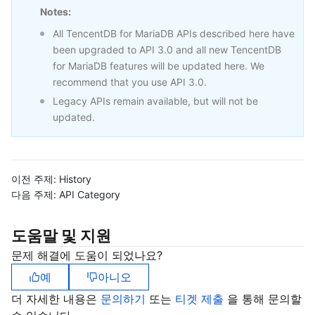
Notes:
마이크로서비스
Multiple Network Acceleration
CVM Dedicated Host
Tencent Cloud Mesh
Cloud Dedicated Cluster
All TencentDB for MariaDB APIs described here have
been upgraded to API 3.0 and all new TencentDB
서버리스
Auto Scaling
Tencent Container Registry
Edge Zone
Tencent Cloud Elastic Microservice
for MariaDB features will be updated here. We
recommend that you use API 3.0.
필수 스토리지 서비스
Tencent Cloud Automation Tools
Tencent Kubernetes Engine Distributed Cloud Center
Cloud Dedicated Zone
Service Registry and Governance
Serverless Cloud Function
Legacy APIs remain available, but will not be
updated.
데이터 스토리지 서비스
API Gateway
Cloud Object Storage
관계형 데이터베이스
Cloud File Storage
Cloud Log Service
이전 주제:
History
다음 주제:
API Category
관계형 데이터베이스 TDSQL
Cloud Block Storage
Cloud Infinite
TencentDB for MySQL
도움말 및 지원
NoSQL 데이터베이스
Cloud HDFS
Smart Media Hosting
TencentDB for MariaDB
TDSQL-C for MySQL
문제 해결에 도움이 되었나요?
데이터베이스 SaaS 서비스
Data Accelerator Goose FileSystem
TencentDB for PostgreSQL
TDSQL for MySQL
Tencent Cloud Distributed Cache (Redis OSS-Compatible)
예
아니오
더 자세한 내용은
문의하기
또는
티겟 제출
을 통해 문의할
네트워킹
TencentDB for SQL Server
TDSQL Boundless
TencentDB for MongoDB
Data Transfer Service