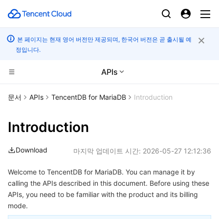
본 페이지는 현재 영어 버전만 제공되며, 한국어 버전은 곧 출시될 예
정입니다.
APIs
CDN 및 엣지 플랫폼
문서
APIs
TencentDB for MariaDB
Introduction
컴퓨팅
Tencent Cloud EdgeOne
Introduction
고성능 계산
Content Delivery Network
Cloud Virtual Machine
Download
마지막 업데이트 시간:
2026-05-27 12:12:36
엣지 컴퓨팅
Enterprise Content Delivery Network
Tencent Cloud Lighthouse
Batch Compute
Welcome to TencentDB for MariaDB. You can manage it by
calling the APIs described in this document. Before using these
컨테이너
Anti-DDoS
BM Cloud Physical Machine
Hyper Computing Cluster
Edge Computing Machine
APIs, you need to be familiar with the product and its billing
mode.
분산 클라우드
Secure Content Delivery Network
Cloud GPU Service
Tencent Kubernetes Engine