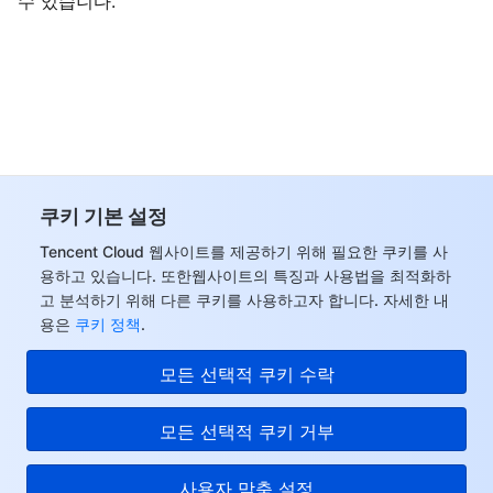
수 있습니다.
데이터 보안
TencentDB for TcaplusDB
Database Expert Service
Virtual Private Cloud
업무 보안
TencentDB for Tendis
TencentDB for DBbrain
Cloud Load Balancer
Data Security Governance Center
보안 서비스
TencentDB for CTSDB
Database Management Center
Gateway Load Balancer
Key Management Service
Captcha
쿠키 기본 설정
보안 관리
Direct Connect
Secrets Manager
Text Moderation System
Penetration Test Service
Tencent Cloud 웹사이트를 제공하기 위해 필요한 쿠키를 사
애플리케이션 보안
Cloud Connect Network
Bastion Host
Image Moderation System
Security Service Platform
Tencent Cloud Firewall
용하고 있습니다. 또한웹사이트의 특징과 사용법을 최적화하
고 분석하기 위해 다른 쿠키를 사용하고자 합니다. 자세한 내
용은
쿠키 정책
.
도메인 & 웹사이트
Elastic Network Interface
Data Security Audit
Audio Moderation System
Web Application Firewall
Mobile Security
모든 선택적 쿠키 수락
엔터프라이즈 애플리케이션
NAT Gateway
Video Moderation System
Cloud Workload Protection Platform
Security Token Service
Domains
모든 선택적 쿠키 거부
오피스 협업
Peering Connection
Customer Identity and Access Management
Tencent Container Security Service
SSL Certificates
Tencent Ecard
사용자 맞춤 설정