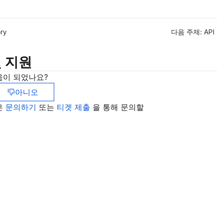
ory
다음 주제:
API
 지원
움이 되었나요?
아니오
은
문의하기
또는
티겟 제출
을 통해 문의할
고