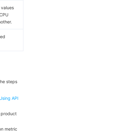
 values
s CPU
nother.
red
The steps
Using API
d product
on metric