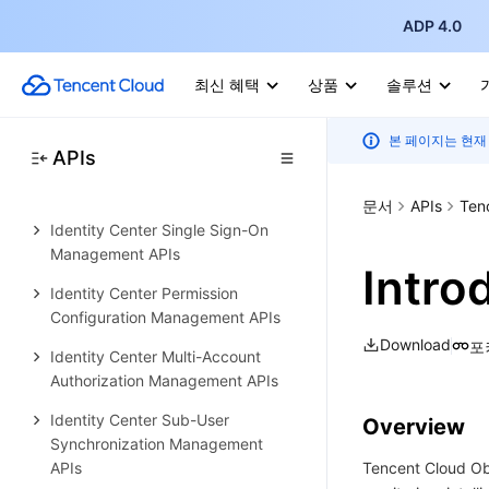
Identity Center Management APIs
ADP 4.0
Identity Center User Management
APIs
최신 혜택
상품
솔루션
Identity Center User Group
Management APIs
본 페이지는 현재
APIs
Identity Center Management
SCIM Synchronization APIs
문서
APIs
Ten
Identity Center Single Sign-On
Management APIs
Intro
Identity Center Permission
Configuration Management APIs
Download
포
Identity Center Multi-Account
Authorization Management APIs
Identity Center Sub-User
Overview
Synchronization Management
APIs
Tencent Cloud Obs