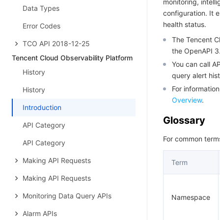
monitoring, intell
Data Types
configuration. It
health status.
Error Codes
The Tencent Cl
TCO API 2018-12-25
the OpenAPI 3.
Tencent Cloud Observability Platform
You can call A
History
query alert his
For informatio
History
Overview
.
Introduction
Glossary
API Category
For common terms 
API Category
Making API Requests
Term
Making API Requests
Monitoring Data Query APIs
Namespace
Alarm APIs