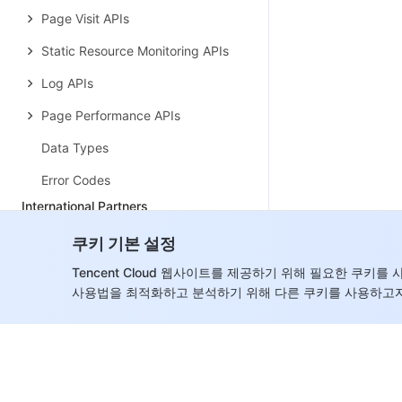
Page Visit APIs
Static Resource Monitoring APIs
Log APIs
Page Performance APIs
Data Types
Error Codes
International Partners
History
쿠키 기본 설정
Introduction
Tencent Cloud 웹사이트를 제공하기 위해 필요한 쿠키
사용법을 최적화하고 분석하기 위해 다른 쿠키를 사용하고자
API Category
Making API Requests
Customer Management APIs
Credit Management APIs