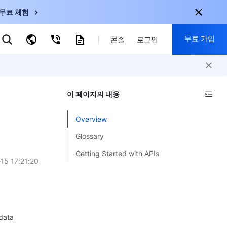
무료 체험
무료 가입
키워드로 검색
콘솔
로그인
nternational
회원 가입 시 다음 혜택 제공:
nglish
-
EN
이 페이지의 내용
30+ 제품 무료 체험 가능
한국어
-
KO
신규 사용자 전용 혜택
Overview
日本語
-
JP
신제품 가장 먼저 체험 가능
Glossary
简体中文
-
ZH
지금 무료 체험 시작
Getting Started with APIs
ortuguês
-
PT
15 17:21:20
ahasa Indonesia
-
ND
中国站
data