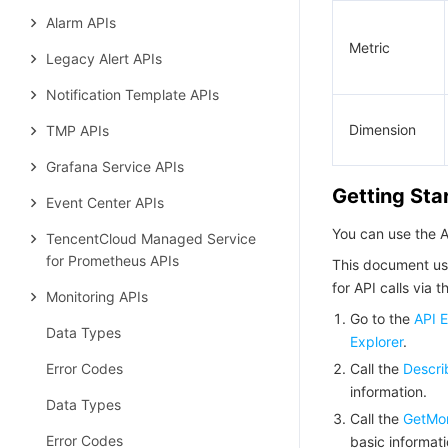
Alarm APIs
Metric
Legacy Alert APIs
Notification Template APIs
Dimension
TMP APIs
Grafana Service APIs
Getting Sta
Event Center APIs
You can use the AP
TencentCloud Managed Service
for Prometheus APIs
This document us
for API calls via 
Monitoring APIs
Go to the
API E
Data Types
Explorer
.
Error Codes
Call the
Descri
information.
Data Types
Call the
GetMon
Error Codes
basic informati