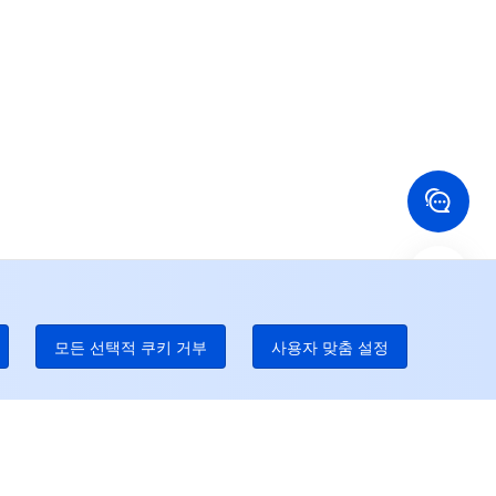
 많은 도움이 필요하시면, 티켓을 통해 연락 바랍니다.
24/7 전화 지원
Toll Free
국 홍콩
미국
52 800 906 020
+1 844 606 0804
나다
호주
온라인 지원
 888 605 7930
+61 1300 986 386
dgeOne 전화 번호
Paid
52 300 80699
 많은 현지 핫라인이 곧 개통될 것이다
모든 선택적 쿠키 거부
사용자 맞춤 설정