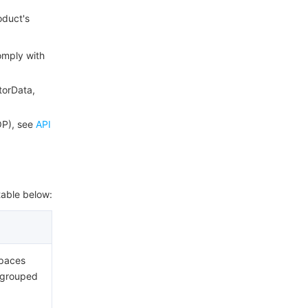
简体中文
oduct's
omply with
torData,
OP), see
API
table below:
spaces
e grouped