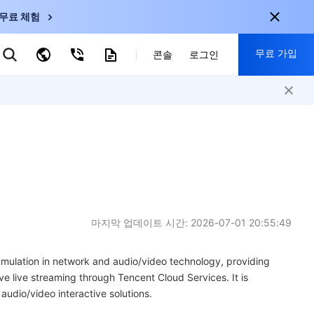
무료 체험
무료 가입
키워드로 검색
콘솔
로그인
nternational
회원 가입 시 다음 혜택 제공:
nglish
-
EN
30+ 제품 무료 체험 가능
한국어
-
KO
신규 사용자 전용 혜택
日本語
-
JP
신제품 가장 먼저 체험 가능
简体中文
-
ZH
지금 무료 체험 시작
ortuguês
-
PT
마지막 업데이트 시간:
2026-07-01 20:55:49
ahasa Indonesia
-
ulation in network and audio/video technology, providing
ND
ve live streaming through Tencent Cloud Services. It is
audio/video interactive solutions.
中国站