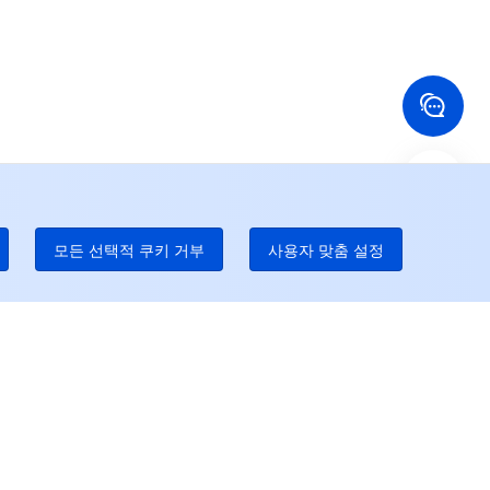
국 홍콩
미국
52 800 906 020
+1 844 606 0804
나다
호주
온라인 지원
 888 605 7930
+61 1300 986 386
dgeOne 전화 번호
Paid
52 300 80699
 많은 현지 핫라인이 곧 개통될 것이다
모든 선택적 쿠키 거부
사용자 맞춤 설정