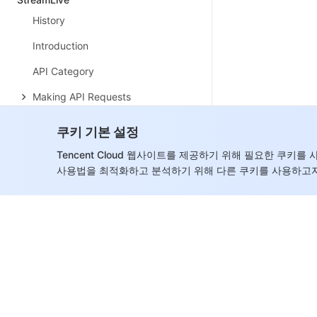
History
Introduction
API Category
Making API Requests
Input Management APIs
쿠키 기본 설정
Input Security Group
Tencent Cloud 웹사이트를 제공하기 위해 필요한 쿠키
Management APIs
사용법을 최적화하고 분석하기 위해 다른 쿠키를 사용하고자
Channel Management APIs
Plan APIs
Watermark Management APIs
Statistics APIs
Data Types
Error Codes