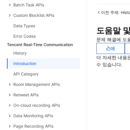
Batch Task APIs
이전 주제:
Hist
Custom Blocklist APIs
Data Types
도움말 및
Error Codes
문제 해결에 도
Tencent Real-Time Communication
예
History
더 자세한 내용
Introduction
수 있습니다.
API Category
Room Management APIs
Retweet APIs
On-cloud recording APIs
Data Monitoring APIs
Page Recording APIs