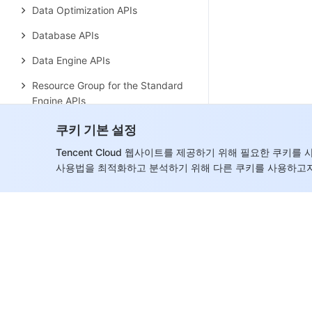
Data Optimization APIs
Database APIs
Data Engine APIs
Resource Group for the Standard
Engine APIs
Data Types
쿠키 기본 설정
Error Codes
Tencent Cloud 웹사이트를 제공하기 위해 필요한 쿠키
사용법을 최적화하고 분석하기 위해 다른 쿠키를 사용하고자
Face Recognition
History
Introduction
API Category
Making API Requests
Face Comparison APIs