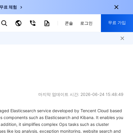
무료 체험
무료 가입
키워드로 검색
콘솔
로그인
nternational
회원 가입 시 다음 혜택 제공:
nglish
-
EN
30+ 제품 무료 체험 가능
한국어
-
KO
신규 사용자 전용 혜택
日本語
-
JP
신제품 가장 먼저 체험 가능
简体中文
-
ZH
지금 무료 체험 시작
ortuguês
-
PT
마지막 업데이트 시간:
2026-06-24 15:48:49
ahasa Indonesia
-
anaged Elasticsearch service developed by Tencent Cloud based
ND
es components such as Elasticsearch and Kibana. It enables you
addition, it simplifies complex Ops tasks such as cluster
中国站
s like log analysis, exception monitoring, website search and