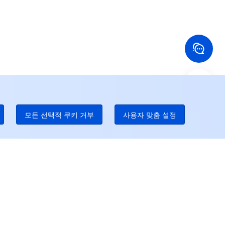
국 홍콩
미국
52 800 906 020
+1 844 606 0804
나다
호주
온라인 지원
 888 605 7930
+61 1300 986 386
dgeOne 전화 번호
Paid
52 300 80699
 많은 현지 핫라인이 곧 개통될 것이다
모든 선택적 쿠키 거부
사용자 맞춤 설정