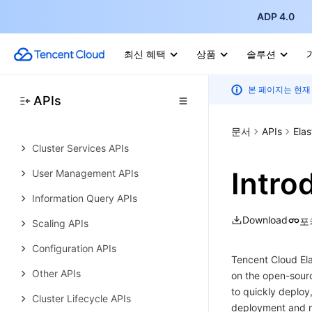
History
ADP 4.0
Introduction
최신 혜택
상품
솔루션
API Category
Making API Requests
본 페이지는 현재
APIs
Cluster Resource Management
APIs
문서
APIs
Elas
Cluster Services APIs
Intro
User Management APIs
Information Query APIs
Download
포
Scaling APIs
Configuration APIs
Tencent Cloud Ela
Other APIs
on the open-sourc
to quickly deploy
Cluster Lifecycle APIs
deployment and ma