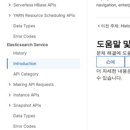
Serverless HBase APIs
navigation, enterp
YARN Resource Scheduling APIs
Data Types
이전 주제:
Hist
Error Codes
도움말 및
Elasticsearch Service
문제 해결에 도
History
예
Introduction
더 자세한 내용
API Category
수 있습니다.
Making API Requests
Instance APIs
Snapshot APIs
Data Types
Error Codes