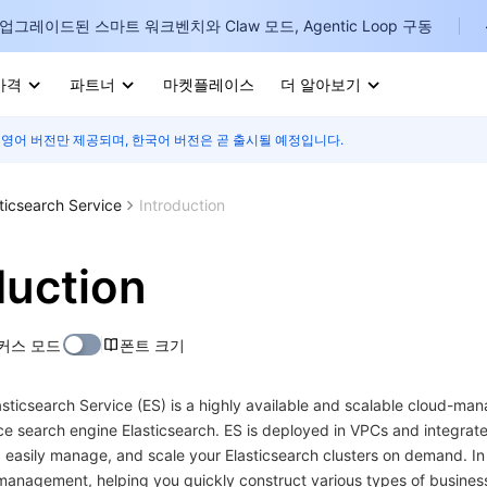
업그레이드된 스마트 워크벤치와 Claw 모드, Agentic Loop 구동
가격
파트너
마켓플레이스
더 알아보기
 영어 버전만 제공되며, 한국어 버전은 곧 출시될 예정입니다.
I
E
ticsearch Service
Introduction
duction
P
커스 모드
폰트 크기
B
sticsearch Service (ES) is a highly available and scalable cloud-m
I
e search engine Elasticsearch. ES is deployed in VPCs and integrat
, easily manage, and scale your Elasticsearch clusters on demand. In 
nagement, helping you quickly construct various types of businesse