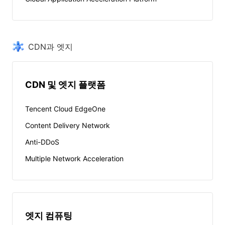
CDN과 엣지
CDN 및 엣지 플랫폼
Tencent Cloud EdgeOne
Content Delivery Network
Anti-DDoS
Multiple Network Acceleration
엣지 컴퓨팅