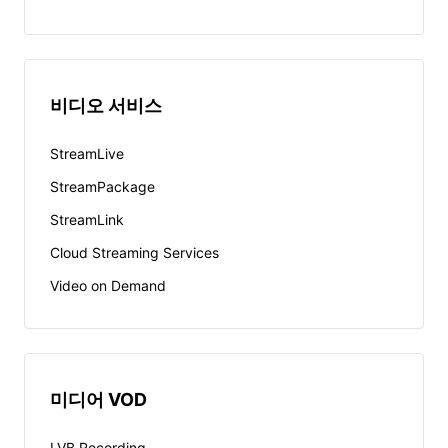
비디오 서비스
StreamLive
StreamPackage
StreamLink
Cloud Streaming Services
Video on Demand
미디어 VOD
LVB Recording