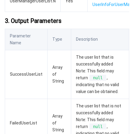
UserManagerUserList.N
Yes
UserInfoForUserMan
AI 基础产品
Anycast 公网加速
游戏安全
漏洞扫描服务
移动解析 HTTPDNS
腾讯会议
弹性 MapReduce
3. Output Parameters
AI 应用产品
共享带宽包
防火墙管理
DNSPod
腾讯乐享
Elasticsearch Service
人脸识别
Parameter
Type
Description
AI 平台产品
VPN 连接
云解析 DNS
腾讯云企业网盘
流计算 Oceanus
语音合成
腾讯云智能数智人
Name
腾讯大模型
私有连接
数据湖计算
语音识别
人脸核身
腾讯云大模型训推平台TI-ONE
The user list that is
successfully added
Array
Note: This field may
物联网
弹性公网 IP
腾讯云数据仓库 TCHouse-C
机器翻译
智能音乐平台
腾讯云智能体开发平台
SuccessUserList
of
return
null
,
String
indicating that no valid
消息队列
全球应用加速
腾讯云数据仓库 TCHouse-D
文字识别
知识引擎原子能力
物联网通信
value can be obtained.
通信服务
腾讯云数据仓库 TCHouse-P
人脸融合
大模型图像创作引擎
消息队列 CKafka 版
The user list that is not
successfully added
Array
实时互动
数据开发治理平台 WeData
大模型视频创作引擎
消息队列 RocketMQ 版
短信
Note: This field may
FailedUserList
of
return
null
,
String
视频服务
腾讯云 BI
腾讯混元生3D
消息队列 RabbitMQ 版
移动推送
即时通信 IM
indicating that no valid