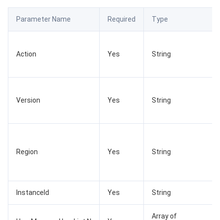
数据安全
游戏数据库 TcaplusDB
数据库专家服务
私有网络
Parameter Name
Required
Type
业务安全
云数据库 Tendis
数据库智能管家 DBbrain
负载均衡
数据安全治理中心
Action
Yes
String
安全服务
时序数据库 CTSDB
数据库管理中心
网关负载均衡
密钥管理系统
验证码
云安全
专线接入
凭据管理系统
文本内容安全
渗透测试服务
Version
Yes
String
应用安全
云联网
堡垒机
图片内容安全
安全服务平台
云防火墙
域名与网站
弹性网卡
数据安全审计
音频内容安全
Web 应用防火墙
移动应用安全
Region
Yes
String
企业应用
NAT 网关
视频内容安全
主机安全
安全凭证服务
域名注册
办公协同
对等连接
账号风控平台
容器安全服务
SSL 证书
腾讯微卡
InstanceId
Yes
String
大数据
网络流日志
风险识别 RCE
云安全中心
私有域解析 Private DNS
腾讯电子签
Array of