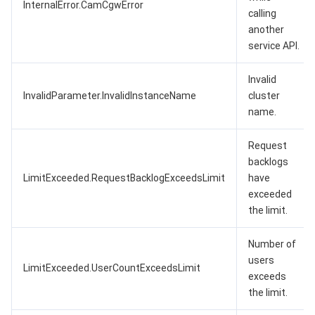
InternalError.CamCgwError
calling
another
service API.
Invalid
InvalidParameter.InvalidInstanceName
cluster
name.
Request
backlogs
LimitExceeded.RequestBacklogExceedsLimit
have
exceeded
the limit.
Number of
users
LimitExceeded.UserCountExceedsLimit
exceeds
the limit.