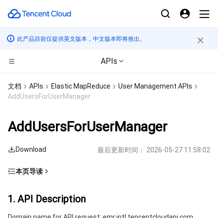
此产品目前仅提供英文版本，中文版本即将推出。
APIs
计算
文档
APIs
Elastic MapReduce
User Management APIs
AddUsersForUserManager
CDN与边缘平台
云服务器
AddUsersForUserManager
边缘计算
轻量应用服务器
边缘安全加速平台 EO
Download
最后更新时间：
2026-05-27 11:58:02
高性能计算
裸金属云服务器
内容分发网络 CDN
边缘计算机器
本页导读
容器
GPU 云服务器
全站加速网络
批量计算
1. API Description
1. API Description
分布式云
专用宿主机
DDoS 防护
高性能计算集群
容器服务
2. Input Parameters
Domain name for API request: emr.intl.tencentcloudapi.com.