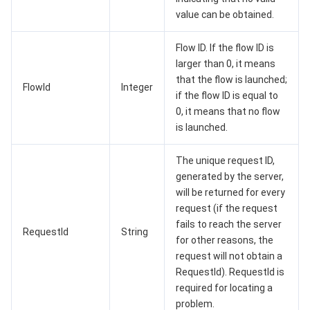
value can be obtained.
媒体点播
多模态智能数据湖 TCLake
腾讯混元大模型
消息队列 Pulsar 版
邮件推送
实时音视频
媒体直播
Flow ID. If the flow ID is
larger than 0, it means
媒体处理
大模型服务平台 TokenHub
消息队列 MQTT 版
实时互动-教育版
媒体包装
直播录制
that the flow is launched;
FlowId
Integer
if the flow ID is equal to
视频终端SDK
消息队列 CMQ 版
实时互动-工业能源版
媒体传输
媒体处理
0, it means that no flow
is launched.
教育服务
消息队列 CMQ
游戏多媒体引擎
云直播
应用云渲染
直播 SDK
The unique request ID,
医疗服务
云联络中心
云点播
云桌面
短视频 SDK
互动白板
generated by the server,
will be returned for every
request (if the request
云资源管理
腾讯特效 SDK
腾讯健康组学平台
fails to reach the server
RequestId
String
for other reasons, the
开发者工具
数智医疗影像平台
API
request will not obtain a
RequestId). RequestId is
Low Code
智能导诊
SDK
云市场
required for locating a
problem.