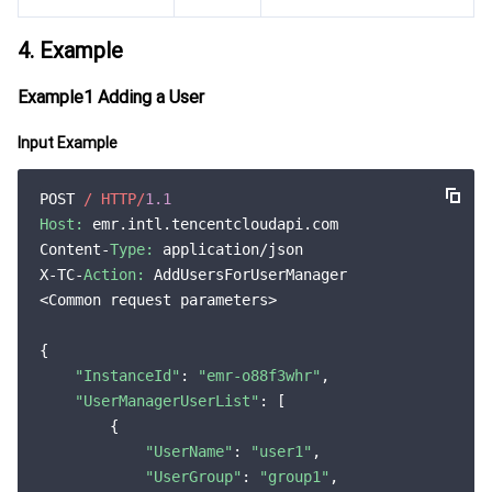
监控与运维
智能预问诊
智能顾问
云原生构建
云开发 CloudBase
4. Example
API 与工具
标签
腾讯云代码助手
腾讯云可观测平台
Example1 Adding a User
软件产品公告专区
云资源自动化 for Terraform
腾讯云代码分析
应用性能监控
云迁移
Input Example
专有云软件
访问管理
腾讯云超级应用服务
前端性能监控
云 API
软件产品生命周期公告
POST 
/ HTTP/
1.1
Host:
 emr.intl.tencentcloudapi.com

腾讯云数据库
操作审计
云拨测
腾讯云命令行工具
腾讯专有云企业版 TCE
Content-
Type:
 application/json

X-TC-
Action:
 AddUsersForUserManager

其他文档
配置审计
Prometheus 监控服务
腾讯专有云PaaS平台 TCS
TDSQL
<Common request parameters>

大数据
集团账号管理
Grafana 可视化服务
渠道合作伙伴
{

"InstanceId"
: 
"emr-o88f3whr"
,

操作系统
控制中心
事件总线
账号相关
大数据处理套件 TBDS
"UserManagerUserList"
: [

        {

"UserName"
: 
"user1"
,

身份识别平台
腾讯云健康看板
消息中心
TencentOS Server
"UserGroup"
: 
"group1"
,
