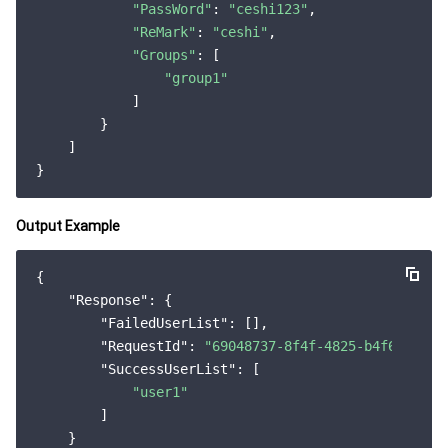
"PassWord"
: 
"ceshi123"
,

云顾问 - 混沌演练
云顾问-Tencent RTC 云助手
控制台相关
"ReMark"
: 
"ceshi"
,

"Groups"
: [

地域管理系统
云压测
费用中心
"group1"
            ]

配额中心
认证信息
        }

    ]

资源中心
政策与规范
第三方
Output Example
服务计划
{

"Response"
: {

"FailedUserList"
: [],

腾讯云培训认证
"RequestId"
: 
"69048737-8f4f-4825-b4f6-a67db
"SuccessUserList"
: [

合作伙伴支持计划
"user1"
        ]

    }
