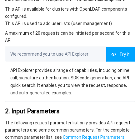
3. Output Parameters
微服务
弹性伸缩
安全加速 SCDN
服务网格
本地专用集群
This API is available for clusters with OpenLDAP components
4. Example
configured.
Serverless
自动化助手
多网聚合加速（腾讯云聚通）
容器镜像服务
边缘可用区
弹性微服务
Example1 Adding a User
This API is used to add user lists (user management).
5. Developer Resources
A maximum of 20 requests can be initiated per second for this
基础存储服务
云原生分布式云中心
专属可用区
注册配置治理
云函数
API.
SDK
存储数据服务
API 网关
对象存储
Command Line Interface
We recommend you to use API Explorer
Try it
6. Error Code
关系型数据库
文件存储
日志服务
API Explorer provides a range of capabilities, including online
call, signature authentication, SDK code generation, and API
关系型数据库TDSQL
云硬盘
数据万象
云数据库 MySQL
quick search. It enables you to view the request, response,
and auto-generated examples.
NoSQL 数据库
云 HDFS
智能媒资托管
云数据库 MariaDB
TDSQL-C MySQL 版
2. Input Parameters
数据库 SaaS 服务
数据加速器 GooseFS
云数据库 PostgreSQL
TDSQL MySQL 版
腾讯云分布式缓存数据库（兼容 Redis）
The following request parameter list only provides API request
parameters and some common parameters. For the complete
网络
云数据库 SQL Server
TDSQL Boundless
云数据库 MongoDB
数据传输服务
common parameter list, see
Common Request Parameters
.