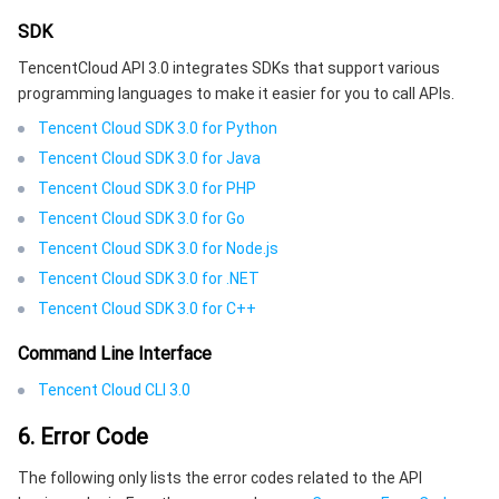
SDK
TencentCloud API 3.0 integrates SDKs that support various
programming languages to make it easier for you to call APIs.
Tencent Cloud SDK 3.0 for Python
Tencent Cloud SDK 3.0 for Java
Tencent Cloud SDK 3.0 for PHP
Tencent Cloud SDK 3.0 for Go
Tencent Cloud SDK 3.0 for Node.js
Tencent Cloud SDK 3.0 for .NET
Tencent Cloud SDK 3.0 for C++
Command Line Interface
Tencent Cloud CLI 3.0
6. Error Code
The following only lists the error codes related to the API