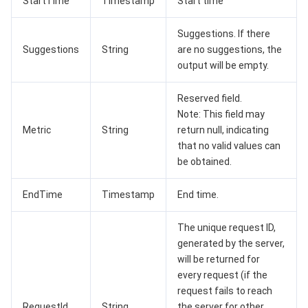
StartTime
Timestamp
Start time
监控与运维
智能预问诊
智能顾问
云原生构建
云开发 CloudBase
Suggestions. If there
API 与工具
标签
腾讯云代码助手
腾讯云可观测平台
Suggestions
String
are no suggestions, the
output will be empty.
软件产品公告专区
云资源自动化 for Terraform
腾讯云代码分析
应用性能监控
云迁移
Reserved field.
专有云软件
访问管理
腾讯云超级应用服务
前端性能监控
云 API
软件产品生命周期公告
Note: This field may
Metric
String
return null, indicating
腾讯云数据库
操作审计
云拨测
腾讯云命令行工具
腾讯专有云企业版 TCE
that no valid values can
be obtained.
大数据
配置审计
Prometheus 监控服务
腾讯专有云PaaS平台 TCS
TDSQL
EndTime
Timestamp
End time.
其他文档
集团账号管理
Grafana 可视化服务
大数据处理套件 TBDS
The unique request ID,
generated by the server,
操作系统
控制中心
事件总线
渠道合作伙伴
will be returned for
every request (if the
身份识别平台
腾讯云健康看板
账号相关
TencentOS Server
request fails to reach
RequestId
String
the server for other