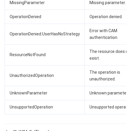
MissingParameter
Missing parameter.
OperationDenied
Operation denied.
Error with CAM
OperationDenied.UserHasNoStrategy
authentication.
The resource does no
ResourceNotFound
exist.
The operation is
UnauthorizedOperation
unauthorized.
UnknownParameter
Unknown parameter.
UnsupportedOperation
Unsupported operatio