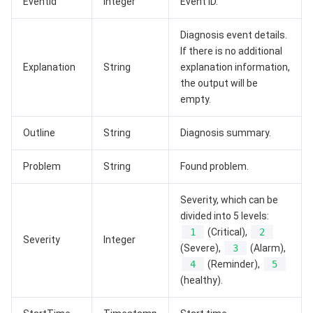
EventId
Integer
Event ID.
媒体点播
多模态智能数据湖 TCLake
腾讯混元大模型
消息队列 Pulsar 版
邮件推送
实时音视频
媒体直播
Diagnosis event details.
If there is no additional
Explanation
String
explanation information,
媒体处理
大模型服务平台 TokenHub
消息队列 MQTT 版
实时互动-教育版
媒体包装
直播录制
the output will be
empty.
视频终端SDK
消息队列 CMQ 版
实时互动-工业能源版
媒体传输
媒体处理
Outline
String
Diagnosis summary.
教育服务
消息队列 CMQ
游戏多媒体引擎
云直播
应用云渲染
直播 SDK
Problem
String
Found problem.
医疗服务
云联络中心
云点播
云桌面
短视频 SDK
互动白板
Severity, which can be
云资源管理
腾讯特效 SDK
腾讯健康组学平台
divided into 5 levels:
1
(Critical),
2
Severity
Integer
开发者工具
数智医疗影像平台
API
(Severe),
3
(Alarm),
4
(Reminder),
5
(healthy).
Low Code
智能导诊
SDK
云市场