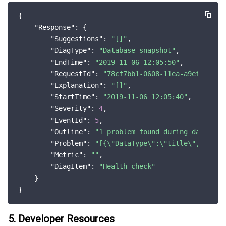
{

"Response"
: {

"Suggestions"
: 
"[]"
,

"DiagType"
: 
"Database snapshot"
,

"EndTime"
: 
"2019-11-06 12:05:50"
,

"RequestId"
: 
"78cf7bb1-0608-11ea-a9ef-2736f
"Explanation"
: 
"[]"
,

"StartTime"
: 
"2019-11-06 12:05:40"
,

"Severity"
: 
4
,

"EventId"
: 
5
,

"Outline"
: 
"1 problem found during database
"Problem"
: 
"[{\"DataType\":\"title\",\"Data
"Metric"
: 
""
,

"DiagItem"
: 
"Health check"
    }

5. Developer Resources