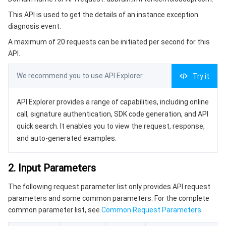
3. Output Parameters
微服务
弹性伸缩
安全加速 SCDN
服务网格
本地专用集群
This API is used to get the details of an instance exception
4. Example
diagnosis event.
Serverless
自动化助手
多网聚合加速（腾讯云聚通）
容器镜像服务
边缘可用区
弹性微服务
Example1 Getting diagnosis event details
A maximum of 20 requests can be initiated per second for this
5. Developer Resources
API.
基础存储服务
云原生分布式云中心
专属可用区
注册配置治理
云函数
SDK
We recommend you to use API Explorer
Try it
存储数据服务
API 网关
对象存储
Command Line Interface
API Explorer provides a range of capabilities, including online
6. Error Code
关系型数据库
文件存储
日志服务
call, signature authentication, SDK code generation, and API
quick search. It enables you to view the request, response,
关系型数据库TDSQL
云硬盘
数据万象
云数据库 MySQL
and auto-generated examples.
NoSQL 数据库
云 HDFS
智能媒资托管
云数据库 MariaDB
TDSQL-C MySQL 版
2. Input Parameters
The following request parameter list only provides API request
数据库 SaaS 服务
数据加速器 GooseFS
云数据库 PostgreSQL
TDSQL MySQL 版
腾讯云分布式缓存数据库（兼容 Redis）
parameters and some common parameters. For the complete
common parameter list, see
Common Request Parameters
.
网络
云数据库 SQL Server
TDSQL Boundless
云数据库 MongoDB
数据传输服务