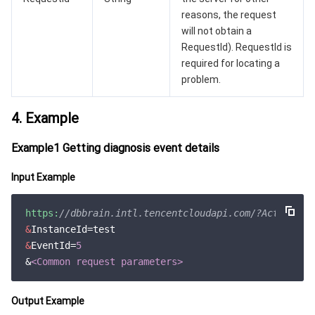
云顾问 - 混沌演练
云顾问-Tencent RTC 云助手
消息中心
reasons, the request
will not obtain a
RequestId). RequestId is
地域管理系统
云压测
控制台相关
required for locating a
problem.
配额中心
费用中心
4. Example
资源中心
认证信息
Example1 Getting diagnosis event details
政策与规范
Input Example
第三方
https:
//dbbrain.intl.tencentcloudapi.com/?Action=De
服务计划
&
&
EventId=
5
&
<Common request parameters>
腾讯云培训认证
合作伙伴支持计划
Output Example