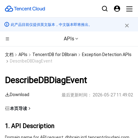
此产品目前仅提供英文版本，中文版本即将推出。
APIs
计算
文档
APIs
TencentDB for DBbrain
Exception Detection APIs
DescribeDBDiagEvent
CDN与边缘平台
云服务器
DescribeDBDiagEvent
边缘计算
轻量应用服务器
边缘安全加速平台 EO
Download
最后更新时间：
2026-05-27 11:49:02
高性能计算
裸金属云服务器
内容分发网络 CDN
边缘计算机器
本页导读
容器
GPU 云服务器
全站加速网络
批量计算
1. API Description
1. API Description
分布式云
专用宿主机
DDoS 防护
高性能计算集群
容器服务
2. Input Parameters
Domain name for API request: dbbrain.intl.tencentcloudapi.com.