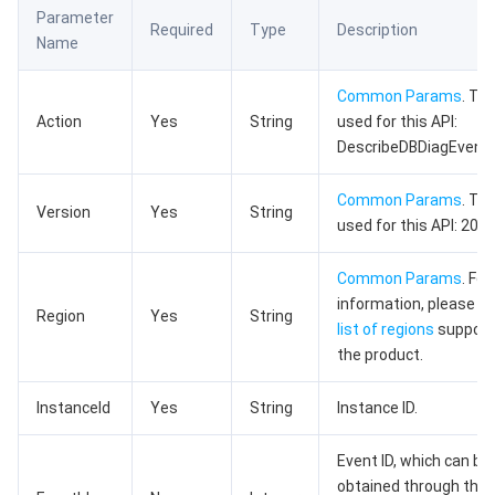
Parameter
数据安全
游戏数据库 TcaplusDB
数据库专家服务
私有网络
Required
Type
Description
Name
业务安全
云数据库 Tendis
数据库智能管家 DBbrain
负载均衡
数据安全治理中心
Common Params
. Th
Action
Yes
String
used for this API:
安全服务
时序数据库 CTSDB
数据库管理中心
网关负载均衡
密钥管理系统
验证码
DescribeDBDiagEvent.
云安全
专线接入
凭据管理系统
文本内容安全
渗透测试服务
Common Params
. Th
Version
Yes
String
used for this API: 202
应用安全
云联网
堡垒机
图片内容安全
安全服务平台
云防火墙
Common Params
. Fo
information, please s
域名与网站
弹性网卡
数据安全审计
音频内容安全
Web 应用防火墙
移动应用安全
Region
Yes
String
list of regions
support
the product.
企业应用
NAT 网关
视频内容安全
主机安全
安全凭证服务
域名注册
InstanceId
Yes
String
Instance ID.
办公协同
对等连接
账号风控平台
容器安全服务
SSL 证书
腾讯微卡
Event ID, which can be
大数据
网络流日志
风险识别 RCE
云安全中心
私有域解析 Private DNS
腾讯电子签
obtained through the