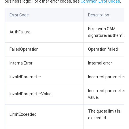
business logic. For other error codes, see
Common Error Codes
.
Error Code
Description
Error with CAM
AuthFailure
signature/authenticat
FailedOperation
Operation failed.
InternalError
Internal error.
InvalidParameter
Incorrect parameter.
Incorrect parameter
InvalidParameterValue
value.
The quota limit is
LimitExceeded
exceeded.