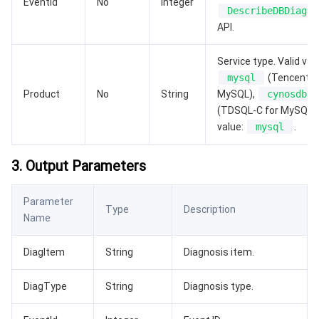
EventId
No
Integer
DescribeDBDiagHi
AI 基础产品
Anycast 公网加速
游戏安全
漏洞扫描服务
移动解析 HTTPDNS
腾讯会议
弹性 MapReduce
API.
Service type. Valid val
AI 应用产品
共享带宽包
防火墙管理
DNSPod
腾讯乐享
Elasticsearch Service
人脸识别
mysql
(TencentDB
Product
No
String
MySQL),
cynosdb
AI 平台产品
VPN 连接
云解析 DNS
腾讯云企业网盘
流计算 Oceanus
语音合成
腾讯云智能数智人
(TDSQL-C for MySQL).
value:
mysql
.
腾讯大模型
私有连接
数据湖计算
语音识别
人脸核身
腾讯云大模型训推平台TI-ONE
3. Output Parameters
物联网
弹性公网 IP
腾讯云数据仓库 TCHouse-C
机器翻译
智能音乐平台
腾讯云智能体开发平台
Parameter
消息队列
全球应用加速
腾讯云数据仓库 TCHouse-D
文字识别
知识引擎原子能力
物联网通信
Type
Description
Name
通信服务
腾讯云数据仓库 TCHouse-P
人脸融合
大模型图像创作引擎
消息队列 CKafka 版
DiagItem
String
Diagnosis item.
实时互动
数据开发治理平台 WeData
大模型视频创作引擎
消息队列 RocketMQ 版
短信
DiagType
String
Diagnosis type.
视频服务
腾讯云 BI
腾讯混元生3D
消息队列 RabbitMQ 版
移动推送
即时通信 IM