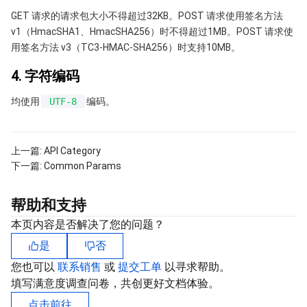
GET 请求的请求包大小不得超过32KB。POST 请求使用签名方法
地域管理系统
云压测
控制台相关
v1（HmacSHA1、HmacSHA256）时不得超过1MB。POST 请求使
用签名方法 v3（TC3-HMAC-SHA256）时支持10MB。
配额中心
费用中心
4. 字符编码
资源中心
认证信息
均使用
UTF-8
编码。
政策与规范
上一篇:
API Category
第三方
下一篇:
Common Params
服务计划
帮助和支持
本页内容是否解决了您的问题？
腾讯云培训认证
是
否
合作伙伴支持计划
您也可以
联系销售
或
提交工单
以寻求帮助。
填写满意度调查问卷，共创更好文档体验。
点击前往