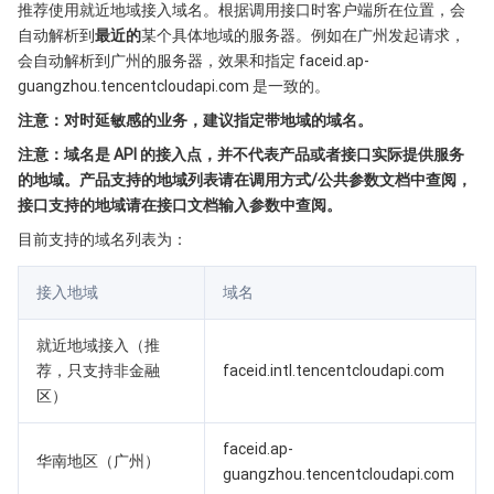
推荐使用就近地域接入域名。根据调用接口时客户端所在位置，会
Serverless
弹性伸缩
容器镜像服务
边缘可用区
弹性微服务
自动解析到
最近的
某个具体地域的服务器。例如在广州发起请求，
会自动解析到广州的服务器，效果和指定 faceid.ap-
基础存储服务
自动化助手
云原生分布式云中心
专属可用区
API 网关
云函数
guangzhou.tencentcloudapi.com 是一致的。
注意：对时延敏感的业务，建议指定带地域的域名。
存储数据服务
注册配置治理
对象存储
注意：域名是 API 的接入点，并不代表产品或者接口实际提供服务
的地域。产品支持的地域列表请在调用方式/公共参数文档中查阅，
关系型数据库
文件存储
日志服务
接口支持的地域请在接口文档输入参数中查阅。
目前支持的域名列表为：
关系型数据库TDSQL
云硬盘
数据万象
云数据库 MySQL
接入地域
域名
NoSQL 数据库
云 HDFS
智能媒资托管
云数据库 MariaDB
TDSQL-C MySQL 版
就近地域接入（推
数据库 SaaS 服务
数据加速器 GooseFS
云数据库 PostgreSQL
TDSQL MySQL 版
腾讯云分布式缓存数据库（兼容 Redis）
荐，只支持非金融
faceid.intl.tencentcloudapi.com
区）
网络
云数据库 SQL Server
TDSQL Boundless
云数据库 MongoDB
数据传输服务
faceid.ap-
华南地区（广州）
数据安全
游戏数据库 TcaplusDB
数据库专家服务
私有网络
guangzhou.tencentcloudapi.com