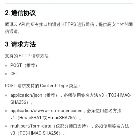
API 与工具
标签
腾讯云代码助手
腾讯云可观测平台
2. 通信协议
软件产品公告专区
云资源自动化 for Terraform
腾讯云代码分析
应用性能监控
云迁移
腾讯云 API 的所有接口均通过 HTTPS 进行通信，提供高安全性的通
信通道。
专有云软件
访问管理
腾讯云超级应用服务
前端性能监控
云 API
软件产品生命周期公告
3. 请求方法
腾讯云数据库
操作审计
云拨测
腾讯云命令行工具
腾讯专有云企业版 TCE
支持的 HTTP 请求方法:
POST（推荐）
大数据
配置审计
Prometheus 监控服务
腾讯专有云PaaS平台 TCS
TDSQL
GET
其他文档
集团账号管理
Grafana 可视化服务
大数据处理套件 TBDS
POST 请求支持的 Content-Type 类型：
application/json（推荐），必须使用签名方法 v3（TC3-HMAC-
操作系统
控制中心
事件总线
渠道合作伙伴
SHA256）。
application/x-www-form-urlencoded，必须使用签名方法
身份识别平台
腾讯云健康看板
账号相关
TencentOS Server
v1（HmacSHA1 或 HmacSHA256）。
multipart/form-data（仅部分接口支持），必须使用签名方法
云顾问 - 混沌演练
云顾问-Tencent RTC 云助手
消息中心
v3（TC3-HMAC-SHA256）。