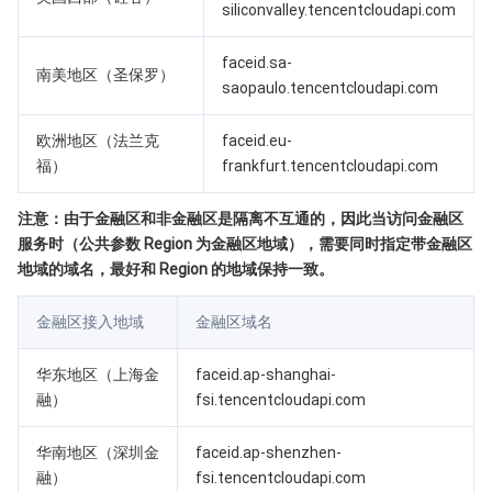
媒体点播
多模态智能数据湖 TCLake
腾讯混元大模型
消息队列 Pulsar 版
邮件推送
实时音视频
媒体直播
siliconvalley.tencentcloudapi.com
媒体处理
大模型服务平台 TokenHub
消息队列 MQTT 版
实时互动-教育版
媒体包装
直播录制
faceid.sa-
南美地区（圣保罗）
saopaulo.tencentcloudapi.com
视频终端SDK
消息队列 CMQ 版
实时互动-工业能源版
媒体传输
媒体处理
欧洲地区（法兰克
faceid.eu-
福）
frankfurt.tencentcloudapi.com
教育服务
消息队列 CMQ
游戏多媒体引擎
云直播
应用云渲染
直播 SDK
注意：由于金融区和非金融区是隔离不互通的，因此当访问金融区
医疗服务
云联络中心
云点播
云桌面
短视频 SDK
互动白板
服务时（公共参数 Region 为金融区地域），需要同时指定带金融区
地域的域名，最好和 Region 的地域保持一致。
云资源管理
腾讯特效 SDK
腾讯健康组学平台
金融区接入地域
金融区域名
开发者工具
数智医疗影像平台
API
华东地区（上海金
faceid.ap-shanghai-
Low Code
智能导诊
SDK
云市场
融）
fsi.tencentcloudapi.com
监控与运维
智能预问诊
智能顾问
云原生构建
云开发 CloudBase
华南地区（深圳金
faceid.ap-shenzhen-
融）
fsi.tencentcloudapi.com