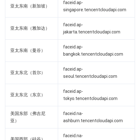
faceid.ap-
亚太东南（新加坡）
singapore.tencentcloudapi.com
AI 应用产品
共享带宽包
防火墙管理
DNSPod
腾讯乐享
Elasticsearch Service
人脸识别
faceid.ap-
亚太东南（雅加达）
AI 平台产品
VPN 连接
云解析 DNS
腾讯云企业网盘
流计算 Oceanus
语音合成
腾讯云智能数智人
jakarta.tencentcloudapi.com
腾讯大模型
私有连接
数据湖计算
语音识别
人脸核身
腾讯云大模型训推平台TI-ONE
faceid.ap-
亚太东南（曼谷）
bangkok.tencentcloudapi.com
物联网
弹性公网 IP
腾讯云数据仓库 TCHouse-C
机器翻译
智能音乐平台
腾讯云智能体开发平台
faceid.ap-
亚太东北（首尔）
seoul.tencentcloudapi.com
消息队列
全球应用加速
腾讯云数据仓库 TCHouse-D
文字识别
知识引擎原子能力
物联网通信
faceid.ap-
通信服务
腾讯云数据仓库 TCHouse-P
人脸融合
大模型图像创作引擎
消息队列 CKafka 版
亚太东北（东京）
tokyo.tencentcloudapi.com
实时互动
数据开发治理平台 WeData
大模型视频创作引擎
消息队列 RocketMQ 版
短信
美国东部（弗吉尼
faceid.na-
亚）
ashburn.tencentcloudapi.com
视频服务
腾讯云 BI
腾讯混元生3D
消息队列 RabbitMQ 版
移动推送
即时通信 IM
faceid.na-
美国西部（硅谷）