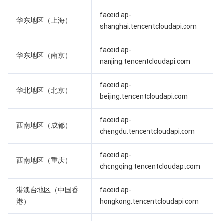
faceid.ap-
业务安全
云数据库 Tendis
数据库智能管家 DBbrain
负载均衡
数据安全治理中心
华东地区（上海）
shanghai.tencentcloudapi.com
安全服务
时序数据库 CTSDB
数据库管理中心
网关负载均衡
密钥管理系统
验证码
faceid.ap-
华东地区（南京）
nanjing.tencentcloudapi.com
云安全
专线接入
凭据管理系统
文本内容安全
渗透测试服务
faceid.ap-
华北地区（北京）
应用安全
云联网
堡垒机
图片内容安全
安全服务平台
云防火墙
beijing.tencentcloudapi.com
域名与网站
弹性网卡
数据安全审计
音频内容安全
Web 应用防火墙
移动应用安全
faceid.ap-
西南地区（成都）
chengdu.tencentcloudapi.com
企业应用
NAT 网关
视频内容安全
主机安全
安全凭证服务
域名注册
faceid.ap-
西南地区（重庆）
办公协同
对等连接
账号风控平台
容器安全服务
SSL 证书
腾讯微卡
chongqing.tencentcloudapi.com
港澳台地区（中国香
faceid.ap-
大数据
网络流日志
风险识别 RCE
云安全中心
私有域解析 Private DNS
腾讯电子签
港）
hongkong.tencentcloudapi.com
AI 基础产品
Anycast 公网加速
游戏安全
漏洞扫描服务
移动解析 HTTPDNS
腾讯会议
弹性 MapReduce