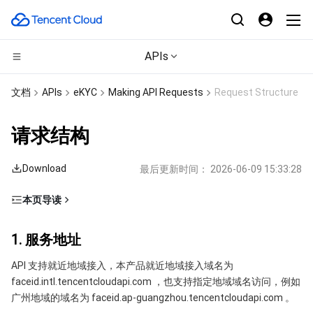
APIs
CDN与边缘平台
文档
APIs
eKYC
Making API Requests
Request Structure
计算
边缘安全加速平台 EO
请求结构
边缘计算
内容分发网络 CDN
云服务器
Download
最后更新时间：
2026-06-09 15:33:28
高性能计算
全站加速网络
轻量应用服务器
边缘计算机器
本页导读
1. 服务地址
容器
DDoS 防护
裸金属云服务器
批量计算
1. 服务地址
2. 通信协议
分布式云
安全加速 SCDN
GPU 云服务器
高性能计算集群
容器服务
API 支持就近地域接入，本产品就近地域接入域名为
3. 请求方法
faceid.intl.tencentcloudapi.com ，也支持指定地域域名访问，例如
4. 字符编码
微服务
多网聚合加速（腾讯云聚通）
专用宿主机
服务网格
本地专用集群
广州地域的域名为 faceid.ap-guangzhou.tencentcloudapi.com 。