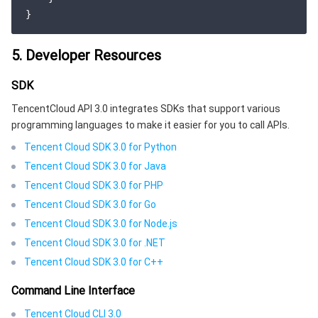
监控与运维
智能预问诊
智能顾问
云原生构建
云开发 CloudBase
API 与工具
标签
腾讯云代码助手
腾讯云可观测平台
5. Developer Resources
软件产品公告专区
云资源自动化 for Terraform
腾讯云代码分析
应用性能监控
云迁移
SDK
TencentCloud API 3.0 integrates SDKs that support various
专有云软件
访问管理
腾讯云超级应用服务
前端性能监控
云 API
软件产品生命周期公告
programming languages to make it easier for you to call APIs.
Tencent Cloud SDK 3.0 for Python
腾讯云数据库
操作审计
云拨测
腾讯云命令行工具
腾讯专有云企业版 TCE
Tencent Cloud SDK 3.0 for Java
Tencent Cloud SDK 3.0 for PHP
其他文档
配置审计
Prometheus 监控服务
腾讯专有云PaaS平台 TCS
TDSQL
Tencent Cloud SDK 3.0 for Go
大数据
集团账号管理
Grafana 可视化服务
渠道合作伙伴
Tencent Cloud SDK 3.0 for Node.js
Tencent Cloud SDK 3.0 for .NET
操作系统
控制中心
事件总线
账号相关
大数据处理套件 TBDS
Tencent Cloud SDK 3.0 for C++
Command Line Interface
身份识别平台
腾讯云健康看板
消息中心
TencentOS Server
Tencent Cloud CLI 3.0