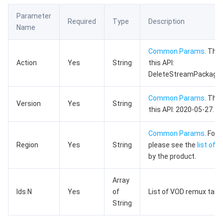
数据安全
游戏数据库 TcaplusDB
数据库专家服务
私有网络
Parameter
Required
Type
Description
Name
业务安全
云数据库 Tendis
数据库智能管家 DBbrain
负载均衡
数据安全治理中心
Common Params
. The
Action
Yes
String
this API:
安全服务
时序数据库 CTSDB
数据库管理中心
网关负载均衡
密钥管理系统
验证码
DeleteStreamPackage
云安全
专线接入
凭据管理系统
文本内容安全
渗透测试服务
Common Params
. The
Version
Yes
String
this API: 2020-05-27.
应用安全
云联网
堡垒机
图片内容安全
安全服务平台
云防火墙
Common Params
. For
域名与网站
弹性网卡
数据安全审计
音频内容安全
Web 应用防火墙
移动应用安全
Region
Yes
String
please see the
list of 
by the product.
企业应用
NAT 网关
视频内容安全
主机安全
安全凭证服务
域名注册
Array
办公协同
对等连接
账号风控平台
容器安全服务
SSL 证书
腾讯微卡
Ids.N
Yes
of
List of VOD remux task 
String
大数据
网络流日志
风险识别 RCE
云安全中心
私有域解析 Private DNS
腾讯电子签