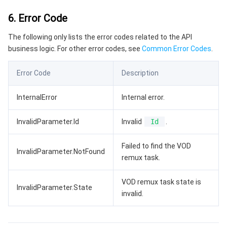
云顾问 - 混沌演练
云顾问-Tencent RTC 云助手
控制台相关
6. Error Code
地域管理系统
云压测
费用中心
The following only lists the error codes related to the API
business logic. For other error codes, see
Common Error Codes
.
配额中心
认证信息
Error Code
Description
资源中心
政策与规范
InternalError
Internal error.
第三方
InvalidParameter.Id
Invalid
Id
.
服务计划
Failed to find the VOD
InvalidParameter.NotFound
remux task.
腾讯云培训认证
VOD remux task state is
InvalidParameter.State
合作伙伴支持计划
invalid.