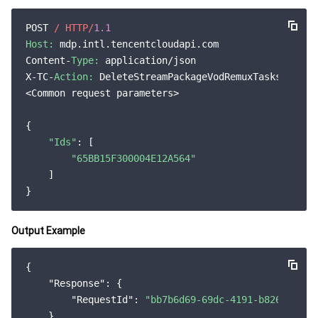
POST 
/ HTTP/
1.1
媒体点播
多模态智能数据湖 TCLake
腾讯混元大模型
消息队列 Pulsar 版
邮件推送
实时音视频
媒体直播
Host:
 mdp.intl.tencentcloudapi.com

Content-
Type:
 application/json

媒体处理
大模型服务平台 TokenHub
消息队列 MQTT 版
实时互动-教育版
媒体包装
直播录制
X-TC-
Action:
 DeleteStreamPackageVodRemuxTasks

<Common request parameters>

视频终端SDK
消息队列 CMQ 版
实时互动-工业能源版
媒体传输
媒体处理
{

教育服务
消息队列 CMQ
游戏多媒体引擎
云直播
应用云渲染
直播 SDK
"Ids"
: [

"65BB15F300004E12A564"
    ]

医疗服务
云联络中心
云点播
云桌面
短视频 SDK
互动白板
云资源管理
腾讯特效 SDK
腾讯健康组学平台
Output Example
开发者工具
数智医疗影像平台
API
{

"Response"
: {

Low Code
智能导诊
SDK
云市场
"RequestId"
: 
"bb7b6d69-69dc-4191-b826-56aaa
    }
