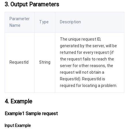
3. Output Parameters
AI 基础产品
Anycast 公网加速
游戏安全
漏洞扫描服务
移动解析 HTTPDNS
腾讯会议
弹性 MapReduce
Parameter
Type
Description
AI 应用产品
共享带宽包
防火墙管理
DNSPod
腾讯乐享
Elasticsearch Service
人脸识别
Name
The unique request ID,
AI 平台产品
VPN 连接
云解析 DNS
腾讯云企业网盘
流计算 Oceanus
语音合成
腾讯云智能数智人
generated by the server, will be
returned for every request (if
腾讯大模型
私有连接
数据湖计算
语音识别
人脸核身
腾讯云大模型训推平台TI-ONE
the request fails to reach the
RequestId
String
server for other reasons, the
物联网
弹性公网 IP
腾讯云数据仓库 TCHouse-C
机器翻译
智能音乐平台
腾讯云智能体开发平台
request will not obtain a
RequestId). RequestId is
消息队列
全球应用加速
腾讯云数据仓库 TCHouse-D
文字识别
知识引擎原子能力
物联网通信
required for locating a problem.
通信服务
腾讯云数据仓库 TCHouse-P
人脸融合
大模型图像创作引擎
消息队列 CKafka 版
4. Example
Example1 Sample request
实时互动
数据开发治理平台 WeData
大模型视频创作引擎
消息队列 RocketMQ 版
短信
Input Example
视频服务
腾讯云 BI
腾讯混元生3D
消息队列 RabbitMQ 版
移动推送
即时通信 IM