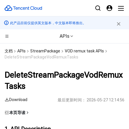
此产品目前仅提供英文版本，中文版本即将推出。
APIs
CDN与边缘平台
文档
APIs
StreamPackage
VOD remux task APIs
DeleteStreamPackageVodRemuxTasks
计算
边缘安全加速平台 EO
DeleteStreamPackageVodRemux
高性能计算
内容分发网络 CDN
云服务器
Tasks
边缘计算
全站加速网络
轻量应用服务器
批量计算
Download
最后更新时间：
2026-05-27 12:14:56
容器
DDoS 防护
裸金属云服务器
高性能计算集群
边缘计算机器
本页导读
分布式云
安全加速 SCDN
GPU 云服务器
容器服务
1. API Description