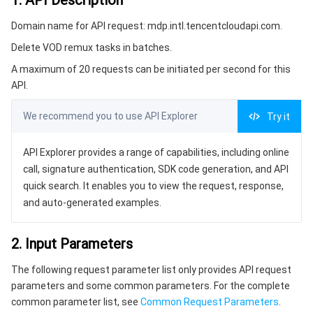
1. API Description
2. Input Parameters
微服务
多网聚合加速（腾讯云聚通）
专用宿主机
服务网格
本地专用集群
Domain name for API request: mdp.intl.tencentcloudapi.com.
3. Output Parameters
Serverless
弹性伸缩
容器镜像服务
边缘可用区
弹性微服务
Delete VOD remux tasks in batches.
4. Example
A maximum of 20 requests can be initiated per second for this
Example1 Sample request
基础存储服务
自动化助手
云原生分布式云中心
专属可用区
注册配置治理
云函数
API.
5. Developer Resources
We recommend you to use API Explorer
存储数据服务
API 网关
对象存储
Try it
SDK
Command Line Interface
关系型数据库
API Explorer provides a range of capabilities, including online
文件存储
日志服务
call, signature authentication, SDK code generation, and API
6. Error Code
quick search. It enables you to view the request, response,
关系型数据库TDSQL
云硬盘
数据万象
云数据库 MySQL
and auto-generated examples.
NoSQL 数据库
云 HDFS
智能媒资托管
云数据库 MariaDB
TDSQL-C MySQL 版
2. Input Parameters
数据库 SaaS 服务
数据加速器 GooseFS
云数据库 PostgreSQL
TDSQL MySQL 版
腾讯云分布式缓存数据库（兼容 Redis）
The following request parameter list only provides API request
parameters and some common parameters. For the complete
网络
云数据库 SQL Server
TDSQL Boundless
云数据库 MongoDB
数据传输服务
common parameter list, see
Common Request Parameters
.