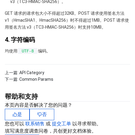
v3（TC3-HMAC-SHA256）。
地域管理系统
云压测
费用中心
GET 请求的请求包大小不得超过32KB。POST 请求使用签名方法
v1（HmacSHA1、HmacSHA256）时不得超过1MB。POST 请求使
配额中心
认证信息
用签名方法 v3（TC3-HMAC-SHA256）时支持10MB。
资源中心
政策与规范
4. 字符编码
均使用
UTF-8
编码。
第三方
服务计划
上一篇:
API Category
下一篇:
Common Params
腾讯云培训认证
帮助和支持
合作伙伴支持计划
本页内容是否解决了您的问题？
是
否
您也可以
联系销售
或
提交工单
以寻求帮助。
填写满意度调查问卷，共创更好文档体验。