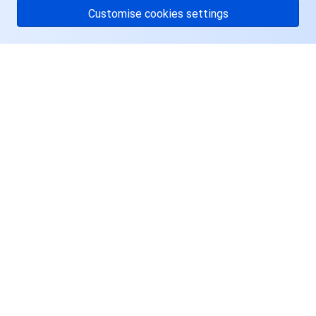
Customise cookies settings
关于腾讯云
服务与支持
资源
用户中心
Facebook
Twitter
Linkedin
Copyright © 2013-
2026
Tencent Cloud. All Rights Reserved.