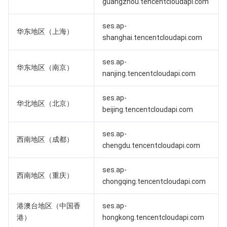
guangzhou.tencentcloudapi.com
业务安全
云数据库 Tendis
数据库智能管家 DBbrain
负载均衡
数据安全治理中心
ses.ap-
华东地区（上海）
shanghai.tencentcloudapi.com
安全服务
时序数据库 CTSDB
数据库管理中心
网关负载均衡
密钥管理系统
验证码
ses.ap-
云安全
华东地区（南京）
专线接入
凭据管理系统
文本内容安全
渗透测试服务
nanjing.tencentcloudapi.com
应用安全
云联网
堡垒机
图片内容安全
安全服务平台
云防火墙
ses.ap-
华北地区（北京）
beijing.tencentcloudapi.com
域名与网站
弹性网卡
数据安全审计
音频内容安全
Web 应用防火墙
移动应用安全
ses.ap-
西南地区（成都）
企业应用
NAT 网关
视频内容安全
主机安全
安全凭证服务
域名注册
chengdu.tencentcloudapi.com
ses.ap-
办公协同
对等连接
账号风控平台
容器安全服务
SSL 证书
腾讯微卡
西南地区（重庆）
chongqing.tencentcloudapi.com
大数据
网络流日志
风险识别 RCE
云安全中心
私有域解析 Private DNS
腾讯电子签
港澳台地区（中国香
ses.ap-
港）
hongkong.tencentcloudapi.com
AI 基础产品
Anycast 公网加速
游戏安全
漏洞扫描服务
移动解析 HTTPDNS
腾讯会议
弹性 MapReduce