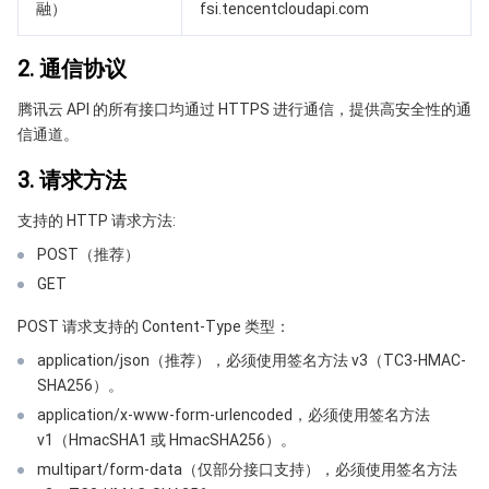
融）
fsi.tencentcloudapi.com
API 与工具
标签
腾讯云代码助手
腾讯云可观测平台
2. 通信协议
软件产品公告专区
云资源自动化 for Terraform
腾讯云代码分析
应用性能监控
云迁移
腾讯云 API 的所有接口均通过 HTTPS 进行通信，提供高安全性的通
专有云软件
访问管理
腾讯云超级应用服务
前端性能监控
云 API
软件产品生命周期公告
信通道。
3. 请求方法
腾讯云数据库
操作审计
云拨测
腾讯云命令行工具
腾讯专有云企业版 TCE
支持的 HTTP 请求方法:
其他文档
配置审计
Prometheus 监控服务
腾讯专有云PaaS平台 TCS
TDSQL
POST（推荐）
GET
大数据
集团账号管理
Grafana 可视化服务
渠道合作伙伴
POST 请求支持的 Content-Type 类型：
操作系统
控制中心
事件总线
账号相关
大数据处理套件 TBDS
application/json（推荐），必须使用签名方法 v3（TC3-HMAC-
SHA256）。
身份识别平台
腾讯云健康看板
消息中心
TencentOS Server
application/x-www-form-urlencoded，必须使用签名方法
v1（HmacSHA1 或 HmacSHA256）。
云顾问 - 混沌演练
云顾问-Tencent RTC 云助手
控制台相关
multipart/form-data（仅部分接口支持），必须使用签名方法