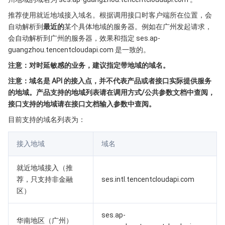
Serverless
弹性伸缩
容器镜像服务
边缘可用区
弹性微服务
推荐使用就近地域接入域名。根据调用接口时客户端所在位置，会
自动解析到
最近的
某个具体地域的服务器。例如在广州发起请求，
基础存储服务
自动化助手
云原生分布式云中心
专属可用区
API 网关
云函数
会自动解析到广州的服务器，效果和指定 ses.ap-
guangzhou.tencentcloudapi.com 是一致的。
存储数据服务
注册配置治理
对象存储
注意：对时延敏感的业务，建议指定带地域的域名。
注意：域名是 API 的接入点，并不代表产品或者接口实际提供服务
关系型数据库
文件存储
日志服务
的地域。产品支持的地域列表请在调用方式/公共参数文档中查阅，
接口支持的地域请在接口文档输入参数中查阅。
关系型数据库TDSQL
云硬盘
数据万象
云数据库 MySQL
目前支持的域名列表为：
NoSQL 数据库
云 HDFS
智能媒资托管
云数据库 MariaDB
TDSQL-C MySQL 版
接入地域
域名
数据库 SaaS 服务
数据加速器 GooseFS
云数据库 PostgreSQL
TDSQL MySQL 版
腾讯云分布式缓存数据库（兼容 Redis）
就近地域接入（推
荐，只支持非金融
ses.intl.tencentcloudapi.com
网络
云数据库 SQL Server
TDSQL Boundless
云数据库 MongoDB
数据传输服务
区）
数据安全
游戏数据库 TcaplusDB
数据库专家服务
私有网络
ses.ap-
华南地区（广州）