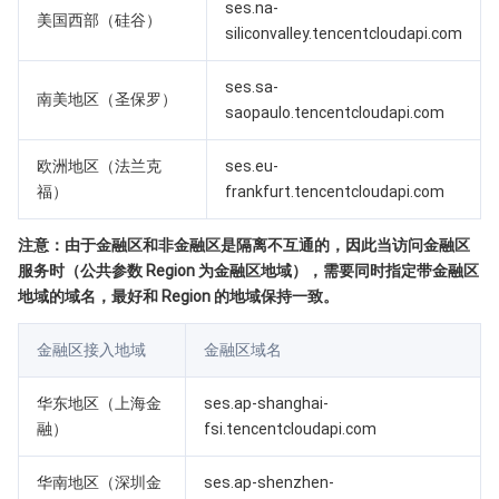
媒体点播
多模态智能数据湖 TCLake
腾讯混元大模型
消息队列 Pulsar 版
邮件推送
实时音视频
媒体直播
ses.na-
美国西部（硅谷）
siliconvalley.tencentcloudapi.com
媒体处理
大模型服务平台 TokenHub
消息队列 MQTT 版
实时互动-教育版
媒体包装
直播录制
ses.sa-
南美地区（圣保罗）
saopaulo.tencentcloudapi.com
视频终端SDK
消息队列 CMQ 版
实时互动-工业能源版
媒体传输
媒体处理
欧洲地区（法兰克
ses.eu-
教育服务
消息队列 CMQ
游戏多媒体引擎
云直播
应用云渲染
直播 SDK
福）
frankfurt.tencentcloudapi.com
医疗服务
云联络中心
云点播
云桌面
短视频 SDK
互动白板
注意：由于金融区和非金融区是隔离不互通的，因此当访问金融区
服务时（公共参数 Region 为金融区地域），需要同时指定带金融区
云资源管理
腾讯特效 SDK
腾讯健康组学平台
地域的域名，最好和 Region 的地域保持一致。
开发者工具
数智医疗影像平台
API
金融区接入地域
金融区域名
Low Code
智能导诊
SDK
云市场
华东地区（上海金
ses.ap-shanghai-
融）
fsi.tencentcloudapi.com
监控与运维
智能预问诊
智能顾问
云原生构建
云开发 CloudBase
华南地区（深圳金
ses.ap-shenzhen-