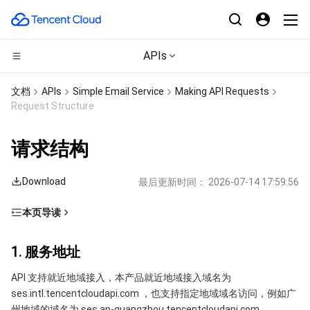
APIs
CDN与边缘平台
文档
APIs
Simple Email Service
Making API Requests
Request Structure
计算
边缘安全加速平台 EO
请求结构
高性能计算
内容分发网络 CDN
云服务器
Download
最后更新时间：
2026-07-14 17:59:56
边缘计算
全站加速网络
轻量应用服务器
批量计算
本页导读
容器
DDoS 防护
裸金属云服务器
高性能计算集群
边缘计算机器
1. 服务地址
1. 服务地址
分布式云
安全加速 SCDN
GPU 云服务器
容器服务
2. 通信协议
API 支持就近地域接入，本产品就近地域接入域名为
3. 请求方法
微服务
多网聚合加速（腾讯云聚通）
专用宿主机
服务网格
本地专用集群
ses.intl.tencentcloudapi.com ，也支持指定地域域名访问，例如广
4. 字符编码
州地域的域名为 ses.ap-guangzhou.tencentcloudapi.com 。