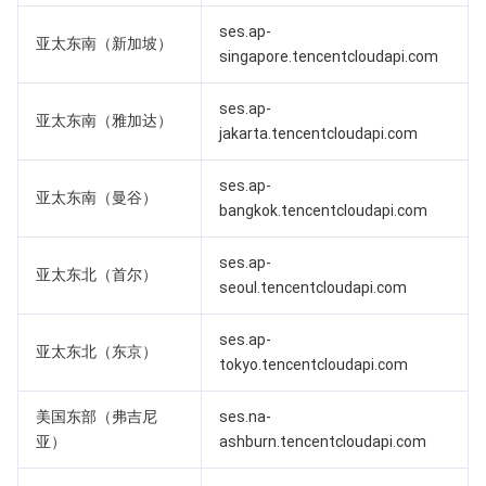
ses.ap-
亚太东南（新加坡）
AI 应用产品
共享带宽包
防火墙管理
DNSPod
腾讯乐享
Elasticsearch Service
人脸识别
singapore.tencentcloudapi.com
AI 平台产品
VPN 连接
云解析 DNS
腾讯云企业网盘
流计算 Oceanus
语音合成
腾讯云智能数智人
ses.ap-
亚太东南（雅加达）
jakarta.tencentcloudapi.com
腾讯大模型
私有连接
数据湖计算
语音识别
人脸核身
腾讯云大模型训推平台TI-ONE
ses.ap-
亚太东南（曼谷）
bangkok.tencentcloudapi.com
物联网
弹性公网 IP
腾讯云数据仓库 TCHouse-C
机器翻译
智能音乐平台
腾讯云智能体开发平台
ses.ap-
消息队列
全球应用加速
腾讯云数据仓库 TCHouse-D
文字识别
知识引擎原子能力
物联网通信
亚太东北（首尔）
seoul.tencentcloudapi.com
通信服务
腾讯云数据仓库 TCHouse-P
人脸融合
大模型图像创作引擎
消息队列 CKafka 版
ses.ap-
亚太东北（东京）
tokyo.tencentcloudapi.com
实时互动
数据开发治理平台 WeData
大模型视频创作引擎
消息队列 RocketMQ 版
短信
美国东部（弗吉尼
ses.na-
视频服务
腾讯云 BI
腾讯混元生3D
消息队列 RabbitMQ 版
移动推送
即时通信 IM
亚）
ashburn.tencentcloudapi.com