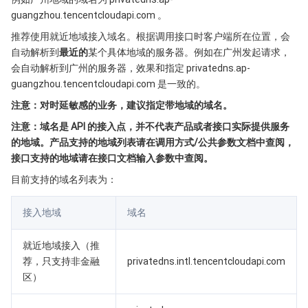
Serverless
弹性伸缩
容器镜像服务
边缘可用区
弹性微服务
guangzhou.tencentcloudapi.com 。
推荐使用就近地域接入域名。根据调用接口时客户端所在位置，会
基础存储服务
自动化助手
云原生分布式云中心
专属可用区
注册配置治理
云函数
自动解析到
最近的
某个具体地域的服务器。例如在广州发起请求，
会自动解析到广州的服务器，效果和指定 privatedns.ap-
guangzhou.tencentcloudapi.com 是一致的。
存储数据服务
API 网关
对象存储
注意：对时延敏感的业务，建议指定带地域的域名。
关系型数据库
文件存储
日志服务
注意：域名是 API 的接入点，并不代表产品或者接口实际提供服务
的地域。产品支持的地域列表请在调用方式/公共参数文档中查阅，
关系型数据库TDSQL
云硬盘
数据万象
云数据库 MySQL
接口支持的地域请在接口文档输入参数中查阅。
目前支持的域名列表为：
NoSQL 数据库
云 HDFS
智能媒资托管
云数据库 MariaDB
TDSQL-C MySQL 版
接入地域
域名
数据库 SaaS 服务
数据加速器 GooseFS
云数据库 PostgreSQL
TDSQL MySQL 版
腾讯云分布式缓存数据库（兼容 Redis）
就近地域接入（推
网络
云数据库 SQL Server
TDSQL Boundless
云数据库 MongoDB
数据传输服务
荐，只支持非金融
privatedns.intl.tencentcloudapi.com
区）
数据安全
游戏数据库 TcaplusDB
数据库专家服务
私有网络