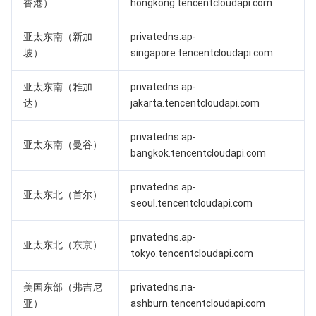
香港）
hongkong.tencentcloudapi.com
AI 应用产品
共享带宽包
防火墙管理
DNSPod
腾讯乐享
Elasticsearch Service
人脸识别
亚太东南（新加
privatedns.ap-
坡）
singapore.tencentcloudapi.com
AI 平台产品
VPN 连接
云解析 DNS
腾讯云企业网盘
流计算 Oceanus
语音合成
腾讯云智能数智人
亚太东南（雅加
privatedns.ap-
腾讯大模型
私有连接
数据湖计算
语音识别
人脸核身
腾讯云大模型训推平台TI-ONE
达）
jakarta.tencentcloudapi.com
privatedns.ap-
物联网
弹性公网 IP
腾讯云数据仓库 TCHouse-C
机器翻译
智能音乐平台
腾讯云智能体开发平台
亚太东南（曼谷）
bangkok.tencentcloudapi.com
消息队列
全球应用加速
腾讯云数据仓库 TCHouse-D
文字识别
知识引擎原子能力
物联网通信
privatedns.ap-
亚太东北（首尔）
seoul.tencentcloudapi.com
通信服务
腾讯云数据仓库 TCHouse-P
人脸融合
大模型图像创作引擎
消息队列 CKafka 版
privatedns.ap-
亚太东北（东京）
实时互动
数据开发治理平台 WeData
大模型视频创作引擎
消息队列 RocketMQ 版
短信
tokyo.tencentcloudapi.com
视频服务
腾讯云 BI
腾讯混元生3D
消息队列 RabbitMQ 版
移动推送
即时通信 IM
美国东部（弗吉尼
privatedns.na-
亚）
ashburn.tencentcloudapi.com