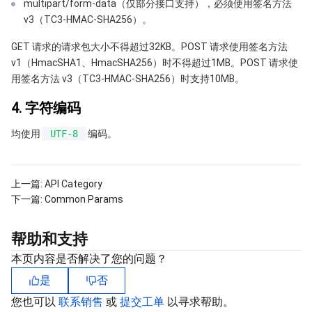
multipart/form-data（仅部分接口支持），必须使用签名方法
地域管理系统
云压测
费用中心
v3（TC3-HMAC-SHA256）。
GET 请求的请求包大小不得超过32KB。POST 请求使用签名方法
配额中心
认证信息
v1（HmacSHA1、HmacSHA256）时不得超过1MB。POST 请求使
用签名方法 v3（TC3-HMAC-SHA256）时支持10MB。
资源中心
政策与规范
4. 字符编码
第三方
均使用
UTF-8
编码。
服务计划
上一篇:
API Category
腾讯云培训认证
下一篇:
Common Params
合作伙伴支持计划
帮助和支持
本页内容是否解决了您的问题？
是
否
您也可以
联系销售
或
提交工单
以寻求帮助。