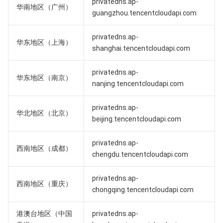
privatedns.ap-
华南地区（广州）
guangzhou.tencentcloudapi.com
业务安全
云数据库 Tendis
数据库智能管家 DBbrain
负载均衡
数据安全治理中心
privatedns.ap-
安全服务
时序数据库 CTSDB
数据库管理中心
网关负载均衡
密钥管理系统
验证码
华东地区（上海）
shanghai.tencentcloudapi.com
云安全
专线接入
凭据管理系统
文本内容安全
渗透测试服务
privatedns.ap-
华东地区（南京）
nanjing.tencentcloudapi.com
应用安全
云联网
堡垒机
图片内容安全
安全服务平台
云防火墙
privatedns.ap-
华北地区（北京）
域名与网站
弹性网卡
数据安全审计
音频内容安全
Web 应用防火墙
移动应用安全
beijing.tencentcloudapi.com
企业应用
NAT 网关
视频内容安全
主机安全
安全凭证服务
域名注册
privatedns.ap-
西南地区（成都）
chengdu.tencentcloudapi.com
办公协同
对等连接
账号风控平台
容器安全服务
SSL 证书
腾讯微卡
privatedns.ap-
西南地区（重庆）
chongqing.tencentcloudapi.com
大数据
网络流日志
风险识别 RCE
云安全中心
私有域解析 Private DNS
腾讯电子签
港澳台地区（中国
privatedns.ap-
AI 基础产品
Anycast 公网加速
游戏安全
漏洞扫描服务
移动解析 HTTPDNS
腾讯会议
弹性 MapReduce