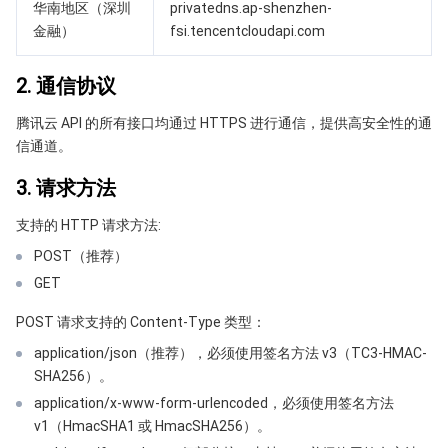
华南地区（深圳
privatedns.ap-shenzhen-
API 与工具
标签
腾讯云代码助手
腾讯云可观测平台
金融）
fsi.tencentcloudapi.com
软件产品公告专区
云资源自动化 for Terraform
腾讯云代码分析
应用性能监控
云迁移
2. 通信协议
专有云软件
访问管理
腾讯云超级应用服务
前端性能监控
云 API
软件产品生命周期公告
腾讯云 API 的所有接口均通过 HTTPS 进行通信，提供高安全性的通
信通道。
腾讯云数据库
操作审计
云拨测
腾讯云命令行工具
腾讯专有云企业版 TCE
3. 请求方法
其他文档
配置审计
Prometheus 监控服务
腾讯专有云PaaS平台 TCS
TDSQL
支持的 HTTP 请求方法:
POST（推荐）
大数据
集团账号管理
Grafana 可视化服务
渠道合作伙伴
GET
操作系统
控制中心
事件总线
账号相关
大数据处理套件 TBDS
POST 请求支持的 Content-Type 类型：
application/json（推荐），必须使用签名方法 v3（TC3-HMAC-
身份识别平台
腾讯云健康看板
消息中心
TencentOS Server
SHA256）。
application/x-www-form-urlencoded，必须使用签名方法
云顾问 - 混沌演练
云顾问-Tencent RTC 云助手
控制台相关
v1（HmacSHA1 或 HmacSHA256）。