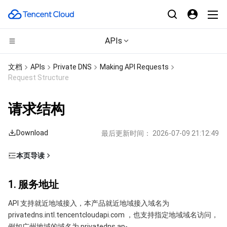
APIs
CDN与边缘平台
文档
APIs
Private DNS
Making API Requests
Request Structure
计算
边缘安全加速平台 EO
请求结构
高性能计算
内容分发网络 CDN
云服务器
Download
最后更新时间：
2026-07-09 21:12:49
边缘计算
全站加速网络
轻量应用服务器
批量计算
本页导读
容器
DDoS 防护
裸金属云服务器
高性能计算集群
边缘计算机器
1. 服务地址
1. 服务地址
分布式云
安全加速 SCDN
GPU 云服务器
容器服务
2. 通信协议
API 支持就近地域接入，本产品就近地域接入域名为
3. 请求方法
微服务
多网聚合加速（腾讯云聚通）
专用宿主机
服务网格
本地专用集群
privatedns.intl.tencentcloudapi.com ，也支持指定地域域名访问，
4. 字符编码
例如广州地域的域名为 privatedns.ap-