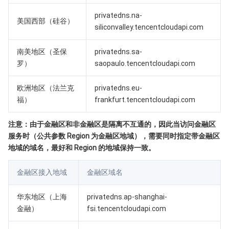
媒体点播
多模态智能数据湖 TCLake
腾讯混元大模型
消息队列 Pulsar 版
邮件推送
实时音视频
媒体直播
privatedns.na-
美国西部（硅谷）
媒体处理
大模型服务平台 TokenHub
消息队列 MQTT 版
实时互动-教育版
媒体包装
直播录制
siliconvalley.tencentcloudapi.com
南美地区（圣保
privatedns.sa-
视频终端SDK
消息队列 CMQ 版
实时互动-工业能源版
媒体传输
媒体处理
罗）
saopaulo.tencentcloudapi.com
教育服务
消息队列 CMQ
游戏多媒体引擎
云直播
应用云渲染
直播 SDK
欧洲地区（法兰克
privatedns.eu-
福）
frankfurt.tencentcloudapi.com
医疗服务
云联络中心
云点播
云桌面
短视频 SDK
互动白板
注意：由于金融区和非金融区是隔离不互通的，因此当访问金融区
云资源管理
腾讯特效 SDK
腾讯健康组学平台
服务时（公共参数 Region 为金融区地域），需要同时指定带金融区
地域的域名，最好和 Region 的地域保持一致。
开发者工具
数智医疗影像平台
API
金融区接入地域
金融区域名
Low Code
智能导诊
SDK
云市场
华东地区（上海
privatedns.ap-shanghai-
金融）
fsi.tencentcloudapi.com
监控与运维
智能预问诊
智能顾问
云原生构建
云开发 CloudBase