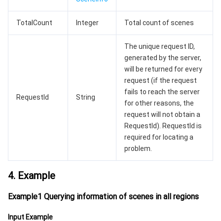
TotalCount
Integer
Total count of scenes
媒体点播
多模态智能数据湖 TCLake
腾讯混元大模型
消息队列 Pulsar 版
邮件推送
实时音视频
媒体直播
The unique request ID,
媒体处理
大模型服务平台 TokenHub
消息队列 MQTT 版
实时互动-教育版
媒体包装
直播录制
generated by the server,
will be returned for every
视频终端SDK
消息队列 CMQ 版
实时互动-工业能源版
媒体传输
媒体处理
request (if the request
fails to reach the server
RequestId
String
教育服务
消息队列 CMQ
游戏多媒体引擎
云直播
应用云渲染
直播 SDK
for other reasons, the
request will not obtain a
医疗服务
云联络中心
云点播
云桌面
短视频 SDK
互动白板
RequestId). RequestId is
required for locating a
problem.
云资源管理
腾讯特效 SDK
腾讯健康组学平台
4. Example
开发者工具
数智医疗影像平台
API
Example1 Querying information of scenes in all regions
Low Code
智能导诊
SDK
云市场
Input Example