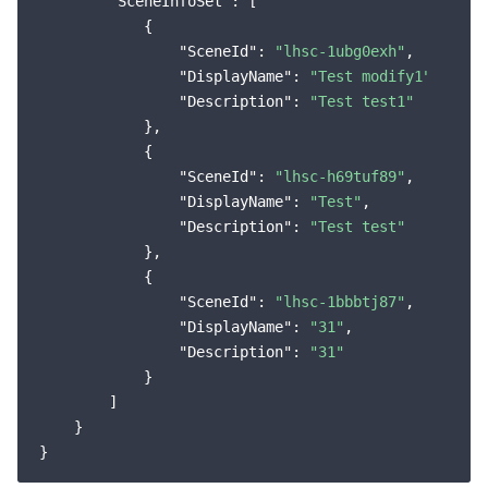
"SceneInfoSet"
: [

云顾问 - 混沌演练
云顾问-Tencent RTC 云助手
消息中心
            {

"SceneId"
: 
"lhsc-1ubg0exh"
,

地域管理系统
云压测
控制台相关
"DisplayName"
: 
"Test modify1"
,

"Description"
: 
"Test test1"
            },

配额中心
费用中心
            {

"SceneId"
: 
"lhsc-h69tuf89"
,

资源中心
认证信息
"DisplayName"
: 
"Test"
,

"Description"
: 
"Test test"
政策与规范
            },

            {

第三方
"SceneId"
: 
"lhsc-1bbbtj87"
,

"DisplayName"
: 
"31"
,

"Description"
: 
"31"
服务计划
            }

        ]

腾讯云培训认证
    }

合作伙伴支持计划