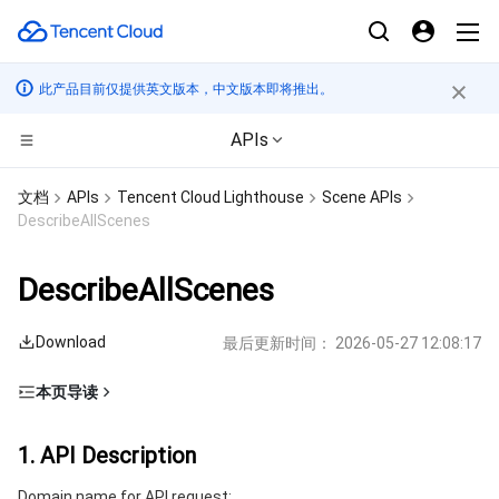
此产品目前仅提供英文版本，中文版本即将推出。
APIs
计算
文档
APIs
Tencent Cloud Lighthouse
Scene APIs
DescribeAllScenes
CDN与边缘平台
云服务器
DescribeAllScenes
边缘计算
轻量应用服务器
边缘安全加速平台 EO
Download
最后更新时间：
2026-05-27 12:08:17
高性能计算
裸金属云服务器
内容分发网络 CDN
边缘计算机器
本页导读
容器
GPU 云服务器
全站加速网络
批量计算
1. API Description
1. API Description
分布式云
专用宿主机
DDoS 防护
高性能计算集群
容器服务
2. Input Parameters
Domain name for API request: