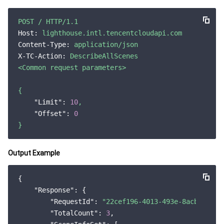
监控与运维
智能预问诊
智能顾问
云原生构建
云开发 CloudBase
POST
/
HTTP/1.1
API 与工具
标签
腾讯云代码助手
腾讯云可观测平台
Host:
lighthouse.intl.tencentcloudapi.com
Content-Type:
application/json
软件产品公告专区
云资源自动化 for Terraform
腾讯云代码分析
应用性能监控
云迁移
X-TC-Action:
DescribeAllScenes
<Common
request
parameters>
专有云软件
访问管理
腾讯云超级应用服务
前端性能监控
云 API
软件产品生命周期公告
{
"Limit":
10
,
腾讯云数据库
操作审计
云拨测
腾讯云命令行工具
腾讯专有云企业版 TCE
"Offset":
0
}
大数据
配置审计
Prometheus 监控服务
腾讯专有云PaaS平台 TCS
TDSQL
Output Example
其他文档
集团账号管理
Grafana 可视化服务
大数据处理套件 TBDS
{

操作系统
控制中心
事件总线
渠道合作伙伴
"Response"
: {

"RequestId"
: 
"22cef196-4013-493e-8acb-33a2c
身份识别平台
腾讯云健康看板
账号相关
TencentOS Server
"TotalCount"
: 
3
,
