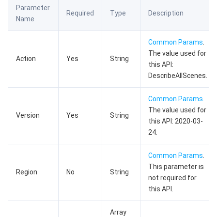
Parameter
数据安全
游戏数据库 TcaplusDB
数据库专家服务
私有网络
Required
Type
Description
Name
业务安全
云数据库 Tendis
数据库智能管家 DBbrain
负载均衡
数据安全治理中心
Common Params
.
The value used for
Action
Yes
String
安全服务
时序数据库 CTSDB
数据库管理中心
网关负载均衡
密钥管理系统
验证码
this API:
DescribeAllScenes.
云安全
专线接入
凭据管理系统
文本内容安全
渗透测试服务
Common Params
.
The value used for
应用安全
云联网
堡垒机
图片内容安全
安全服务平台
云防火墙
Version
Yes
String
this API: 2020-03-
24.
域名与网站
弹性网卡
数据安全审计
音频内容安全
Web 应用防火墙
移动应用安全
Common Params
.
企业应用
NAT 网关
视频内容安全
主机安全
安全凭证服务
域名注册
This parameter is
Region
No
String
not required for
办公协同
对等连接
账号风控平台
容器安全服务
SSL 证书
腾讯微卡
this API.
大数据
网络流日志
风险识别 RCE
云安全中心
私有域解析 Private DNS
腾讯电子签
Array