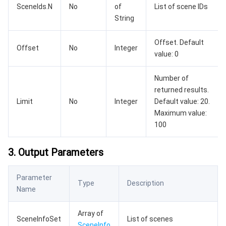
SceneIds.N
No
of
List of scene IDs
AI 基础产品
Anycast 公网加速
游戏安全
漏洞扫描服务
移动解析 HTTPDNS
腾讯会议
弹性 MapReduce
String
Offset. Default
AI 应用产品
共享带宽包
防火墙管理
DNSPod
腾讯乐享
Elasticsearch Service
人脸识别
Offset
No
Integer
value: 0
AI 平台产品
VPN 连接
云解析 DNS
腾讯云企业网盘
流计算 Oceanus
语音合成
腾讯云智能数智人
Number of
returned results.
腾讯大模型
私有连接
数据湖计算
语音识别
人脸核身
腾讯云大模型训推平台TI-ONE
Limit
No
Integer
Default value: 20.
Maximum value:
物联网
弹性公网 IP
腾讯云数据仓库 TCHouse-C
机器翻译
智能音乐平台
腾讯云智能体开发平台
100
消息队列
全球应用加速
腾讯云数据仓库 TCHouse-D
文字识别
知识引擎原子能力
物联网通信
3. Output Parameters
通信服务
腾讯云数据仓库 TCHouse-P
人脸融合
大模型图像创作引擎
消息队列 CKafka 版
Parameter
Type
Description
Name
实时互动
数据开发治理平台 WeData
大模型视频创作引擎
消息队列 RocketMQ 版
短信
Array of
SceneInfoSet
List of scenes
视频服务
腾讯云 BI
腾讯混元生3D
消息队列 RabbitMQ 版
移动推送
即时通信 IM
SceneInfo