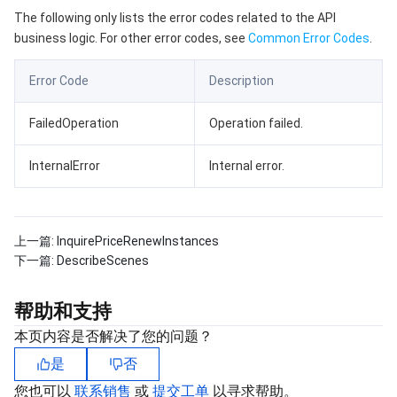
The following only lists the error codes related to the API
business logic. For other error codes, see
Common Error Codes
.
Error Code
Description
FailedOperation
Operation failed.
InternalError
Internal error.
上一篇:
InquirePriceRenewInstances
下一篇:
DescribeScenes
帮助和支持
本页内容是否解决了您的问题？
是
否
您也可以
联系销售
或
提交工单
以寻求帮助。