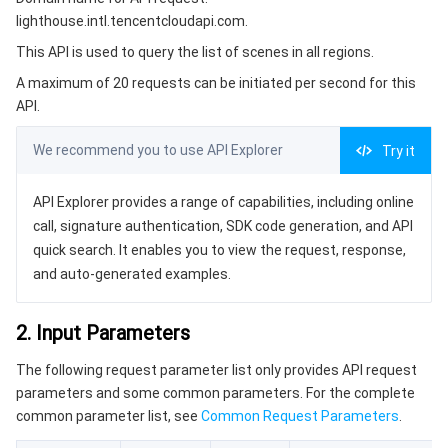
3. Output Parameters
微服务
弹性伸缩
安全加速 SCDN
服务网格
本地专用集群
lighthouse.intl.tencentcloudapi.com.
4. Example
This API is used to query the list of scenes in all regions.
Serverless
自动化助手
多网聚合加速（腾讯云聚通）
容器镜像服务
边缘可用区
弹性微服务
Example1 Querying information of scenes in all regions
A maximum of 20 requests can be initiated per second for this
5. Developer Resources
API.
基础存储服务
云原生分布式云中心
专属可用区
注册配置治理
云函数
SDK
We recommend you to use API Explorer
Try it
存储数据服务
API 网关
对象存储
Command Line Interface
API Explorer provides a range of capabilities, including online
6. Error Code
关系型数据库
文件存储
日志服务
call, signature authentication, SDK code generation, and API
quick search. It enables you to view the request, response,
关系型数据库TDSQL
云硬盘
数据万象
云数据库 MySQL
and auto-generated examples.
NoSQL 数据库
云 HDFS
智能媒资托管
云数据库 MariaDB
TDSQL-C MySQL 版
2. Input Parameters
The following request parameter list only provides API request
数据库 SaaS 服务
数据加速器 GooseFS
云数据库 PostgreSQL
TDSQL MySQL 版
腾讯云分布式缓存数据库（兼容 Redis）
parameters and some common parameters. For the complete
common parameter list, see
Common Request Parameters
.
网络
云数据库 SQL Server
TDSQL Boundless
云数据库 MongoDB
数据传输服务