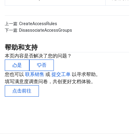
上一篇:
CreateAccessRules
下一篇:
DisassociateAccessGroups
帮助和支持
本页内容是否解决了您的问题？
是
否
您也可以
联系销售
或
提交工单
以寻求帮助。
填写满意度调查问卷，共创更好文档体验。
点击前往