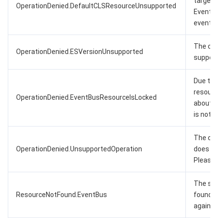
target 
OperationDenied.DefaultCLSResourceUnsupported
EventBr
event b
The cur
OperationDenied.ESVersionUnsupported
support
Due to 
resource
OperationDenied.EventBusResourceIsLocked
about 3
is not a
The cur
OperationDenied.UnsupportedOperation
does no
Please 
The spe
ResourceNotFound.EventBus
found. P
again.