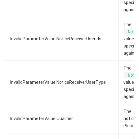
specific
again.
The
Noti
InvalidParameterValue.NoticeReceiverUserIds
value d
specific
again.
The
Noti
InvalidParameterValue.NoticeReceiverUserType
value d
specific
again.
The
InvalidParameterValue.Qualifier
not con
Please f