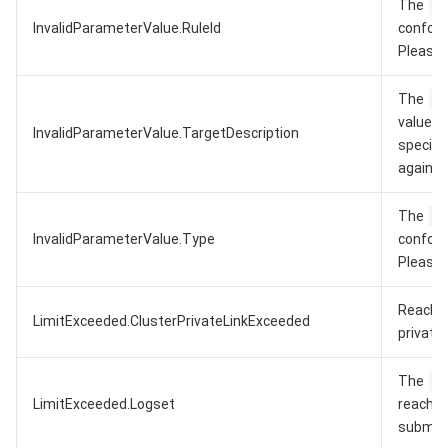
The
InvalidParameterValue.RuleId
conform
Please f
The
value d
InvalidParameterValue.TargetDescription
specific
again.
The
InvalidParameterValue.Type
conform
Please f
Reached
LimitExceeded.ClusterPrivateLinkExceeded
private 
The
LimitExceeded.Logset
reached
submit a