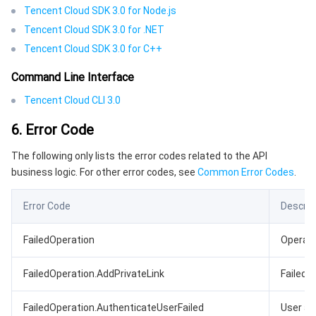
Tencent Cloud SDK 3.0 for Node.js
Tencent Cloud SDK 3.0 for .NET
Tencent Cloud SDK 3.0 for C++
Command Line Interface
Tencent Cloud CLI 3.0
6. Error Code
The following only lists the error codes related to the API
business logic. For other error codes, see
Common Error Codes
.
Error Code
Descrip
FailedOperation
Operatio
FailedOperation.AddPrivateLink
Failed t
FailedOperation.AuthenticateUserFailed
User au