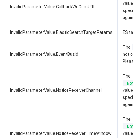
value d
InvalidParameterValue.CallbackWeComURL
specific
again.
InvalidParameterValue.ElasticSearchTargetParams
ES targ
The
InvalidParameterValue.EventBusId
not con
Please f
The
Noti
InvalidParameterValue.NoticeReceiverChannel
value d
specific
again.
The
Noti
InvalidParameterValue.NoticeReceiverTimeWindow
value d