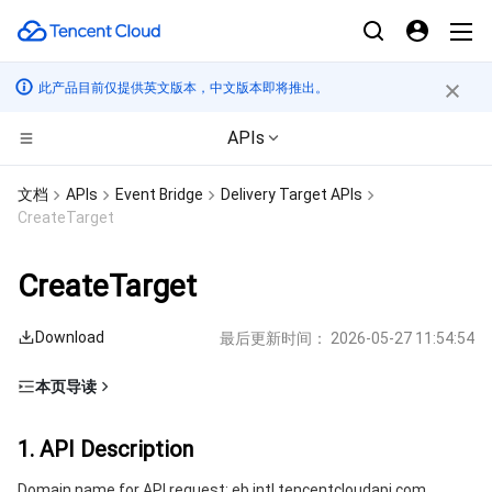
此产品目前仅提供英文版本，中文版本即将推出。
APIs
计算
文档
APIs
Event Bridge
Delivery Target APIs
CreateTarget
CDN与边缘平台
云服务器
CreateTarget
边缘计算
轻量应用服务器
边缘安全加速平台 EO
Download
最后更新时间：
2026-05-27 11:54:54
高性能计算
裸金属云服务器
内容分发网络 CDN
边缘计算机器
本页导读
容器
GPU 云服务器
全站加速网络
批量计算
1. API Description
1. API Description
分布式云
专用宿主机
DDoS 防护
高性能计算集群
容器服务
2. Input Parameters
Domain name for API request: eb.intl.tencentcloudapi.com.