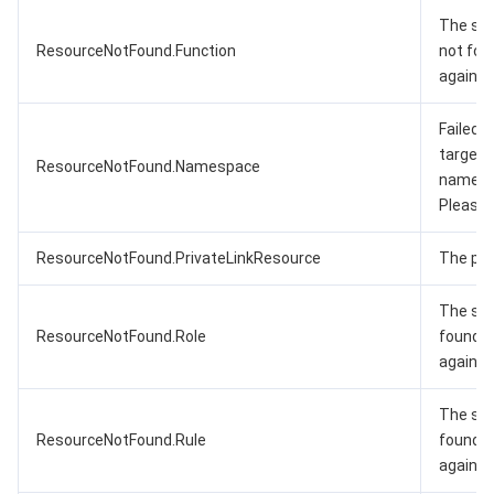
The spe
ResourceNotFound.Function
not foun
again.
Failed t
target, 
ResourceNotFound.Namespace
namesp
Please c
ResourceNotFound.PrivateLinkResource
The priv
The spe
ResourceNotFound.Role
found. P
again.
The spe
ResourceNotFound.Rule
found. P
again.