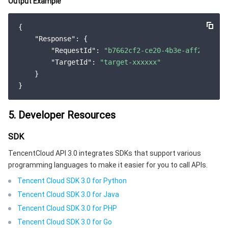
Output Example
云顾问 - 混沌演练
云顾问-Tencent RTC 云助手
消息中心
{

地域管理系统
云压测
控制台相关
"Response"
: {

"RequestId"
: 
"b7662cf2-ce20-4b3e-aff2-2cb87
配额中心
费用中心
"TargetId"
: 
"target-xxxxxx"
    }

资源中心
认证信息
5. Developer Resources
政策与规范
SDK
第三方
TencentCloud API 3.0 integrates SDKs that support various
programming languages to make it easier for you to call APIs.
服务计划
Tencent Cloud SDK 3.0 for Python
腾讯云培训认证
Tencent Cloud SDK 3.0 for Java
Tencent Cloud SDK 3.0 for PHP
合作伙伴支持计划
Tencent Cloud SDK 3.0 for Go