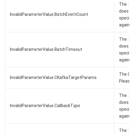
The
does no
InvalidParameterValue.BatchEventCount
specific
again.
The
does no
InvalidParameterValue.BatchTimeout
specific
again.
The CKa
InvalidParameterValue.CKafkaTargetParams
Please 
The
does no
InvalidParameterValue.CallbackType
specific
again.
The