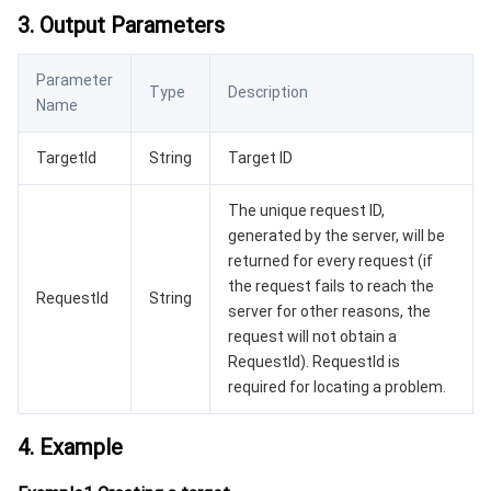
3. Output Parameters
媒体点播
多模态智能数据湖 TCLake
腾讯混元大模型
消息队列 Pulsar 版
邮件推送
实时音视频
媒体直播
Parameter
Type
Description
Name
媒体处理
大模型服务平台 TokenHub
消息队列 MQTT 版
实时互动-教育版
媒体包装
直播录制
TargetId
String
Target ID
视频终端SDK
消息队列 CMQ 版
实时互动-工业能源版
媒体传输
媒体处理
The unique request ID,
教育服务
消息队列 CMQ
游戏多媒体引擎
云直播
应用云渲染
直播 SDK
generated by the server, will be
returned for every request (if
医疗服务
云联络中心
云点播
云桌面
短视频 SDK
互动白板
the request fails to reach the
RequestId
String
server for other reasons, the
云资源管理
腾讯特效 SDK
腾讯健康组学平台
request will not obtain a
RequestId). RequestId is
开发者工具
数智医疗影像平台
API
required for locating a problem.
4. Example
Low Code
智能导诊
SDK
云市场