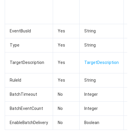
r
s
AI 基础产品
Anycast 公网加速
游戏安全
漏洞扫描服务
移动解析 HTTPDNS
腾讯会议
弹性 MapReduce
t
AI 应用产品
共享带宽包
防火墙管理
DNSPod
腾讯乐享
Elasticsearch Service
人脸识别
EventBusId
Yes
String
E
AI 平台产品
VPN 连接
云解析 DNS
腾讯云企业网盘
流计算 Oceanus
语音合成
腾讯云智能数智人
Type
Yes
String
T
腾讯大模型
私有连接
数据湖计算
语音识别
人脸核身
腾讯云大模型训推平台TI-ONE
T
TargetDescription
Yes
TargetDescription
d
物联网
弹性公网 IP
腾讯云数据仓库 TCHouse-C
机器翻译
智能音乐平台
腾讯云智能体开发平台
RuleId
Yes
String
E
消息队列
全球应用加速
腾讯云数据仓库 TCHouse-D
文字识别
知识引擎原子能力
物联网通信
BatchTimeout
No
Integer
通信服务
腾讯云数据仓库 TCHouse-P
人脸融合
大模型图像创作引擎
消息队列 CKafka 版
BatchEventCount
No
Integer
实时互动
数据开发治理平台 WeData
大模型视频创作引擎
消息队列 RocketMQ 版
短信
EnableBatchDelivery
No
Boolean
视频服务
腾讯云 BI
腾讯混元生3D
消息队列 RabbitMQ 版
移动推送
即时通信 IM