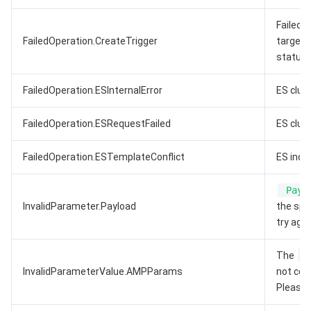
Failed t
FailedOperation.CreateTrigger
target.
status.
FailedOperation.ESInternalError
ES clust
FailedOperation.ESRequestFailed
ES clust
FailedOperation.ESTemplateConflict
ES inde
Payl
InvalidParameter.Payload
the spec
try agai
The
InvalidParameterValue.AMPParams
not con
Please f