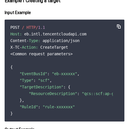
Example1 Creating a target
监控与运维
智能预问诊
智能顾问
云原生构建
云开发 CloudBase
Input Example
API 与工具
标签
腾讯云代码助手
腾讯云可观测平台
POST 
/ HTTP/
1.1
软件产品公告专区
云资源自动化 for Terraform
腾讯云代码分析
应用性能监控
云迁移
Host:
 eb.intl.tencentcloudapi.com

Content-
Type:
 application/json

专有云软件
访问管理
腾讯云超级应用服务
前端性能监控
云 API
软件产品生命周期公告
X-TC-
Action:
 CreateTarget

<Common request parameters>

腾讯云数据库
操作审计
云拨测
腾讯云命令行工具
腾讯专有云企业版 TCE
{

"EventBusId"
: 
"eb-xxxxxx"
,

大数据
配置审计
Prometheus 监控服务
腾讯专有云PaaS平台 TCS
TDSQL
"Type"
: 
"scf"
,

"TargetDescription"
: {

其他文档
集团账号管理
Grafana 可视化服务
大数据处理套件 TBDS
"ResourceDescription"
: 
"qcs::scf:ap-guangzh
    },

操作系统
控制中心
事件总线
渠道合作伙伴
"RuleId"
: 
"rule-xxxxxxx"
身份识别平台
腾讯云健康看板
账号相关
TencentOS Server