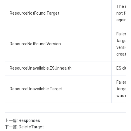
The spe
ResourceNotFound.Target
not foun
again.
Failed t
target, 
ResourceNotFound.Version
version
create i
ResourceUnavailable.ESUnhealth
ES clus
Failed t
ResourceUnavailable.Target
target,
was una
上一篇:
Responses
下一篇:
DeleteTarget