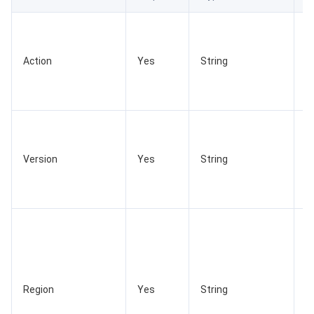
数据安全
游戏数据库 TcaplusDB
数据库专家服务
私有网络
C
P
业务安全
云数据库 Tendis
数据库智能管家 DBbrain
负载均衡
数据安全治理中心
Action
Yes
String
v
th
安全服务
时序数据库 CTSDB
数据库管理中心
网关负载均衡
密钥管理系统
验证码
C
云安全
专线接入
凭据管理系统
文本内容安全
渗透测试服务
C
P
Version
Yes
String
v
应用安全
云联网
堡垒机
图片内容安全
安全服务平台
云防火墙
th
2
域名与网站
弹性网卡
数据安全审计
音频内容安全
Web 应用防火墙
移动应用安全
C
企业应用
NAT 网关
视频内容安全
主机安全
安全凭证服务
域名注册
P
m
办公协同
对等连接
账号风控平台
容器安全服务
SSL 证书
腾讯微卡
i
Region
Yes
String
p
大数据
网络流日志
风险识别 RCE
云安全中心
私有域解析 Private DNS
腾讯电子签
t