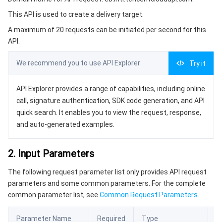
3. Output Parameters
微服务
弹性伸缩
安全加速 SCDN
服务网格
本地专用集群
This API is used to create a delivery target.
4. Example
A maximum of 20 requests can be initiated per second for this
Serverless
自动化助手
多网聚合加速（腾讯云聚通）
容器镜像服务
边缘可用区
弹性微服务
Example1 Creating a target
API.
5. Developer Resources
基础存储服务
云原生分布式云中心
专属可用区
API 网关
云函数
We recommend you to use API Explorer
Try it
SDK
存储数据服务
注册配置治理
对象存储
Command Line Interface
API Explorer provides a range of capabilities, including online
call, signature authentication, SDK code generation, and API
6. Error Code
关系型数据库
文件存储
日志服务
quick search. It enables you to view the request, response,
and auto-generated examples.
关系型数据库TDSQL
云硬盘
数据万象
云数据库 MySQL
2. Input Parameters
NoSQL 数据库
云 HDFS
智能媒资托管
云数据库 MariaDB
TDSQL-C MySQL 版
The following request parameter list only provides API request
parameters and some common parameters. For the complete
数据库 SaaS 服务
数据加速器 GooseFS
云数据库 PostgreSQL
TDSQL MySQL 版
腾讯云分布式缓存数据库（兼容 Redis）
common parameter list, see
Common Request Parameters
.
网络
云数据库 SQL Server
TDSQL Boundless
云数据库 MongoDB
数据传输服务
Parameter Name
Required
Type
D