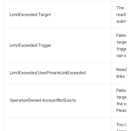
The
LimitExceeded.Target
reached
submit a
Failed t
target,
LimitExceeded.Trigger
trigger
can subm
Reached
LimitExceeded.UserPrivateLinkExceeded
links fo
Failed t
target,
OperationDenied.AccountNotExists
the curr
Please 
You can