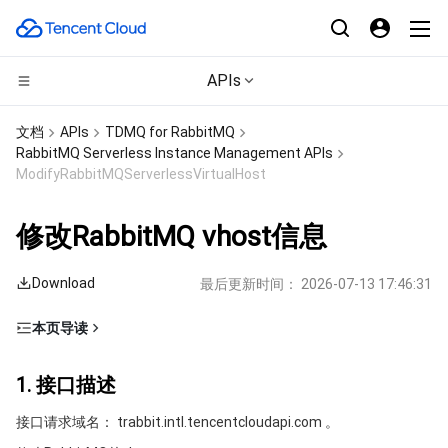
APIs
CDN与边缘平台
文档
APIs
TDMQ for RabbitMQ
RabbitMQ Serverless Instance Management APIs
计算
边缘安全加速平台 EO
ModifyRabbitMQServerlessVirtualHost
高性能计算
内容分发网络 CDN
云服务器
修改RabbitMQ vhost信息
边缘计算
全站加速网络
轻量应用服务器
批量计算
Download
最后更新时间：
2026-07-13 17:46:31
容器
DDoS 防护
裸金属云服务器
高性能计算集群
边缘计算机器
本页导读
1. 接口描述
分布式云
安全加速 SCDN
GPU 云服务器
容器服务
1. 接口描述
2. 输入参数
微服务
多网聚合加速（腾讯云聚通）
专用宿主机
服务网格
本地专用集群
接口请求域名： trabbit.intl.tencentcloudapi.com 。
3. 输出参数