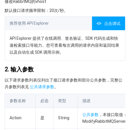
修改RabbitMQ的vhost
4. 示例
Serverless
弹性伸缩
容器镜像服务
边缘可用区
弹性微服务
默认接口请求频率限制：20次/秒。
示例1 成功
基础存储服务
自动化助手
云原生分布式云中心
专属可用区
注册配置治理
云函数
5. 开发者资源
推荐使用 API Explorer
点击调试
SDK
存储数据服务
API 网关
对象存储
API Explorer 提供了在线调用、签名验证、SDK 代码生成和快
命令行工具
速检索接口等能力。您可查看每次调用的请求内容和返回结果
关系型数据库
文件存储
日志服务
6. 错误码
以及自动生成 SDK 调用示例。
关系型数据库TDSQL
云硬盘
数据万象
云数据库 MySQL
2. 输入参数
NoSQL 数据库
云 HDFS
智能媒资托管
云数据库 MariaDB
TDSQL-C MySQL 版
以下请求参数列表仅列出了接口请求参数和部分公共参数，完整公
共参数列表见
公共请求参数
。
数据库 SaaS 服务
数据加速器 GooseFS
云数据库 PostgreSQL
TDSQL MySQL 版
腾讯云分布式缓存数据库（兼容 Redis）
参数名称
必选
类型
描述
网络
云数据库 SQL Server
TDSQL Boundless
云数据库 MongoDB
数据传输服务
公共参数
，本接口取值：
Action
是
String
ModifyRabbitMQServerle
数据安全
游戏数据库 TcaplusDB
数据库专家服务
私有网络