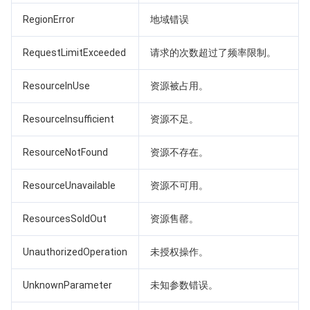
RegionError
地域错误
RequestLimitExceeded
请求的次数超过了频率限制。
ResourceInUse
资源被占用。
ResourceInsufficient
资源不足。
ResourceNotFound
资源不存在。
ResourceUnavailable
资源不可用。
ResourcesSoldOut
资源售罄。
UnauthorizedOperation
未授权操作。
UnknownParameter
未知参数错误。