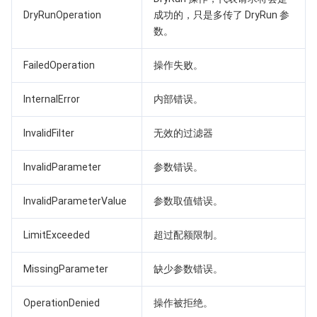
DryRunOperation
成功的，只是多传了 DryRun 参
地域管理系统
云压测
费用中心
数。
配额中心
认证信息
FailedOperation
操作失败。
资源中心
政策与规范
InternalError
内部错误。
第三方
InvalidFilter
无效的过滤器
服务计划
InvalidParameter
参数错误。
腾讯云培训认证
InvalidParameterValue
参数取值错误。
合作伙伴支持计划
LimitExceeded
超过配额限制。
MissingParameter
缺少参数错误。
OperationDenied
操作被拒绝。