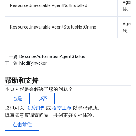
Agent
ResourceUnavailable.AgentNotInstalled
装。
Agent
ResourceUnavailable.AgentStatusNotOnline
线。
上一篇:
DescribeAutomationAgentStatus
下一篇:
ModifyInvoker
帮助和支持
本页内容是否解决了您的问题？
是
否
您也可以
联系销售
或
提交工单
以寻求帮助。
填写满意度调查问卷，共创更好文档体验。
点击前往