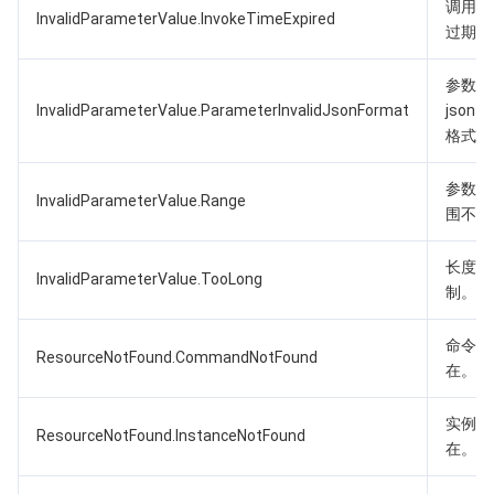
调用时
InvalidParameterValue.InvokeTimeExpired
过期。
参数为
InvalidParameterValue.ParameterInvalidJsonFormat
json st
格式。
参数取
InvalidParameterValue.Range
围不合
长度超
InvalidParameterValue.TooLong
制。
命令不
ResourceNotFound.CommandNotFound
在。
实例不
ResourceNotFound.InstanceNotFound
在。