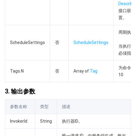
媒体点播
多模态智能数据湖 TCLake
腾讯混元大模型
消息队列 Pulsar 版
邮件推送
实时音视频
媒体直播
Descri
接口获取命令
媒体处理
大模型服务平台 TokenHub
消息队列 MQTT 版
实时互动-教育版
媒体包装
直播录制
置。
视频终端SDK
消息队列 CMQ 版
实时互动-工业能源版
媒体传输
媒体处理
周期执行
ScheduleSettings
否
ScheduleSettings
当执行器
教育服务
消息队列 CMQ
游戏多媒体引擎
云直播
应用云渲染
直播 SDK
必须指定
医疗服务
云联络中心
云点播
云桌面
短视频 SDK
互动白板
为命令关
Tags.N
否
Array of
Tag
10
云资源管理
腾讯特效 SDK
腾讯健康组学平台
3. 输出参数
开发者工具
数智医疗影像平台
API
参数名称
类型
描述
Low Code
智能导诊
SDK
云市场
InvokerId
String
执行器ID。
监控与运维
智能预问诊
智能顾问
云原生构建
云开发 CloudBase
唯一请求 ID，由服务端生成，每次