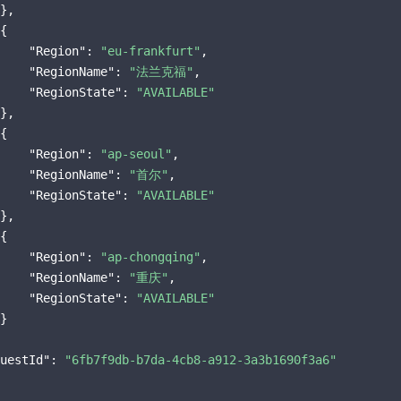
},

{

"Region"
: 
"eu-frankfurt"
,

"RegionName"
: 
"法兰克福"
,

"RegionState"
: 
"AVAILABLE"
},

{

"Region"
: 
"ap-seoul"
,

"RegionName"
: 
"首尔"
,

"RegionState"
: 
"AVAILABLE"
},

{

"Region"
: 
"ap-chongqing"
,

"RegionName"
: 
"重庆"
,

"RegionState"
: 
"AVAILABLE"
}

uestId"
: 
"6fb7f9db-b7da-4cb8-a912-3a3b1690f3a6"