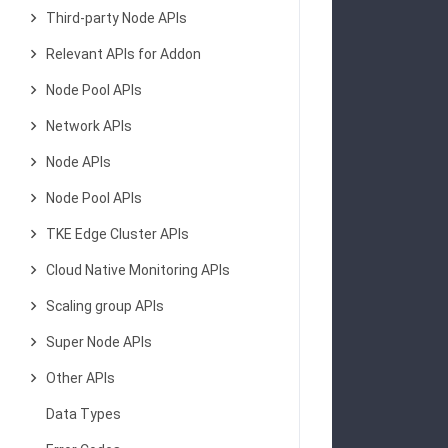
            
Third-party Node APIs
Relevant APIs for Addon
Node Pool APIs
            
            
Network APIs
Node APIs
Node Pool APIs
            
TKE Edge Cluster APIs
            
Cloud Native Monitoring APIs
Scaling group APIs
            
Super Node APIs
            
Other APIs
Data Types
            