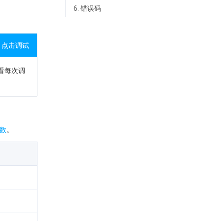
6. 错误码
点击调试
查看每次调
数
。