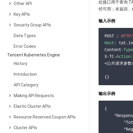
此接口用于查询 TAT
Other API
经可用；未返回，代
Key APIs
输入示例
Security Group APIs
Data Types
POST 
/ HTTP/
Host:
 tat.in
Error Codes
Content-
Type
Tencent Kubernetes Engine
X-TC-
Action:
<公共请求参数>
History
Introduction
API Category
输出示例
Making API Requests
Elastic Cluster APIs
{

"Respons
Resource Reserved Coupon APIs
"Tot
Cluster APIs
"Reg