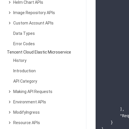
Helm Chart APIs
            
            
Image Repository APIs
Custom Account APIs
Data Types
            
            
Error Codes
Tencent Cloud Elastic Microservice
History
            
Introduction
            
API Category
Making API Requests
Environment APIs
            
        ],

ModifyIngress
"Req
    }

Resource APIs