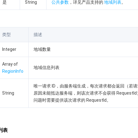
是
String
公共参数
，详见产品支持的
地域列表
。
类型
描述
Integer
地域数量
Array of
地域信息列表
RegionInfo
唯一请求 ID，由服务端生成，每次请求都会返回（若
String
原因未能抵达服务端，则该次请求不会获得 RequestI
问题时需要提供该次请求的 RequestId。
列表