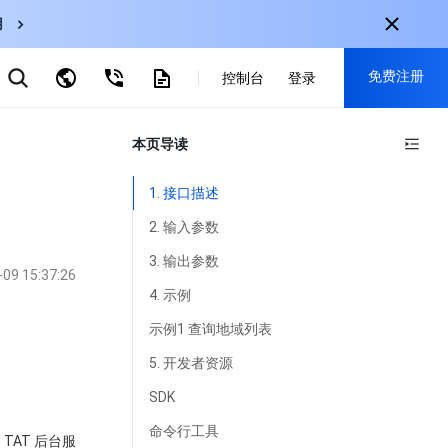
用
云数据库 MySQL
免费注册
弹性伸缩
控制台
登录
CDN
云直播
对象存储
nternational
本页导读
注册获取以下福利：
nglish
-
EN
30+产品免费试用
1. 接口描述
한국어
-
KO
新用户专享优惠
2. 输入参数
日本語
-
JP
抢先体验新产品
3. 输出参数
-09 15:37:26
简体中文
-
ZH
立即免费注册
4. 示例
ortuguês
-
PT
示例1 查询地域列表
ahasa Indonesia
-
IND
5. 开发者资源
SDK
中国站
命令行工具
简体中文
 TAT 后台服