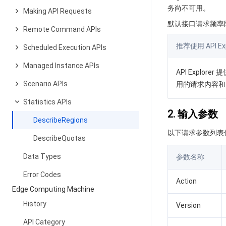
务尚不可用。
Making API Requests
默认接口请求频率限
Remote Command APIs
推荐使用 API Exp
Scheduled Execution APIs
Managed Instance APIs
API Expl
Scenario APIs
用的请求内容和
Statistics APIs
2. 输入参数
DescribeRegions
以下请求参数列表
DescribeQuotas
Data Types
参数名称
Error Codes
Action
Edge Computing Machine
History
Version
API Category