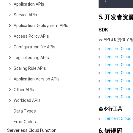
Application APIs
Service APIs
5. 开发者资
Application Deployment APIs
SDK
Access Policy APIs
云 API 3.0 
Configuration file APIs
Tencent Cloud 
Tencent Cloud 
Log collecting APIs
Tencent Cloud 
Scaling Rule APIs
Tencent Cloud 
Application Version APIs
Tencent Cloud 
Tencent Cloud 
Other APIs
Tencent Cloud 
Workload APIs
命令行工具
Data Types
Tencent Cloud C
Error Codes
6. 错误码
Serverless Cloud Function