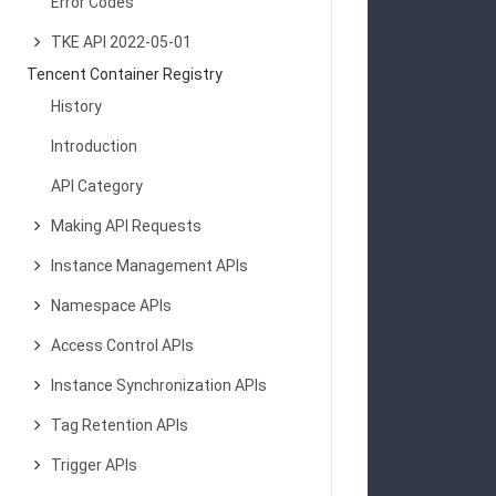
Error Codes
            
TKE API 2022-05-01
Tencent Container Registry
History
            
Introduction
            
API Category
Making API Requests
            
Instance Management APIs
            
Namespace APIs
Access Control APIs
            
Instance Synchronization APIs
            
Tag Retention APIs
Trigger APIs