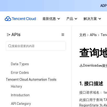
ADP 
API Category
Making API Requests
最新优惠
产品
解决方案
Compute Environment APIs
Job APIs
APIs
文档
APIs
Ten
Configuration Viewing-related
APIs
查询
Task Template-related APIs
Data Types
Download
聚
Error Codes
Tencent Cloud Automation Tools
1. 接口描述
History
接口请求域名： tat.in
Introduction
此接口用于查询 T
API Category
RegionState