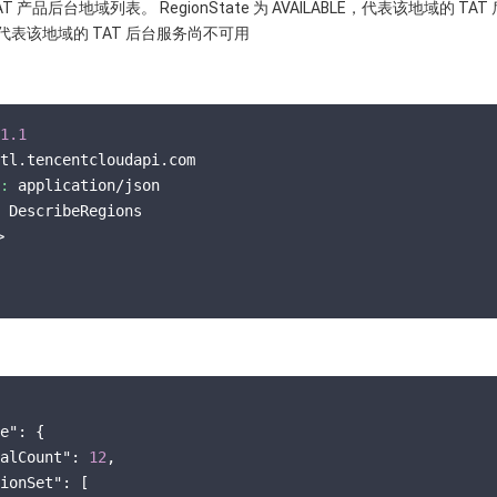
 产品后台地域列表。 RegionState 为 AVAILABLE，代表该地域的 TA
表该地域的 TAT 后台服务尚不可用
1.1
tl.tencentcloudapi.com

:
 application/json

 DescribeRegions



e"
: {

alCount"
: 
12
,

ionSet"
: [
