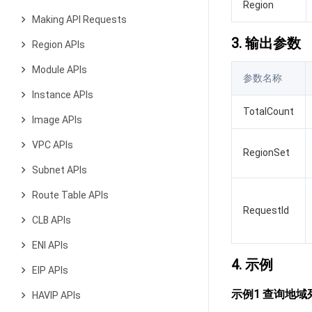
Region
Making API Requests
3. 输出参数
Region APIs
Module APIs
参数名称
Instance APIs
TotalCount
Image APIs
VPC APIs
RegionSet
Subnet APIs
Route Table APIs
RequestId
CLB APIs
ENI APIs
4. 示例
EIP APIs
示例1 查询地域
HAVIP APIs